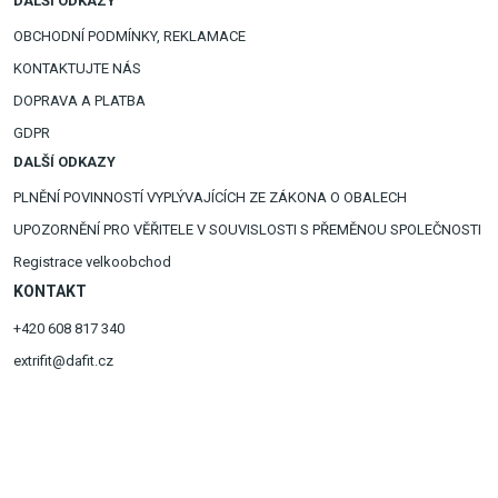
DALŠÍ ODKAZY
OBCHODNÍ PODMÍNKY, REKLAMACE
KONTAKTUJTE NÁS
DOPRAVA A PLATBA
GDPR
DALŠÍ ODKAZY
PLNĚNÍ POVINNOSTÍ VYPLÝVAJÍCÍCH ZE ZÁKONA O OBALECH
UPOZORNĚNÍ PRO VĚŘITELE V SOUVISLOSTI S PŘEMĚNOU SPOLEČNOSTI
Registrace velkoobchod
KONTAKT
+420 608 817 340
extrifit@dafit.cz