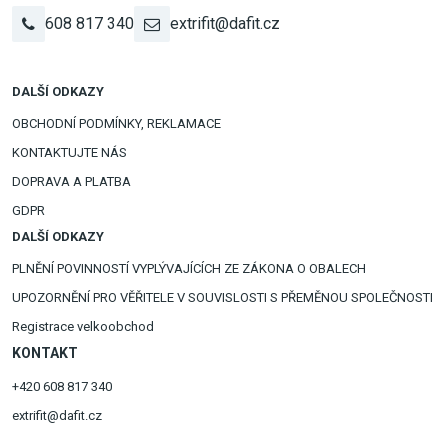
608 817 340
extrifit@dafit.cz
DALŠÍ ODKAZY
OBCHODNÍ PODMÍNKY, REKLAMACE
KONTAKTUJTE NÁS
DOPRAVA A PLATBA
GDPR
DALŠÍ ODKAZY
PLNĚNÍ POVINNOSTÍ VYPLÝVAJÍCÍCH ZE ZÁKONA O OBALECH
UPOZORNĚNÍ PRO VĚŘITELE V SOUVISLOSTI S PŘEMĚNOU SPOLEČNOSTI
Registrace velkoobchod
KONTAKT
+420 608 817 340
extrifit@dafit.cz