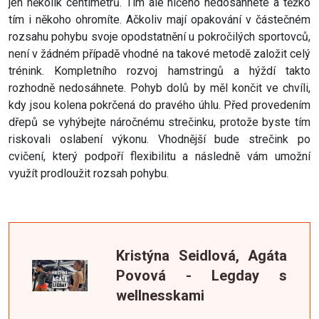
jen několik centimetrů. Tím ale ničeho nedosáhnete a těžko
tím i někoho ohromíte. Ačkoliv mají opakování v částečném
rozsahu pohybu svoje opodstatnění u pokročilých sportovců,
není v žádném případě vhodné na takové metodě založit celý
trénink. Kompletního rozvoj hamstringů a hýždí takto
rozhodně nedosáhnete. Pohyb dolů by měl končit ve chvíli,
kdy jsou kolena pokrčená do pravého úhlu. Před provedením
dřepů se vyhýbejte náročnému strečinku, protože byste tím
riskovali oslabení výkonu. Vhodnější bude strečink po
cvičení, který podpoří flexibilitu a následně vám umožní
využít prodloužit rozsah pohybu.
Kristýna Seidlová, Agáta
Povová - Legday s
wellnesskami