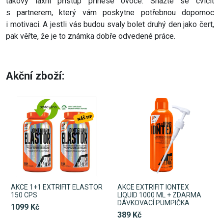
takový laxní přístup přinese ovoce. Snažte se cvičit
s partnerem, který vám poskytne potřebnou dopomoc
i motivaci. A jestli vás budou svaly bolet druhý den jako čert,
pak věřte, že je to známka dobře odvedené práce.
Akční zboží:
AKCE 1+1 EXTRIFIT ELASTOR
AKCE EXTRIFIT IONTEX
150 CPS
LIQUID 1000 ML + ZDARMA
DÁVKOVACÍ PUMPIČKA
1099 Kč
389 Kč