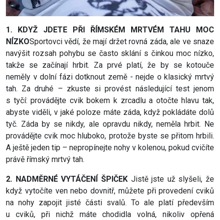
1. KDYŽ JDETE PŘI ŘÍMSKÉM MRTVÉM TAHU MOC
NÍZKO
Sportovci vědí, že mají držet rovná záda, ale ve snaze
navýšit rozsah pohybu se často sklání s činkou moc nízko,
takže se začínají hrbit. Za prvé platí, že by se kotouče
neměly v dolní fázi dotknout země - nejde o klasický mrtvý
tah. Za druhé – zkuste si provést následující test jenom
s tyčí: provádějte cvik bokem k zrcadlu a otočte hlavu tak,
abyste viděli, v jaké poloze máte záda, když pokládáte dolů
tyč. Záda by se nikdy, ale opravdu nikdy, neměla hrbit. Ne
provádějte cvik moc hluboko, protože byste se přitom hrbili.
A ještě jeden tip – nepropínejte nohy v kolenou, pokud cvičíte
právě římský mrtvý tah.
2. NADMĚRNÉ VYTÁČENÍ ŠPIČEK
Jistě jste už slyšeli, že
když vytočíte ven nebo dovnitř, můžete při provedení cviků
na nohy zapojit jisté části svalů. To ale platí především
u cviků, při nichž máte chodidla volná, nikoliv opřená