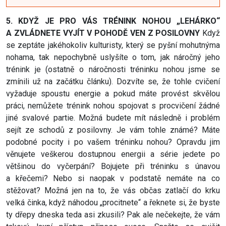
5. KDYŽ JE PRO VÁS TRÉNINK NOHOU „LEHÁRKO“
A ZVLÁDNETE VYJÍT V POHODĚ VEN Z POSILOVNY
Když
se zeptáte jakéhokoliv kulturisty, který se pyšní mohutnýma
nohama, tak nepochybně uslyšíte o tom, jak náročný jeho
trénink je (ostatně o náročnosti tréninku nohou jsme se
zmínili už na začátku článku). Dozvíte se, že tohle cvičení
vyžaduje spoustu energie a pokud máte provést skvělou
práci, nemůžete trénink nohou spojovat s procvičení žádné
jiné svalové partie. Možná budete mít následně i problém
sejít ze schodů z posilovny. Je vám tohle známé? Máte
podobné pocity i po vašem tréninku nohou? Opravdu jim
věnujete veškerou dostupnou energii a série jedete po
většinou do vyčerpání? Bojujete při tréninku s únavou
a křečemi? Nebo si naopak v podstatě nemáte na co
stěžovat? Možná jen na to, že vás občas zatlačí do krku
velká činka, když náhodou „procitnete“ a řeknete si, že byste
ty dřepy dneska teda asi zkusili? Pak ale nečekejte, že vám