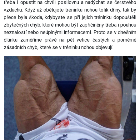
třeba i opustit na chvíli posilovnu a nadýchat se čerstvého
vzduchu. Když už obětujete tréninku nohou tolik dřiny, tak by
přece byla škoda, kdybyste se při jejich tréninku dopouštěli
zbytečných chyb, které mohou být zapříčiněny třeba i pouhou
neznalostí nebo neúplnými informacemi. Proto se v dnešním
článku zaměříme právě na pět velice častých a poměrně
zásadních chyb, které se v tréninku nohou objevují.