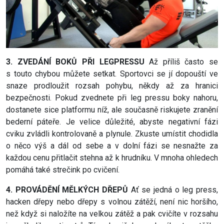
3. ZVEDÁNÍ BOKŮ PŘI LEGPRESSU
Až příliš často se
s touto chybou můžete setkat. Sportovci se jí dopouští ve
snaze prodloužit rozsah pohybu, někdy až za hranici
bezpečnosti. Pokud zvednete při leg pressu boky nahoru,
dostanete sice platformu níž, ale současně riskujete zranění
bederní páteře. Je velice důležité, abyste negativní fázi
cviku zvládli kontrolovaně a plynule. Zkuste umístit chodidla
o něco výš a dál od sebe a v dolní fázi se nesnažte za
každou cenu přitlačit stehna až k hrudníku. V mnoha ohledech
pomáhá také strečink po cvičení.
4. PROVÁDĚNÍ MĚLKÝCH DŘEPŮ
Ať se jedná o leg press,
hacken dřepy nebo dřepy s volnou zátěží, není nic horšího,
než když si naložíte na velkou zátěž a pak cvičíte v rozsahu