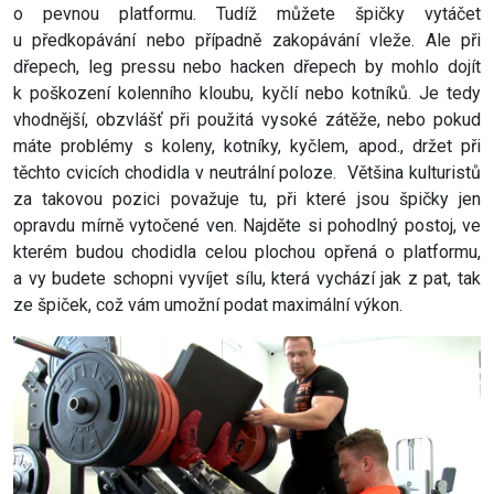
o pevnou platformu. Tudíž můžete špičky vytáčet
u předkopávání nebo případně zakopávání vleže. Ale při
dřepech, leg pressu nebo hacken dřepech by mohlo dojít
k poškození kolenního kloubu, kyčlí nebo kotníků. Je tedy
vhodnější, obzvlášť při použitá vysoké zátěže, nebo pokud
máte problémy s koleny, kotníky, kyčlem, apod., držet při
těchto cvicích chodidla v neutrální poloze. Většina kulturistů
za takovou pozici považuje tu, při které jsou špičky jen
opravdu mírně vytočené ven. Najděte si pohodlný postoj, ve
kterém budou chodidla celou plochou opřená o platformu,
a vy budete schopni vyvíjet sílu, která vychází jak z pat, tak
ze špiček, což vám umožní podat maximální výkon.