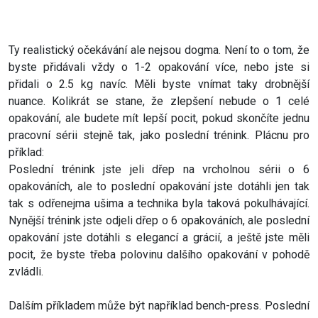
Ty realistický očekávání ale nejsou dogma. Není to o tom, že
byste přidávali vždy o 1-2 opakování více, nebo jste si
přidali o 2.5 kg navíc. Měli byste vnímat taky drobnější
nuance. Kolikrát se stane, že zlepšení nebude o 1 celé
opakování, ale budete mít lepší pocit, pokud skončíte jednu
pracovní sérii stejně tak, jako poslední trénink. Plácnu pro
příklad:
Poslední trénink jste jeli dřep na vrcholnou sérii o 6
opakováních, ale to poslední opakování jste dotáhli jen tak
tak s odřenejma ušima a technika byla taková pokulhávající.
Nynější trénink jste odjeli dřep o 6 opakováních, ale poslední
opakování jste dotáhli s elegancí a grácií, a ještě jste měli
pocit, že byste třeba polovinu dalšího opakování v pohodě
zvládli.
Dalším příkladem může být například bench-press. Poslední