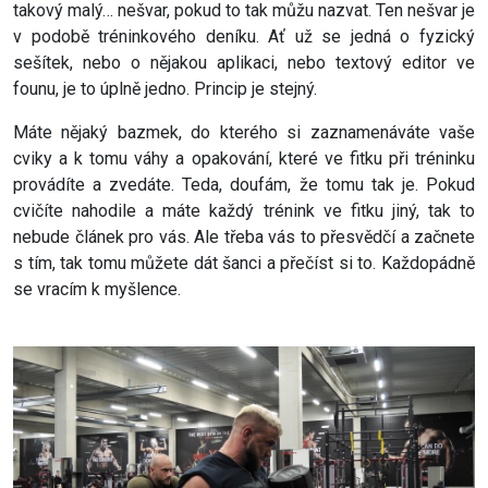
takový malý… nešvar, pokud to tak můžu nazvat. Ten nešvar je
v podobě tréninkového deníku. Ať už se jedná o fyzický
sešítek, nebo o nějakou aplikaci, nebo textový editor ve
founu, je to úplně jedno. Princip je stejný.
Máte nějaký bazmek, do kterého si zaznamenáváte vaše
cviky a k tomu váhy a opakování, které ve fitku při tréninku
provádíte a zvedáte. Teda, doufám, že tomu tak je. Pokud
cvičíte nahodile a máte každý trénink ve fitku jiný, tak to
nebude článek pro vás. Ale třeba vás to přesvědčí a začnete
s tím, tak tomu můžete dát šanci a přečíst si to. Každopádně
se vracím k myšlence.