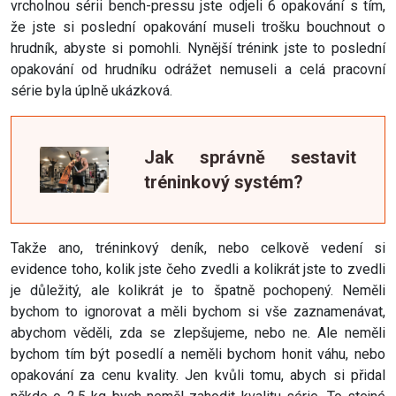
vrcholnou sérii bench-pressu jste odjeli 6 opakování s tím,
že jste si poslední opakování museli trošku bouchnout o
hrudník, abyste si pomohli. Nynější trénink jste to poslední
opakování od hrudníku odrážet nemuseli a celá pracovní
série byla úplně ukázková.
Jak správně sestavit
tréninkový systém?
Takže ano, tréninkový deník, nebo celkově vedení si
evidence toho, kolik jste čeho zvedli a kolikrát jste to zvedli
je důležitý, ale kolikrát je to špatně pochopený. Neměli
bychom to ignorovat a měli bychom si vše zaznamenávat,
abychom věděli, zda se zlepšujeme, nebo ne. Ale neměli
bychom tím být posedlí a neměli bychom honit váhu, nebo
opakování za cenu kvality. Jen kvůli tomu, abych si přidal