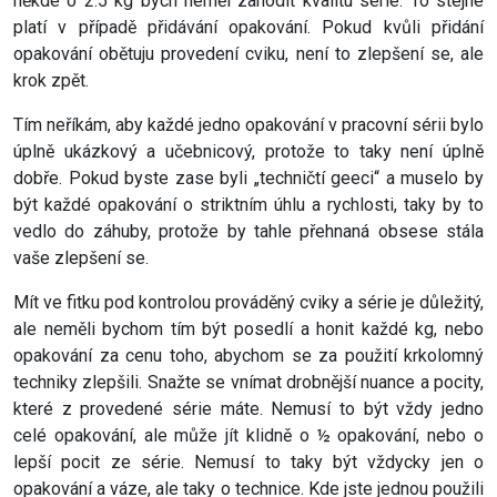
někde o 2.5 kg bych neměl zahodit kvalitu série. To stejné
platí v případě přidávání opakování. Pokud kvůli přidání
opakování obětuju provedení cviku, není to zlepšení se, ale
krok zpět.
Tím neříkám, aby každé jedno opakování v pracovní sérii bylo
úplně ukázkový a učebnicový, protože to taky není úplně
dobře. Pokud byste zase byli „techničtí geeci“ a muselo by
být každé opakování o striktním úhlu a rychlosti, taky by to
vedlo do záhuby, protože by tahle přehnaná obsese stála
vaše zlepšení se.
Mít ve fitku pod kontrolou prováděný cviky a série je důležitý,
ale neměli bychom tím být posedlí a honit každé kg, nebo
opakování za cenu toho, abychom se za použití krkolomný
techniky zlepšili. Snažte se vnímat drobnější nuance a pocity,
které z provedené série máte. Nemusí to být vždy jedno
celé opakování, ale může jít klidně o ½ opakování, nebo o
lepší pocit ze série. Nemusí to taky být vždycky jen o
opakování a váze, ale taky o technice. Kde jste jednou použili