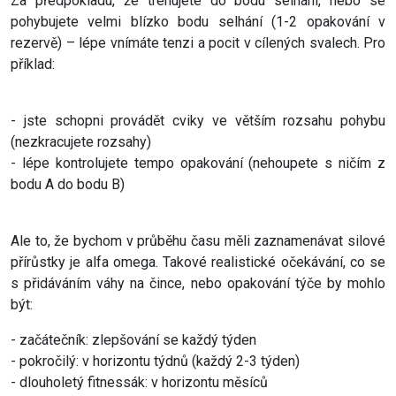
Za předpokladu, že trénujete do bodu selhání, nebo se
pohybujete velmi blízko bodu selhání (1-2 opakování v
rezervě) – lépe vnímáte tenzi a pocit v cílených svalech. Pro
příklad:
- jste schopni provádět cviky ve větším rozsahu pohybu
(nezkracujete rozsahy)
- lépe kontrolujete tempo opakování (nehoupete s ničím z
bodu A do bodu B)
Ale to, že bychom v průběhu času měli zaznamenávat silové
přírůstky je alfa omega. Takové realistické očekávání, co se
s přidáváním váhy na čince, nebo opakování týče by mohlo
být:
- začátečník: zlepšování se každý týden
- pokročilý: v horizontu týdnů (každý 2-3 týden)
- dlouholetý fitnessák: v horizontu měsíců