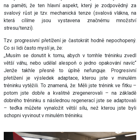
na paměti, že ten hlavní aspekt, který je zodpovědný za
svalový růst je tzv. mechanická tenze (svalová vlákna, na
která cílíme jsou vystavena značnému množství
stresu/tenzi).
Tzv. progresivní přetížení je častokrát hodně nepochopený.
Co si lidi často myslí je, že:
,,Musím se donutit k tomu, abych v tomhle tréninku zvedl
větší váhu, nebo udělal alespoň o jedno opakování navíc“
Jenže takhle přesně to úplně nefunguje. Progresivní
přetížení je výsledek adaptace, kterou jste v minulém
tréninku vytěžili. To znamená, že: Měli jste trénink ve fitku –
potom jste dobře a kvalitně zregenerovali – na základě
dobrého tréninku s následnou regenerací jste se adaptovali
– teďka můžete vynaložit větší sílu, než kterou jste byli
schopni vyvinout v minulém tréninku.