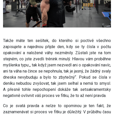
Takže máte ten sešítek, do kterého si poctivě všechno
zapisujete a najednou přijde den, kdy se ty čísla v počtu
opakování a naložené váhy nezměnily. Zůstali jste na tom
stejném, co jste zvedli trénink minulý. Hlavou vám proběhne
myšlenka typu:,, tak když jsem nezvedl ani o opakování navíc,
ani ta váha na čince se nepohnula, tak je jasný, že žádný svaly
dneska nevybuduju a bylo to zbytečný“. Pokud se čísla v
deníku nebudou zvyšovat, tak jsem selhal a nemá to smysl.
A přesně tohle nepochopení dokáže tak setsakramentsky
negativně ovlivnit váš proces ve fitku, že to až není pravda.
Co je svatá pravda a nelze to opominou je ten fakt, že
zaznamenávat si proces ve fitku je důležitý. V průběhu času