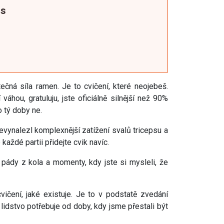
ss
ečná síla ramen. Je to cvičení, které neojebeš.
váhou, gratuluju, jste oficiálně silnější než 90%
 tý doby ne.
nevynalezl komplexnější zatížení svalů tricepsu a
každé partii přidejte cvik navíc.
y pády z kola a momenty, kdy jste si mysleli, že
vičení, jaké existuje. Je to v podstatě zvedání
lidstvo potřebuje od doby, kdy jsme přestali být