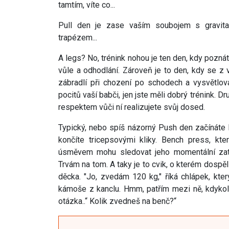
tamtím, víte co...
Pull den je zase vaším soubojem s gravitac
trapézem...
A legs? No, trénink nohou je ten den, kdy pozn
vůle a odhodlání. Zároveň je to den, kdy se z 
zábradlí při chození po schodech a vysvětlova
pocitů vaší babči, jen jste měli dobrý trénink.
respektem vůči ní realizujete svůj dosed.
Typický, nebo spíš názorný Push den začínáte
končíte tricepsovými kliky. Bench press, kt
úsměvem mohu sledovat jeho momentální zatra
Trvám na tom. A taky je to cvik, o kterém dospěl
děcka. "Jo, zvedám 120 kg," říká chlápek, kt
kámoše z kanclu. Hmm, patřím mezi ně, kdykoli
otázka..“ Kolik zvedneš na benč?“