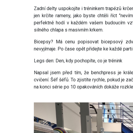
Zadní delty uspokojíte i tréninkem trapézů krč
jen krčíte rameny, jako byste chtěli říct "nev
perfektně hodí v každém vašem budoucím vzt
silného chlapa s masivním krkem.
Bicepsy? Má cenu popisovat bicepsový zdvi
nevyjímaje. Po čase opět přidejte ke každé partii
Legs den: Den, kdy pochopíte, co je trénink
Napsal jsem před tím, že benchpress je král
cvičení. Šéf šéfů. To zjistíte rychle, pokud je z
na konci série po 10 opakováních dokáže rozkle