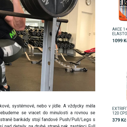
AKCE 1+
ELASTO
1099 K
inkové, systémové, nebo v jídle. A vždycky měla
EXTRIFI
 Nebudeme se vracet do minulosti a rovnou se
120 CP
 straně barikády stojí fandové Push/Pull/Legs s
379 Kč
 nad detaily, na druhé straně pak zastánci Full