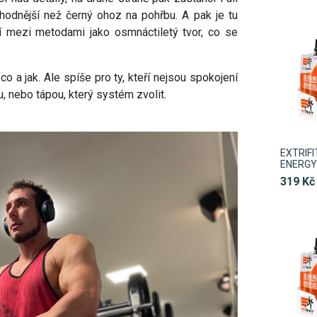
 vhodnější než černý ohoz na pohřbu. A pak je tu
kují mezi metodami jako osmnáctiletý tvor, co se
 co a jak. Ale spíše pro ty, kteří nejsou spokojení
, nebo tápou, který systém zvolit.
EXTRIF
ENERGY 
319 Kč