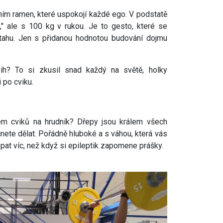
ením ramen, které uspokojí každé ego. V podstatě
ím," ale s 100 kg v rukou. Je to gesto, které se
ahu. Jen s přidanou hodnotou budování dojmu
h? To si zkusil snad každý na světě, holky
 po cviku.
em cviků na hrudník? Dřepy jsou králem všech
ačnete dělat. Pořádně hluboké a s váhou, která vás
pat víc, než když si epileptik zapomene prášky.