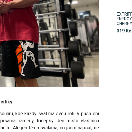
EXTRIF
ENERGY 
CHERR
319 Kč
istiky
ouhru, kde každý sval má svou roli. V push dni
 prsama, rameny, tricepsy. Jen místo vlastních
ačíte. Ale jen těma svalama, co jsem napsal, ne