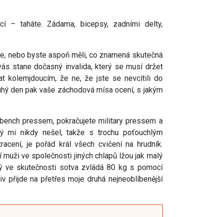
í – taháte. Zádama, bicepsy, zadními delty,
áte, nebo byste aspoň měli, co znamená skutečná
vás stane dočasný invalida, který se musí držet
t kolemjdoucím, že ne, že jste se nevcítili do
 Druhý den pak vaše záchodová mísa ocení, s jakým
 bench pressem, pokračujete military pressem a
erý mi nikdy nešel, takže s trochu poťouchlým
cení, je pořád král všech cvičení na hrudník.
í muži ve společnosti jiných chlapů lžou jak malý
erý ve skutečnosti sotva zvládá 80 kg s pomocí
v přijde na přetřes moje druhá nejneoblíbenější