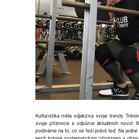
Kulturistika měla odjakživa svoje trendy. Trén
svoje příznivce a odpůrce aktuálních novot.
podíváme na to, co se řeší právě teď. Na jedné
jejich krásně systematickým přístupem a obsesí