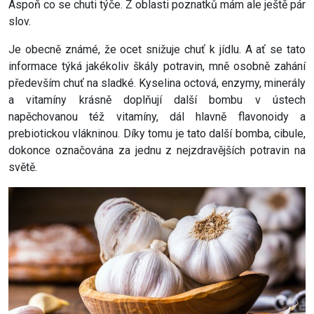
Aspoň co se chuti týče. Z oblasti poznatků mám ale ještě pár
slov.
Je obecně známé, že ocet snižuje chuť k jídlu. A ať se tato
informace týká jakékoliv škály potravin, mně osobně zahání
především chuť na sladké. Kyselina octová, enzymy, minerály
a vitamíny krásně doplňují další bombu v ústech
napěchovanou též vitamíny, dál hlavně flavonoidy a
prebiotickou vlákninou. Díky tomu je tato další bomba, cibule,
dokonce označována za jednu z nejzdravějších potravin na
světě.