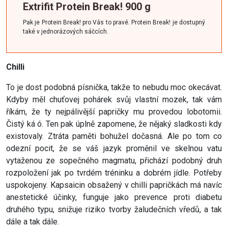
Extrifit Protein
Break
! 900 g
Pak je Protein
Break
! pro Vás to pravé. Protein
Break
! je dostupný
také v jednorázových sáčcích.
Chilli
To je dost podobná písnička, takže to nebudu moc okecávat.
Kdyby měl chuťovej pohárek svůj vlastní mozek, tak vám
říkám, že ty nejpálivější papričky mu provedou lobotomii.
Čistý ká ó. Ten pak úplně zapomene, že nějaký sladkosti kdy
existovaly. Ztráta paměti bohužel dočasná. Ale po tom co
odezní pocit, že se váš jazyk proměnil ve skelnou vatu
vytaženou ze sopečného magmatu, přichází podobný druh
rozpoložení jak po tvrdém tréninku a dobrém jídle. Potřeby
uspokojeny. Kapsaicin obsažený v chilli papričkách má navíc
anestetické účinky, funguje jako prevence proti diabetu
druhého typu, snižuje riziko tvorby žaludečních vředů, a tak
dále a tak dále.