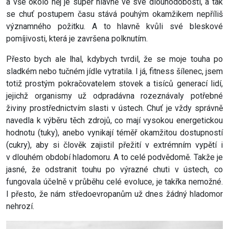
a vše okolo něj je super hlavně ve své dlouhodobosti, a tak
se chuť postupem času stává pouhým okamžikem nepříliš
významného požitku. A to hlavně kvůli své bleskové
pomíjivosti, která je završena polknutím.
Přesto bych ale lhal, kdybych tvrdil, že se moje touha po
sladkém nebo tučném jídle vytratila. I já, fitness šílenec, jsem
totiž prostým pokračovatelem stovek a tisíců generací lidí,
jejichž organismy už odpradávna rozeznávaly potřebné
živiny prostřednictvím slasti v ústech. Chuť je vždy správně
navedla k výběru těch zdrojů, co mají vysokou energetickou
hodnotu (tuky), anebo vynikají téměř okamžitou dostupností
(cukry), aby si člověk zajistil přežití v extrémním vypětí i
v dlouhém období hladomoru. A to celé podvědomě. Takže je
jasné, že odstranit touhu po výrazné chuti v ústech, co
fungovala účelně v průběhu celé evoluce, je takřka nemožné.
I přesto, že nám středoevropanům už dnes žádný hladomor
nehrozí.