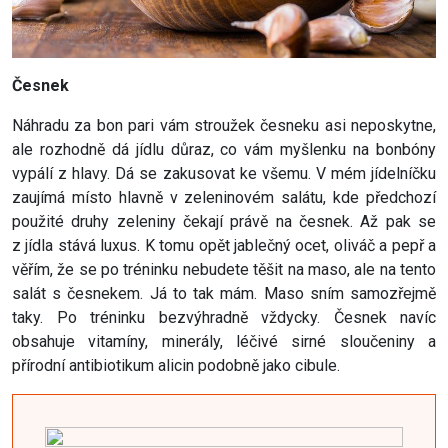
Česnek
Náhradu za bon pari vám stroužek česneku asi neposkytne,
ale rozhodně dá jídlu důraz, co vám myšlenku na bonbóny
vypálí z hlavy. Dá se zakusovat ke všemu. V mém jídelníčku
zaujímá místo hlavně v zeleninovém salátu, kde předchozí
použité druhy zeleniny čekají právě na česnek. Až pak se
z jídla stává luxus. K tomu opět jablečný ocet, oliváč a pepř a
věřím, že se po tréninku nebudete těšit na maso, ale na tento
salát s česnekem. Já to tak mám. Maso sním samozřejmě
taky. Po tréninku bezvýhradně vždycky. Česnek navíc
obsahuje vitamíny, minerály, léčivé sirné sloučeniny a
přírodní antibiotikum alicin podobně jako cibule.