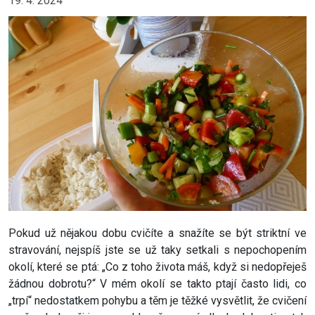
19. 4. 2024
Pokud už nějakou dobu cvičíte a snažíte se být striktní ve
stravování, nejspíš jste se už taky setkali s nepochopením
okolí, které se ptá: „Co z toho života máš, když si nedopřeješ
žádnou dobrotu?“ V mém okolí se takto ptají často lidi, co
„trpí“ nedostatkem pohybu a těm je těžké vysvětlit, že cvičení