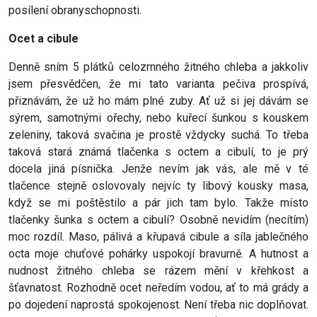
posílení obranyschopnosti.
Ocet a cibule
Denně sním 5 plátků celozrnného žitného chleba a jakkoliv
jsem přesvědčen, že mi tato varianta pečiva prospívá,
přiznávám, že už ho mám plné zuby. Ať už si jej dávám se
sýrem, samotnými ořechy, nebo kuřecí šunkou s kouskem
zeleniny, taková svačina je prostě vždycky suchá. To třeba
taková stará známá tlačenka s octem a cibulí, to je prý
docela jiná písnička. Jenže nevím jak vás, ale mě v té
tlačence stejně oslovovaly nejvíc ty libový kousky masa,
když se mi poštěstilo a pár jich tam bylo. Takže místo
tlačenky šunka s octem a cibulí? Osobně nevidím (necítím)
moc rozdíl. Maso, pálivá a křupavá cibule a síla jablečného
octa moje chuťové pohárky uspokojí bravurně. A hutnost a
nudnost žitného chleba se rázem mění v křehkost a
šťavnatost. Rozhodně ocet neředím vodou, ať to má grády a
po dojedení naprostá spokojenost. Není třeba nic doplňovat.