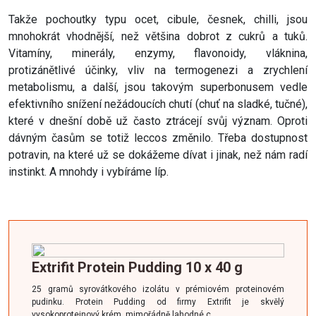
Takže pochoutky typu ocet, cibule, česnek, chilli, jsou
mnohokrát vhodnější, než většina dobrot z cukrů a tuků.
Vitamíny, minerály, enzymy, flavonoidy, vláknina,
protizánětlivé účinky, vliv na termogenezi a zrychlení
metabolismu, a další, jsou takovým superbonusem vedle
efektivního snížení nežádoucích chutí (chuť na sladké, tučné),
které v dnešní době už často ztrácejí svůj význam. Oproti
dávným časům se totiž leccos změnilo. Třeba dostupnost
potravin, na které už se dokážeme dívat i jinak, než nám radí
instinkt. A mnohdy i vybíráme líp.
Extrifit Protein Pudding 10 x 40 g
25 gramů syrovátkového izolátu v prémiovém proteinovém
pudinku. Protein Pudding od firmy Extrifit je skvělý
vysokoproteinový krém, mimořádně lahodné c …