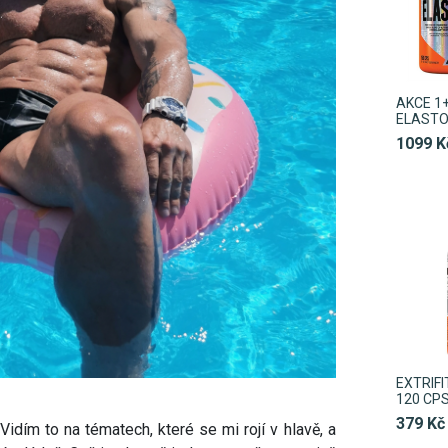
AKCE 1+
ELASTO
1099 K
EXTRIFI
120 CP
379 Kč
Vidím to na tématech, které se mi rojí v hlavě, a