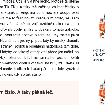
cí mládež. Což je vlastně jedno, protože ta stejně
na Tik Tiku. A taky mě začínají zajímat články o
rka, kterak si Angelina Jolie nechala odoperovat
ává mě to fascinovat. Především proto, že jsem
ena, v čemž mě utvrzují rozdílné reakce na tento
dřovaly obdiv a hlasitě tleskaly tomuto zákroku,
lo. Není totiž pochyb o tom, že i my máme jaksi
. Neznám ale jediný případ, kdy by nějaký chasník
tranění šourku a přilehlého nádobíčka tam dole,
EXTRIF
i kdyby se takový strašpytel přece jen našel, co
ENERGY 
by nakonec ležel na smrtelné posteli kvůli
319 Kč
 všemohoucímu s otázkou na rtu: „Tvl..., děláš si
 určitě, hodlám to harampádí tam dole využívat
 nevím, kdy se tak stane.
m číslo. A taky pěkná lež.