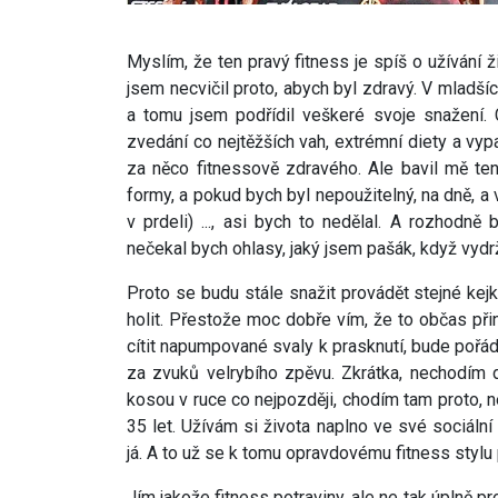
Myslím, že ten pravý fitness je spíš o užívání ž
jsem necvičil proto, abych byl zdravý. V mladší
a tomu jsem podřídil veškeré svoje snažení.
zvedání co nejtěžších vah, extrémní diety a vyp
za něco fitnessově zdravého. Ale bavil mě ten
formy, a pokud bych byl nepoužitelný, na dně, 
v prdeli) ..., asi bych to nedělal. A rozhodně
nečekal bych ohlasy, jaký jsem pašák, když vydrž
Proto se budu stále snažit provádět stejné kej
holit. Přestože moc dobře vím, že to občas přin
cítit napumpované svaly k prasknutí, bude pořád
za zvuků velrybího zpěvu. Zkrátka, nechodím 
kosou v ruce co nejpozději, chodím tam proto, 
35 let. Užívám si života naplno ve své sociální 
já. A to už se k tomu opravdovému fitness stylu 
Jím jakože fitness potraviny, ale ne tak úplně pr