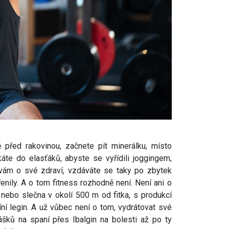
před rakovinou, začnete pít minerálku, místo
áte do elasťáků, abyste se vyřídili joggingem,
avám o své zdraví, vzdáváte se taky po zbytek
enily. A o tom fitness rozhodně není. Není ani o
 nebo slečna v okolí 500 m od fitka, s produkcí
ní legin. A už vůbec není o tom, vydrátovat své
šků na spaní přes Ibalgin na bolesti až po ty