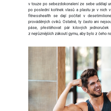
v touze po sebezdokonalení ze sebe udělají u
po poslední kořínek vlasů a plastu je v nich 
fitnesshealth se dají počítat v desetimilio
prováděných cviků. Ostatně, ty často ani nejsou
páse, přestěhovat pár kilových jednoruč
z nejrůznějších zákoutí gymu, aby bylo z čeho n