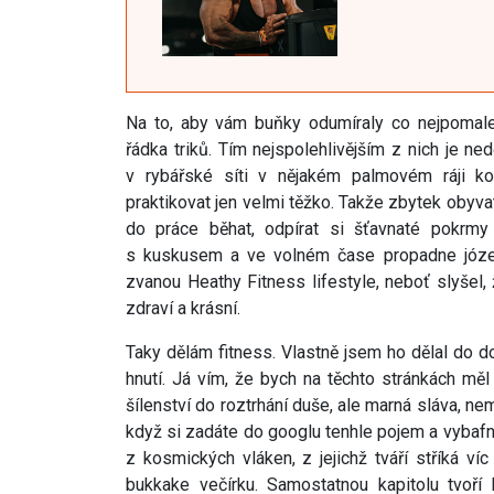
Na to, aby vám buňky odumíraly co nejpomalej
řádka triků. Tím nejspolehlivějším z nich je ned
v rybářské síti v nějakém palmovém ráji kol
praktikovat jen velmi těžko. Takže zbytek obyv
do práce běhat, odpírat si šťavnaté pokrmy
s kuskusem a ve volném čase propadne józe.
zvanou Heathy Fitness lifestyle, neboť slyšel,
zdraví a krásní.
Taky dělám fitness. Vlastně jsem ho dělal do 
hnutí. Já vím, že bych na těchto stránkách mě
šílenství do roztrhání duše, ale marná sláva, ne
když si zadáte do googlu tenhle pojem a vybafne
z kosmických vláken, z jejichž tváří stříká v
bukkake večírku. Samostatnou kapitolu tvoří 