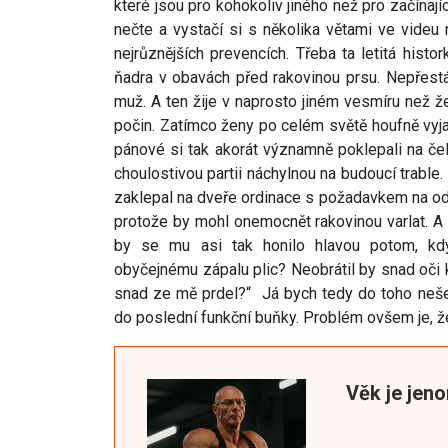
které jsou pro kohokoliv jiného než pro začínají
nečte a vystačí si s několika větami ve videu 
nejrůznějších prevencích. Třeba ta letitá histo
ňadra v obavách před rakovinou prsu. Nepřest
muž. A ten žije v naprosto jiném vesmíru než ž
počin. Zatímco ženy po celém světě houfně vyja
pánové si tak akorát významně poklepali na če
choulostivou partii náchylnou na budoucí trable
zaklepal na dveře ordinace s požadavkem na ods
protože by mohl onemocnět rakovinou varlat. A 
by se mu asi tak honilo hlavou potom, kdy
obyčejnému zápalu plic? Neobrátil by snad oči k
snad ze mě prdel?“ Já bych tedy do toho nešel
do poslední funkční buňky. Problém ovšem je, že
Věk je jeno