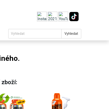
Vyhledat
iného.
 zboží: