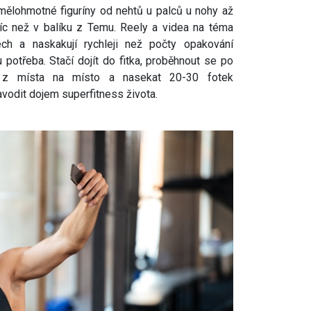
mělohmotné figuríny od nehtů u palců u nohy až
víc než v balíku z Temu. Reely a videa na téma
nech a naskakují rychleji než počty opakování
 potřeba. Stačí dojít do fitka, proběhnout se po
ek z místa na místo a nasekat 20-30 fotek
avodit dojem superfitness života.