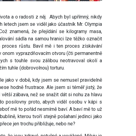
ivota a o radosti z něj. Abych byl upřímný, nikdy
ch letech jsem se viděl jako účastník Mr. Olympia
 Což znamená, že přejídání se kilogramy masa,
alování sádla na samou hranici lze těžko označit
 proces růstu. Bavil mě i ten proces získávání
a v onom vyprazdňovacím otvoru (čti permanentně
 bych s touhle svou zálibou neotravoval okolí a
ím tuhle (dobrovolnou) torturu.
kle jako v době, kdy jsem se nemusel pravidelně
ese hodně frustrace. Ale jsem si téměř jistý, že
 větší zábava, než se snažit dát si nohu za hlavu
do posilovny proto, abych viděl osobu v kápi s
neboť mě to pořád nesmírně baví. A baví mě to už
bublině, kterou tvoří stejně pošahaní jedinci jako
přece jen trochu přibližuje, nebo ne?
oto, že jsou zdravé, netučné a vyvážené. Miluju je