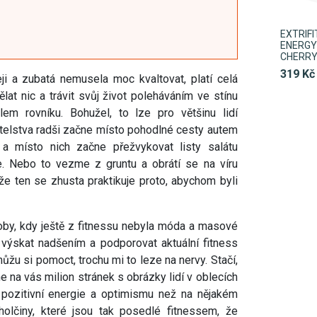
EXTRIF
ENERGY 
CHERR
319 Kč
i a zubatá nemusela moc kvaltovat, platí celá
ělat nic a trávit svůj život poleháváním ve stínu
em rovníku. Bohužel, to lze pro většinu lidí
atelstva radši začne místo pohodlné cesty autem
 a místo nich začne přežvykovat listy salátu
 Nebo to vezme z gruntu a obrátí se na víru
 že ten se zhusta praktikuje proto, abychom byli
doby, kdy ještě z fitnessu nebyla móda a masové
l výskat nadšením a podporovat aktuální fitness
můžu si pomoct, trochu mi to leze na nervy. Stačí,
 na vás milion stránek s obrázky lidí v oblecích
íc pozitivní energie a optimismu než na nějakém
holčiny, které jsou tak posedlé fitnessem, že