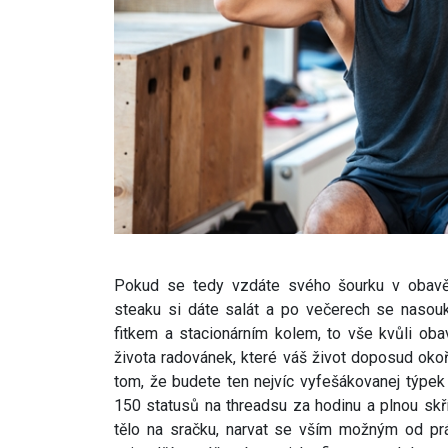
Pokud se tedy vzdáte svého šourku v obavě 
steaku si dáte salát a po večerech se nasouk
fitkem a stacionárním kolem, to vše kvůli ob
života radovánek, které váš život doposud okoř
tom, že budete ten nejvíc vyfešákovanej týpek
150 statusů na threadsu za hodinu a plnou skří
tělo na sračku, narvat se vším možným od prá