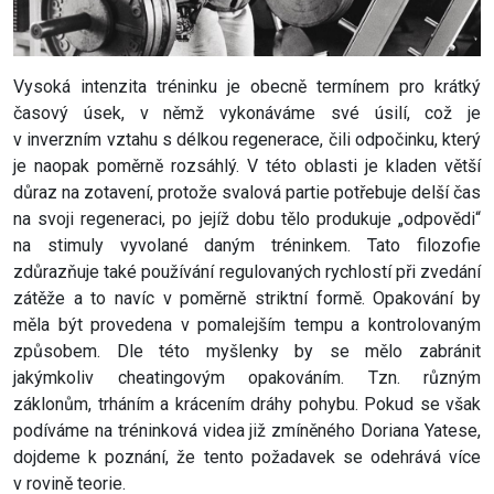
Vysoká intenzita tréninku je obecně termínem pro krátký
časový úsek, v němž vykonáváme své úsilí, což je
v inverzním vztahu s délkou regenerace, čili odpočinku, který
je naopak poměrně rozsáhlý. V této oblasti je kladen větší
důraz na zotavení, protože svalová partie potřebuje delší čas
na svoji regeneraci, po jejíž dobu tělo produkuje „odpovědi“
na stimuly vyvolané daným tréninkem. Tato filozofie
zdůrazňuje také používání regulovaných rychlostí při zvedání
zátěže a to navíc v poměrně striktní formě. Opakování by
měla být provedena v pomalejším tempu a kontrolovaným
způsobem. Dle této myšlenky by se mělo zabránit
jakýmkoliv cheatingovým opakováním. Tzn. různým
záklonům, trháním a krácením dráhy pohybu. Pokud se však
podíváme na tréninková videa již zmíněného Doriana Yatese,
dojdeme k poznání, že tento požadavek se odehrává více
v rovině teorie.