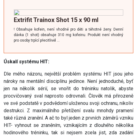
Extrifit Trainox Shot 15 x 90 ml
! Obsahuje kofein, není vhodné pro děti a těhotné ženy. Denní
dávka (1 shot) obsahuje 310 mg kofeinu. Produkt není vhodný
pro osoby trpící přecitlivěl …
Úskalí systému HIT:
Dle mého názoru, největší problém systému HIT jsou jeho
nároky na mentální disciplínu jedince. Není jednoduché, byť
jen na několik sérií, se vnořit do tréninku natolik, abyste
procvičovaný sval naprosto odrovnali. Člověk má přirozeně
ve své podstatě v podvědomí uloženou svoji ochranu, nikoliv
destrukci. Z maximálního přetížení svalu mnohdy pramení
také různá zranění. A ač to byl jeden z prvních záměrů vzniku
HIT- vyhnout se zraněním, vznikajícím z dlouhého několika
hodinového tréninku, tak si nejsem zcela jist, zda zadání