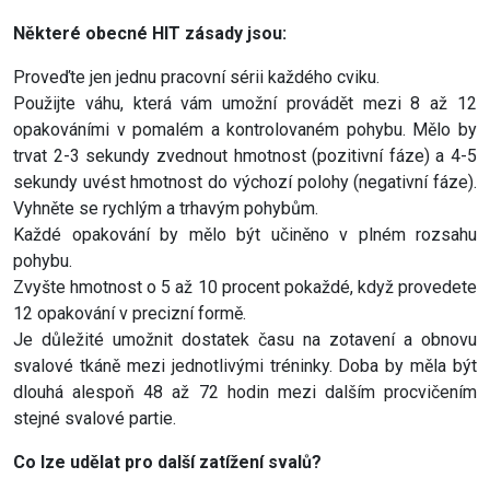
Některé obecné HIT zásady jsou:
Proveďte jen jednu pracovní sérii každého cviku.
Použijte váhu, která vám umožní provádět mezi 8 až 12
opakováními v pomalém a kontrolovaném pohybu. Mělo by
trvat 2-3 sekundy zvednout hmotnost (pozitivní fáze) a 4-5
sekundy uvést hmotnost do výchozí polohy (negativní fáze).
Vyhněte se rychlým a trhavým pohybům.
Každé opakování by mělo být učiněno v plném rozsahu
pohybu.
Zvyšte hmotnost o 5 až 10 procent pokaždé, když provedete
12 opakování v precizní formě.
Je důležité umožnit dostatek času na zotavení a obnovu
svalové tkáně mezi jednotlivými tréninky. Doba by měla být
dlouhá alespoň 48 až 72 hodin mezi dalším procvičením
stejné svalové partie.
Co lze udělat pro další zatížení svalů?