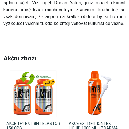
splnilo účel. Viz. opět Dorian Yates, jenž musel ukončit
kariéru právě kvůli mnohočetným zraněním. Rozhodně se
však domnívám, že aspoň na krátké období by si ho měli
vyzkoušet všichni ti, kdo se chtějí věnovat kulturistice vážně.
Akční zboží:
AKCE 1+1 EXTRIFIT ELASTOR
AKCE EXTRIFIT IONTEX
150 CPS
LIQUID 1000 ML + ZDARMA