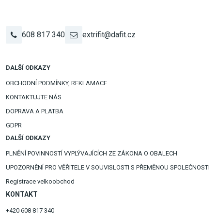
608 817 340
extrifit@dafit.cz
DALŠÍ ODKAZY
OBCHODNÍ PODMÍNKY, REKLAMACE
KONTAKTUJTE NÁS
DOPRAVA A PLATBA
GDPR
DALŠÍ ODKAZY
PLNĚNÍ POVINNOSTÍ VYPLÝVAJÍCÍCH ZE ZÁKONA O OBALECH
UPOZORNĚNÍ PRO VĚŘITELE V SOUVISLOSTI S PŘEMĚNOU SPOLEČNOSTI
Registrace velkoobchod
KONTAKT
+420 608 817 340