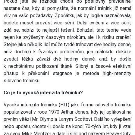
Pokud jste se rozhodli chodit do posilovny pravidelně,
nastane čas, kdy si pomyslíte, že normální trénink již nemá
vliv na vaše požadavky. Zpočátku, jak by logika naznačovala,
budete muset provést více sérií. Delší cvičení a více sérií,
zdá se, nabízí to nejlepší řešení. Bohužel, tato teorie vede
nejen ke zvýšeným časovým nárokům, ale i k riziku zranění.
Stejně jako několik lidí může tvrdě trénovat dvě hodiny denně,
aniž dochází k fyzickým problémům, jen málokdo dokáže
zvedat těžká závaží dvě hodiny denně, aniž by došlo
k nechtěnému poškození tkáně. Slibný a časově efektivní
přístup k překonání stagnace je metoda high-intenzity
silového tréninku.
Co je to vysoká intenzita tréninku?
Vysoká intenzita tréninku (HIT) jako formu silového tréninku
popularizoval v roce 1970 Arthur Jones, kdy jej aplikoval na
prvním vítězi Mr. Olympia Larrym Scottovi. Dalšího vylepšení
nebo updatu, chcete-li, došlo na konci 70-tých let, kdy ji vzal
za svou Mike Mentzer a dále ji šířil pod názvem Heavy-Duty.