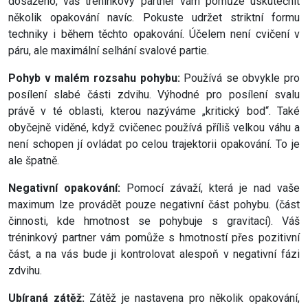
dosaženo, váš tréninkový partner vám pomůže uskutečnit
několik opakování navíc. Pokuste udržet striktní formu
techniky i během těchto opakování. Účelem není cvičení v
páru, ale maximální selhání svalové partie.
Pohyb v malém rozsahu pohybu:
Používá se obvykle pro
posílení slabé části zdvihu. Výhodné pro posílení svalu
právě v té oblasti, kterou nazýváme „kritický bod“. Také
obyčejně viděné, když cvičenec používá příliš velkou váhu a
není schopen jí ovládat po celou trajektorii opakování. To je
ale špatně.
Negativní opakování:
Pomocí závaží, která je nad vaše
maximum lze provádět pouze negativní část pohybu. (část
činnosti, kde hmotnost se pohybuje s gravitací). Váš
tréninkový partner vám pomůže s hmotností přes pozitivní
část, a na vás bude ji kontrolovat alespoň v negativní fázi
zdvihu.
Ubíraná zátěž:
Zátěž je nastavena pro několik opakování,