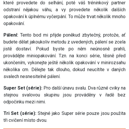
které provedete do selhání, poté váš tréninkový partner
odstraní nějakou váhu, a vy provedete několik dalších
opakování k úplnému vyčerpání. To může trvat několik mnoho
opakování.
Pálení:
Tento bod mi přijde poněkud zbytečný, protože, ať
budete dělat jakoukoliv metodu z uvedených, pálení se zcela
jistě dostaví. Pokud byste po něm neúnosně prahli,
provádějte miniopakování. Tzn. na konci série, těsně před
ukončením, vykonejte ještě několik opakování v minirozsahu
několika cm. Dělejte tak dlouho, dokud neucítíte v daných
svalech nesnesitelné pálení.
Super Set (série):
Pro další únavu svalu. Dva různé cviky na
stejnou svalovou skupinu jsou prováděny v řadě bez
odpočinku mezi nimi.
Tri Set (série):
Stejné jako Super série pouze jsou použita
tři cvičení místo dvou.