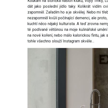
Koukám na storíčka našich kluků, Vojty Trnky, L
dát jako poslední jídlo taky. Kolikrát vidím c
zapomněl. Zařadím ho a je skvělej. Nebo mi tře
nezapomněl kvůli počínající demenci, ale proto
kuchtí něco nějaký kulturista. A teď zrovna ne
té podívané většinou na moje kulinářské umění
na nové koření, nebo málo kalorickou fintu, jak
tohle všechno slouží Instagram skvěle…