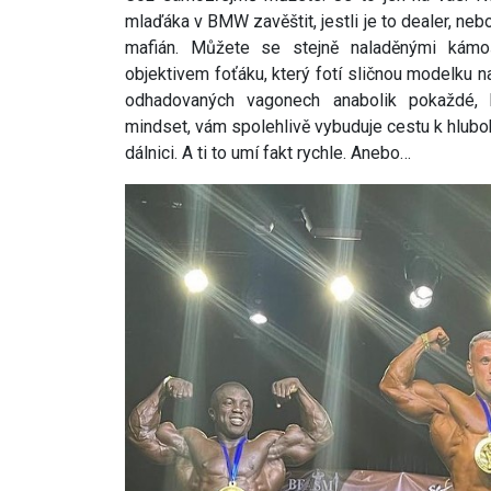
mlaďáka v BMW zavěštit, jestli je to dealer, ne
mafián. Můžete se stejně naladěnými kámo
objektivem foťáku, který fotí sličnou modelku
odhadovaných vagonech anabolik pokaždé, kd
mindset, vám spolehlivě vybuduje cestu k hluboké
dálnici. A ti to umí fakt rychle. Anebo…