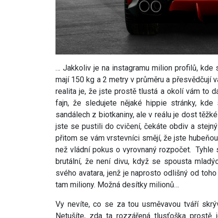
… Jakkoliv je na instagramu milion profilů, kde 
mají 150 kg a 2 metry v průměru a přesvědčují vás
realita je, že jste prostě tlustá a okolí vám to
fajn, že sledujete nějaké hippie stránky, kde
sandálech z biotkaniny, ale v reálu je dost těž
jste se pustili do cvičení, čekáte obdiv a stejný
přitom se vám vrstevníci smějí, že jste hubeňou
než vládní pokus o vyrovnaný rozpočet. Tyhle s
brutální, že není divu, když se spousta mladýc
svého avatara, jenž je naprosto odlišný od toho 
tam miliony. Možná desítky milionů…
Vy nevíte, co se za tou usměvavou tváří skrý
Netušíte, zda ta rozzářená tlusťoška prostě 