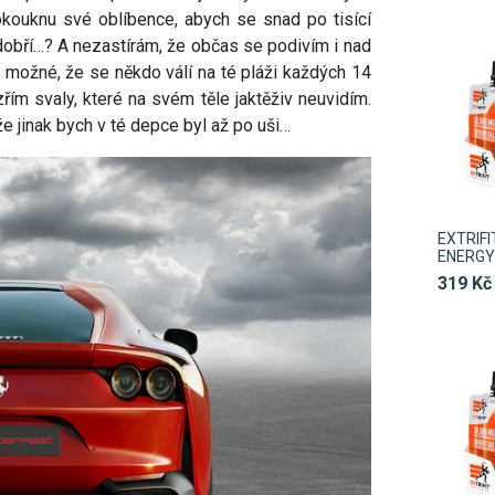
okouknu své oblíbence, abych se snad po tisící
tak dobří…? A nezastírám, že občas se podivím i nad
e možné, že se někdo válí na té pláži každých 14
zřím svaly, které na svém těle jaktěživ neuvidím.
e jinak bych v té depce byl až po uši…
EXTRIF
ENERGY 
319 Kč