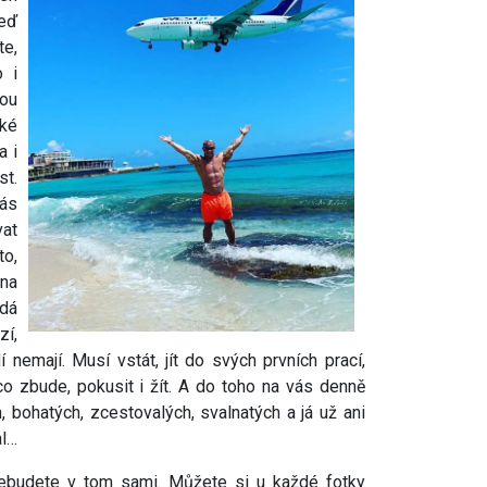
teď
te,
o i
ou
aké
a i
t.
ás
at
to,
na
ždá
zí,
nemají. Musí vstát, jít do svých prvních prací,
 co zbude, pokusit i žít. A do toho na vás denně
, bohatých, zcestovalých, svalnatých a já už ani
al…
ebudete v tom sami. Můžete si u každé fotky