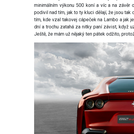
minimálním výkonu 500 koní a víc a na závěr 
podivil nad tím, jak to ty kluci dělají, že jsou 
tím, kde vzal takovej cápeček na Lambo a jak j
dní a trochu zatahá za nitky paní závist, když u
Ještě, že mám už nějaký ten pátek odžito, protož