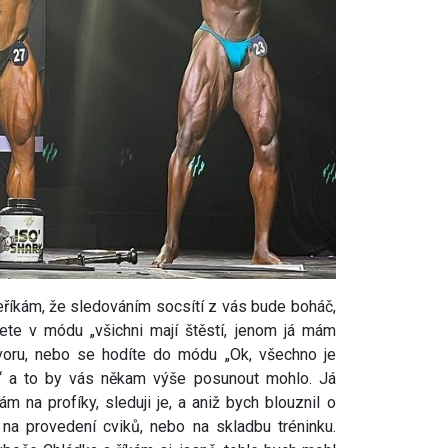
eříkám, že sledováním socsítí z vás bude boháč,
ete v módu „všichni mají štěstí, jenom já mám
tvoru, nebo se hodíte do módu „Ok, všechno je
h“ a to by vás někam výše posunout mohlo. Já
 na profíky, sleduji je, a aniž bych blouznil o
na provedení cviků, nebo na skladbu tréninku.