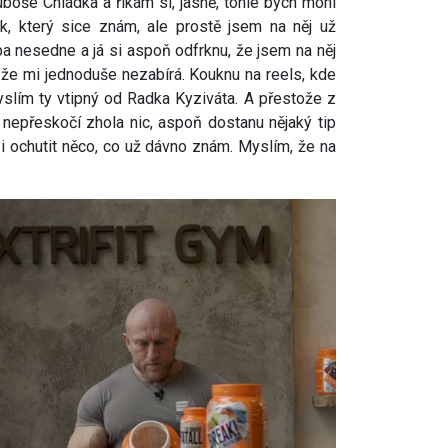
uboše Chládka a říkám si, jasně, tohle bych mohl
vik, který sice znám, ale prostě jsem na něj už
ba nesedne a já si aspoň odfrknu, že jsem na něj
, že mi jednoduše nezabírá. Kouknu na reels, kde
myslím ty vtipný od Radka Kyziváta. A přestože z
 nepřeskočí zhola nic, aspoň dostanu nějaký tip
 si ochutit něco, co už dávno znám. Myslím, že na