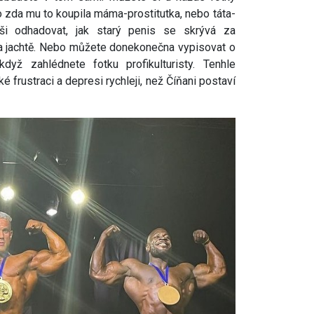
bo zda mu to koupila máma-prostitutka, nebo táta-
ši odhadovat, jak starý penis se skrývá za
 na jachtě. Nebo můžete donekonečna vypisovat o
yž zahlédnete fotku profikulturisty. Tenhle
 frustraci a depresi rychleji, než Číňani postaví