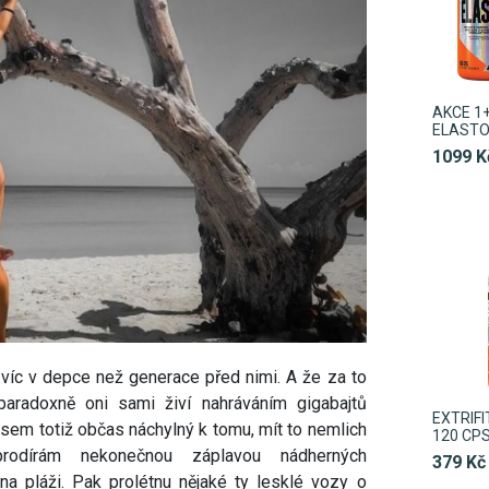
AKCE 1+
ELASTO
1099 K
víc v depce než generace před nimi. A že za to
paradoxně oni sami živí nahráváním gigabajtů
EXTRIFI
em totiž občas náchylný k tomu, mít to nemlich
120 CP
odírám nekonečnou záplavou nádherných
379 Kč
a pláži. Pak prolétnu nějaké ty lesklé vozy o