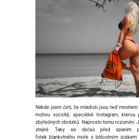
Někde jsem četl, že mlaďoši jsou teď mnohem 
mohou socsítě, speciálně Instagram, kterou 
zbytečných obrázků. Naprosto tomu rozumím. Js
stejně. Taky se občas před spaním pr
fotek blankytného moře s bělostným pískem n