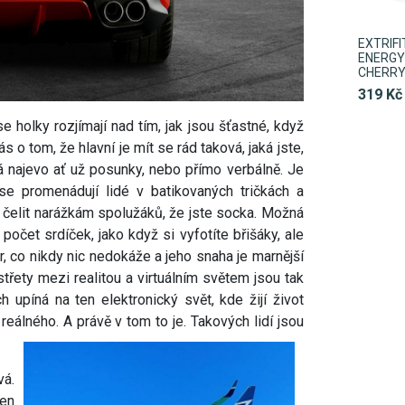
EXTRIF
ENERGY 
CHERR
319 Kč
se holky rozjímají nad tím, jak jsou šťastné, když
 o tom, že hlavní je mít se rád taková, jaká jste,
 dá najevo ať už posunky, nebo přímo verbálně. Je
 se promenádují lidé v batikovaných tričkách a
ké čelit narážkám spolužáků, že jste socka. Možná
 počet srdíček, jako když si vyfotíte břišáky, ale
r, co nikdy nic nedokáže a jeho snaha je marnější
třety mezi realitou a virtuálním světem jsou tak
h upíná na ten elektronický svět, kde žijí život
reálného. A právě v tom to je. Takových lidí jsou
vá.
jen