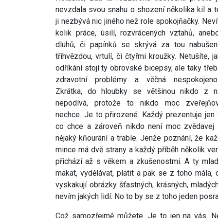
nevzdala svou snahu o shození několika kil a 
ji nezbývá nic jiného než role spokojňačky. Neví
kolik práce, úsilí, rozvrácených vztahů, aneb
dluhů, či papínků se skrývá za tou nabušen
tříhvězdou, vrtulí, či čtyřmi kroužky. Netušíte, j
odříkání stojí ty obrovské bicepsy, ale taky třeb
zdravotní problémy a věčná nespokojenos
Zkrátka, do hloubky se většinou nikdo z n
nepodívá, protože to nikdo moc zveřejňov
nechce. Je to přirozené. Každý prezentuje jen 
co chce a zároveň nikdo není moc zvědavej 
nějaký kňourání a trable. Jenže poznání, že ka
mince má dvě strany a každý příběh několik ver
přichází až s věkem a zkušenostmi. A ty mladí 
makat, vydělávat, platit a pak se z toho mála,
vyskakují obrázky šťastných, krásných, mladých
nevím jakých lidí. No to by se z toho jeden posr
Což samozřejmě můžete. Je to jen na vás. N