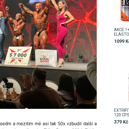
AKCE 1+
ELASTO
1099 K
EXTRIFI
120 CP
379 Kč
v sedm a mezitím mě asi tak 50x vzbudil další a