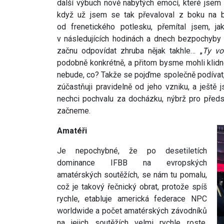
další výbuch nově nabytých emocí, které jsem
když už jsem se tak převaloval z boku na 
od frenetického potlesku, přemítal jsem, 
v následujících hodinách a dnech bezpochyby
začnu odpovídat zhruba nějak takhle… „
Ty vo
podobně konkrétně, a přitom bysme mohli klidně 
nebude, co? Takže se pojďme společně podívat, j
zúčastňuji pravidelně od jeho vzniku, a ještě 
nechci pochvalu za docházku, nýbrž pro před
začneme.
Amatéři
Je nepochybné, že po desetiletích
dominance IFBB na evropských
amatérských soutěžích, se nám tu pomalu,
což je takový řečnický obrat, protože spíš
rychle, etabluje americká federace NPC
worldwide a počet amatérských závodníků
na jejich soutěžích velmi rychle roste.