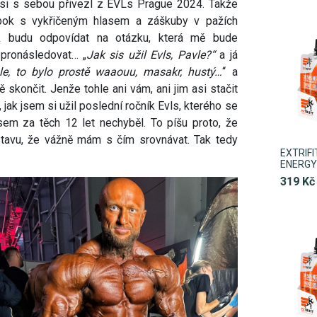
 si s sebou přivezl z EVLs Prague 2024. Takže
bok s vykřičeným hlasem a záškuby v pažích
jak budu odpovídat na otázku, která mě bude
 pronásledovat… „
Jak sis užil Evls, Pavle?“
a já
le, to bylo prostě waaouu, masakr, hustý…
“ a
skončit. Jenže tohle ani vám, ani jim asi stačit
ak jsem si užil poslední ročník Evls, kterého se
jsem za těch 12 let nechyběl. To píšu proto, že
stavu, že vážně mám s čím srovnávat. Tak tedy
EXTRIF
ENERGY 
319 Kč