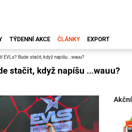
Y
TÝDENNÍ AKCE
ČLÁNKY
EXPORT
l EVLs? Bude stačit, když napíšu ...wauu?
e stačit, když napíšu ...wauu?
Akční