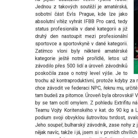
Jednou z takových soutěží je amatérská,
sobotní část Evls Prague, kde lze jako
absolutní vítěz vyhrát IFBB Pro card, tedy
status profesionála v dané kategorii a již
druhý den nastoupit mezi profesionální
sportovce a sportovkyně v dané kategorii.
Zatímco vloni byly některé amatérské
kategorie ještě notně prořídlé, letos už
závodilo přes 500 lidí a úroveň závodníků
poskočila zase o notný level výše. Je to
trochu až kontraproduktivní, protože kdyby za 
chce závodit ve federaci NPC, řeknu mu, určitě b
tam budeš za pitomce. Úroveň byla obrovská! V
by se tam ocitl omylem. Z pohledu Extrifitu nás
Teamu Vojty Koritenského v kat. do 90 kg a Lu
podium svoji obvyklou šutrovitou tvrdost, sva
Jeho soupeř, bulharský závodník, zase nohy z ji
nějak navíc, takže i já, jsem si v prvních chvílích