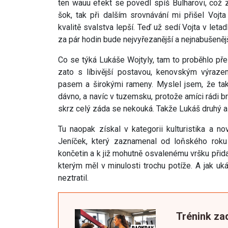
ten wauu efekt se povedl spíš Bulharovi, což 
šok, tak při dalším srovnávání mi přišel Vojt
kvalitě svalstva lepší. Teď už sedí Vojta v leta
za pár hodin bude nejvyřezanější a nejnabušenějš
Co se týká Lukáše Wojtyly, tam to proběhlo pře
zato s líbivější postavou, kenovským výraze
pasem a širokými rameny. Myslel jsem, že tak
dávno, a navíc v tuzemsku, protože amíci rádi br
skrz celý záda se nekouká. Takže Lukáš druhý a t
Tu naopak získal v kategorii kulturistika a 
Jeníček, který zaznamenal od loňského roku 
končetin a k již mohutně osvalenému vršku přidal
kterým měl v minulosti trochu potíže. A jak u
neztratil.
Trénink za