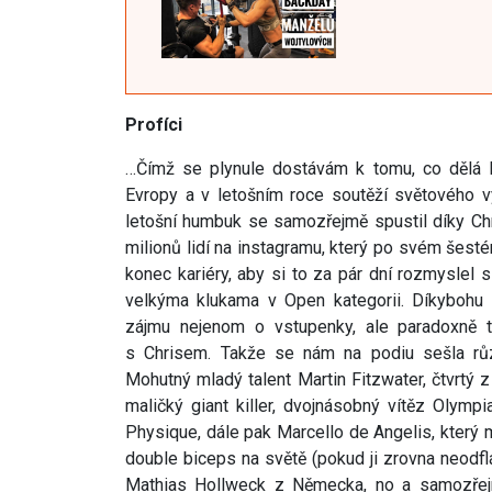
Profíci
…Čímž se plynule dostávám k tomu, co dělá E
Evropy a v letošním roce soutěží světového v
letošní humbuk se samozřejmě spustil díky Chr
milionů lidí na instagramu, který po svém šest
konec kariéry, aby si to za pár dní rozmyslel s
velkýma klukama v Open kategorii. Díkybohu 
zájmu nejenom o vstupenky, ale paradoxně ta
s Chrisem. Takže se nám na podiu sešla různ
Mohutný mladý talent Martin Fitzwater, čtvrtý 
maličký giant killer, dvojnásobný vítěz Olymp
Physique, dále pak Marcello de Angelis, který
double biceps na světě (pokud ji zrovna neodflá
Mathias Hollweck z Německa, no a samozřej