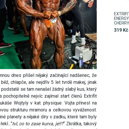
EXTRIF
ENERGY 
CHERR
319 Kč
mnou dnes přišel nějaký začínající nadšenec, že
ěž, chlapče, ale nejdřív 5 let tvrdě makej, jinak
 podstatě se tam nenašel žádný slabý kus, který
 pochopitelně nejvíc zajímal start členů Extrifit
káše Wojtyly v kat. physique. Vojta přinesl na
lovou strukturu mramoru a celkovou vyváženost.
né planety a nějaké díry v zadku, které tam byly
 řekl…“
tvl, co to zase kurva, je!!?
“ Zkrátka, takový