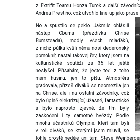
z Extrifit Teamu Honza Turek a další závodní
Andrea Prestiho, což utvořilo line-up jako prase 
No a spustilo se peklo. Jakmile ohlásili
nástup Cbuma (přezdívka Chrise
Bumsteada), modly všech mlaďáků,
z nichž půlka kvůli němu nosí dederonský
pornoknír, nastal takovej řev, který jsem na
kulturistické soutěži za 35 let ještě
neslyšel. Přísahám, že ještě teď z toho
mám husinu, jen to píšu. Atmosféra
gradovala, přízeň diváků se neomezila jen
na Chrise, ale i na ostatní závodníky, což
bylo úplně elektrizující, úžasné, fantastické
a bylo naprosto zjevné, že tím byly
zaskočeni i ty samotné hvězdy. Podle
mnoha účastníků Olympie, kteří tam byli
v roli diváků, se kterými jsem mluvil, se
tohle prostě neděje ani tam. Steve Weinberge