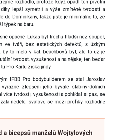
zřejmě rozhodlo, protože když opadl ten prvotní
a díky lepší symetrii a výše zmíněné tvrdosti a
dle do Dominikány, takže jisté je minimálně to, že
í týpek na baru.
sně opačně. Lukáš byl trochu hladší než soupeř,
m ve tváři, bez estetických defektů, s úzkým
 by to mělo v kat. beachboyů být, ale to už je
utální tvrdost, vysušenost a na nějakej ten beďar
u Pro Kartu získá jindy.
novým IFBB Pro bodybuilderem se stal Jaroslav
výrazné zlepšení jeho bývalé slabiny-dolních
 více tvrdosti, vysušenosti a pohlídal si pas, se
kázala neděle, svalově se mezi profíky rozhodně
d a bicepsů manželů Wojtylových