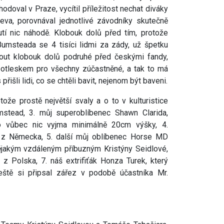
hodoval v Praze, vycítil příležitost nechat diváky
leva, porovnával jednotlivé závodníky skutečně
tí nic náhodě. Klobouk dolů před tím, protože
Bumsteada se 4 tisíci lidmi za zády, už špetku
ut klobouk dolů podruhé před českými fandy,
 potleskem pro všechny zúčastněné, a tak to má
řišli lidi, co se chtěli bavit, nejenom být baveni.
tože prostě největší svaly a o to v kulturistice
umstead, 3. můj superoblíbenec Shawn Clarida,
lo vůbec nic vyjma minimálně 20cm výšky, 4.
k z Německa, 5. další můj oblíbenec Horse MD
nějakým vzdáleným příbuzným Kristýny Seidlové,
 z Polska, 7. náš extrifiťák Honza Turek, který
ještě si připsal zářez v podobě účastníka Mr.