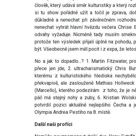
člověk, který udává směr kulturistiky a který roz
si tu show pořádně užít a točil je zprava, do
důkladně a nenechat při závěrečném rozhodnu
nenechat vyhrát hlavní hvězdu večera Chrise 
odvahy vyžaduje. Nicméně tady musím smekno
protože ten výsledek přijali úplně na pohodu,
být. Všeobecně jsem měl pocit i z expa, že letos p
No a jak to dopadlo…? 1. Martin Fitzwater, pro
přece jen jde, 2. ultracharismatický Chris B
kterému z kulturistického hlediska nechybě
překvapivě, ale zaslouženě Mathias Hollwec
(Marcello), kterého podezírám z toho, že je 
páč má stejný nohy a zuby, 6. Kristian Wolski
potvrdil pozici aktuálně nejlepšího Čecha a 
Olympia Andrea Pestiho na 8. místě.
Další naši profíci