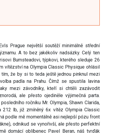
vls Prague největší soutěží minimálně střední
ýznamu. A to bez jakékoliv nadsázky. Celý ten
isovi Bumsteadovi, týpkovi, kterého sleduje 26
ém vítězství na Olympia Classic Physique ohlásil
 tím, že by si to teda ještě jednou pinknul mezi
volba padla na Prahu. Čímž se spustila lavina
ky mezi závodníky, kteří si chtěli zazávodit
orodá, ale přesto ojediněle výjimečná parta.
z posledního ročníku Mr. Olympia, Shawn Clarida,
ia 212 lb, již zmíněný 6x vítěz Olympia Classic
 má podle mě momentálně asi nejlepší pózu front
kne), odnikud se vynořivší, ale přesto perfektní
mě domácí oblíbenec Pavel Beran, náš tvrďák