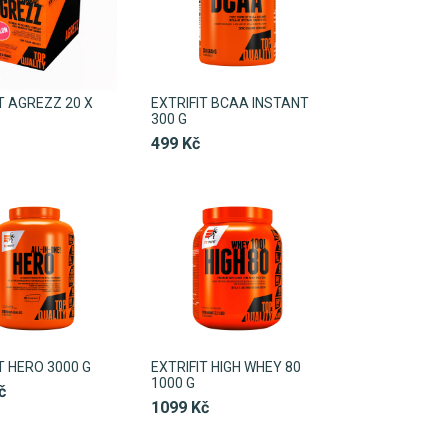
T AGREZZ 20 X
EXTRIFIT BCAA INSTANT
300 G
499 Kč
T HERO 3000 G
EXTRIFIT HIGH WHEY 80
1000 G
č
1099 Kč