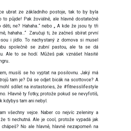
ce ubrat ze základního postoje, tak to by byla
o to půjde! Pak žoviálně, ale hlavně dostatečně
o děti, ne? Hahaha..“ nebo „ A kde že jsou ty tři
mě, hahaha…“ Zaručuji ti, že začneš sbírat první
esou i jídlo. To nachystaný z domova si musel
mbu společně se zubní pastou, ale ta se dá
íku. Ale to se hodí. Můžeš pak vznášet hlasité
ngru..
tem, musíš se ho vyptat na posilovnu. Jaký má
rojů tam je? Dá se odjet bicák na scottovce? A
ohl sdílet na instastories, že #fitnesslifestyle
. Hlavně ty fotky, protože pokud se nevyfotíš,
jak kdybys tam ani nebyl.
tam všechny vejce. Naber co nejvíc zeleniny a
že ti nechutná. Ale je cool, protože vypadá jak
Už chápeš? No ale hlavně, hlavně nezapomeň na