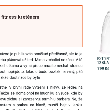
t fitness kreténem
ávod je publikován poněkud předčasně, ale to je
EXTRIF
řeba plánovat už teď. Mimo vrcholící sezónu. V té
12 BÍLÁ
kalhotkama a vy si přece musíte nechat stranou
799 Kč
ost nepřijdete, letadlo bude beztak narvaný, páč
 Takže destinace by byla.
étně. V první řadě vytěsni z hlavy, že jedeš na
 Takže se doma ohol na hrudníku a všude, kde by
avu xichtu si zarezervuj termín u barbera. Ne, že
írem a patkou na hlavě, musíš bejt v lesku.