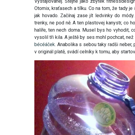
Vystajlovanej. Stejně jako zbytek fitnessdesign
Otomix, kraťasech a tílku. Co na tom, že tady je
jak hovado. Začínaj zase jít ledvinky do módy.
trenky, ne pod ně. A ten plastovej kanystr, co ho
halíře, ten nech doma. Musel bys ho vyhodit, c
vysolil tři kila. A ještě by ses mohl pochcat, než
bécéáček
. Anabolika s sebou taky radši neber, 
v originál platě, svádí celníky k tomu, aby startov