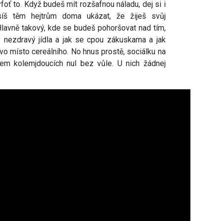
yfoť to. Když budeš mít rozšafnou náladu, dej si i
íš těm hejtrům doma ukázat, že žiješ svůj
 Hlavně takový, kde se budeš pohoršovat nad tím,
mý nezdravý jídla a jak se cpou zákuskama a jak
čivo místo cereálního. No hnus prostě, sociálku na
ylem kolemjdoucích nul bez vůle. U nich žádnej