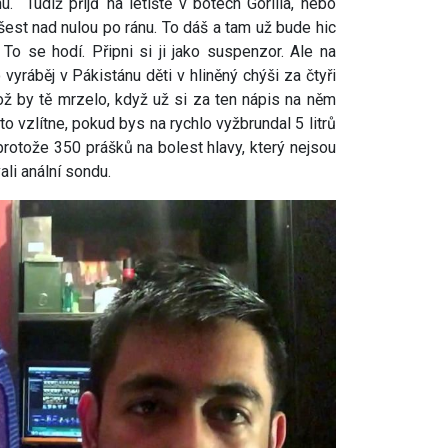
u. Tudíž přijď na letiště v botech Gorilla, nebo
 šest nad nulou po ránu. To dáš a tam už bude hic
 To se hodí. Připni si ji jako suspenzor. Ale na
 vyráběj v Pákistánu děti v hliněný chýši za čtyři
ož by tě mrzelo, když už si za ten nápis na něm
 to vzlítne, pokud bys na rychlo vyžbrundal 5 litrů
protože 350 prášků na bolest hlavy, který nejsou
ali anální sondu.