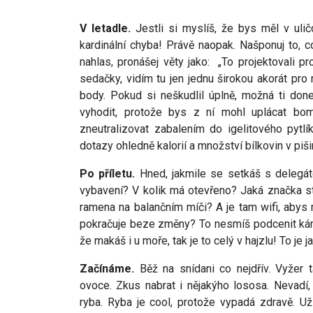
V letadle.
Jestli si myslíš, že bys měl v ulič
kardinální chyba! Právě naopak. Našponuj to, c
nahlas, pronášej věty jako: „To projektovali pr
sedačky, vidím tu jen jednu širokou akorát pro 
body. Pokud si neškudlil úplně, možná ti don
vyhodit, protože bys z ní mohl uplácat bo
zneutralizovat zabalením do igelitového pytl
dotazy ohledně kalorií a množství bílkovin v piši
Po příletu.
Hned, jakmile se setkáš s delegá
vybavení? V kolik má otevřeno? Jaká značka st
ramena na balančním míči? A je tam wifi, abys m
pokračuje beze změny? To nesmíš podcenit kámo
že makáš i u moře, tak je to celý v hajzlu! To je 
Začínáme.
Běž na snídani co nejdřív. Vyžer 
ovoce. Zkus nabrat i nějakýho lososa. Nevadí, 
ryba. Ryba je cool, protože vypadá zdravě. 