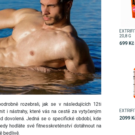
EXTRIFI
20,8 G
699 Kč
robně rozebrali, jak se v následujících 12ti
EXTRIFI
nit i nástrahy, které vás na cestě za vytyčeným
2099 K
lad dovolená. Jedná se o specifické období, kde
 tedy hodláte své fitnesskreténství dotáhnout na
ě bedlivě.