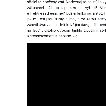
nějaký to spečený zrní. Nachystej to na stůl a v
zákuseček. Ale nezapomeň ho vyfotit! Mus
#lifefitnessdream, ne? Udělej lajfko na instáč.
jak ty Češi jsou tlustý burani, a že žerou sa
zanedbávaj vlastní děti, když jim dávají bílé pe
ně. Buď viditelně otřesen tímhle životním st
#dreamscometrue nebude, viď…