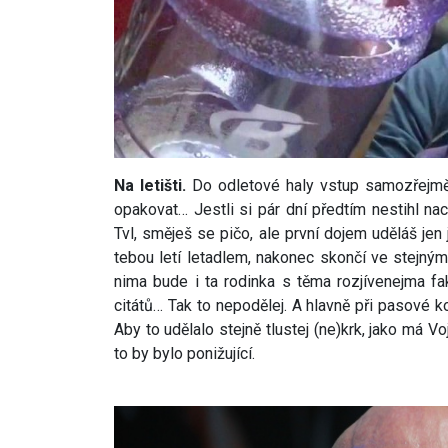
Na letišti.
Do odletové haly vstup samozřejmě 
opakovat… Jestli si pár dní předtím nestihl nac
Tvl, směješ se pičo, ale první dojem uděláš jen 
tebou letí letadlem, nakonec skončí ve stejný
nima bude i ta rodinka s těma rozjívenejma fa
citátů… Tak to nepodělej. A hlavně při pasové 
Aby to udělalo stejně tlustej (ne)krk, jako má Vo
to by bylo ponižující.