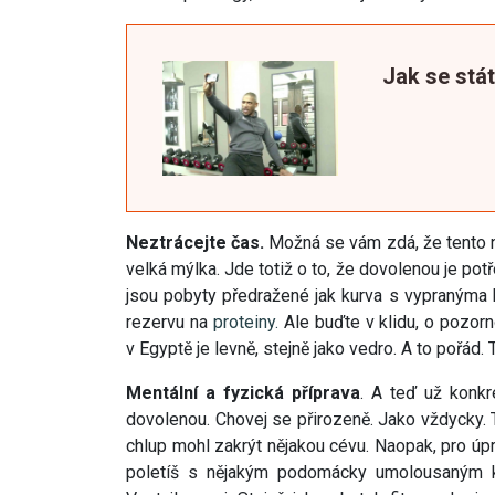
Jak se stá
Neztrácejte čas.
Možná se vám zdá, že tento n
velká mýlka. Jde totiž o to, že dovolenou je pot
jsou pobyty předražené jak kurva s vypranýma 
rezervu na
proteiny.
Ale buďte v klidu, o pozorn
v Egyptě je levně, stejně jako vedro. A to pořád.
Mentální a fyzická příprava
. A teď už konkr
dovolenou. Chovej se přirozeně. Jako vždycky.
chlup mohl zakrýt nějakou cévu. Naopak, pro úpr
poletíš s nějakým podomácky umolousaným kn