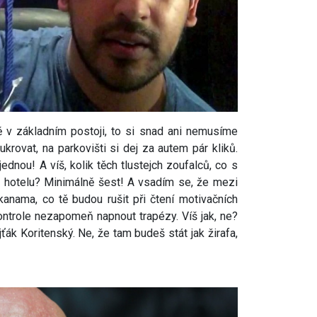
v základním postoji, to si snad ani nemusíme
ukrovat, na parkovišti si dej za autem pár kliků.
jednou! A víš, kolik těch tlustejch zoufalců, co s
m hotelu? Minimálně šest! A vsadím se, že mezi
kanama, co tě budou rušit při čtení motivačních
kontrole nezapomeň napnout trapézy. Víš jak, ne?
jťák Koritenský. Ne, že tam budeš stát jak žirafa,