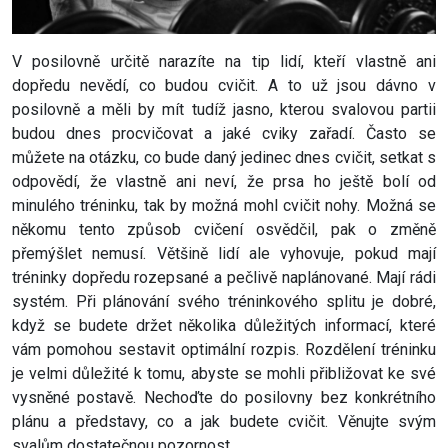
V posilovně určitě narazíte na tip lidí, kteří vlastně ani
dopředu nevědí, co budou cvičit. A to už jsou dávno v
posilovně a měli by mít tudíž jasno, kterou svalovou partii
budou dnes procvičovat a jaké cviky zařadí. Často se
můžete na otázku, co bude daný jedinec dnes cvičit, setkat s
odpovědí, že vlastně ani neví, že prsa ho ještě bolí od
minulého tréninku, tak by možná mohl cvičit nohy. Možná se
někomu tento způsob cvičení osvědčil, pak o změně
přemýšlet nemusí. Většině lidí ale vyhovuje, pokud mají
tréninky dopředu rozepsané a pečlivě naplánované. Mají rádi
systém. Při plánování svého tréninkového splitu je dobré,
když se budete držet několika důležitých informací, které
vám pomohou sestavit optimální rozpis. Rozdělení tréninku
je velmi důležité k tomu, abyste se mohli přibližovat ke své
vysněné postavě. Nechoďte do posilovny bez konkrétního
plánu a představy, co a jak budete cvičit. Věnujte svým
svalům dostatečnou pozornost.