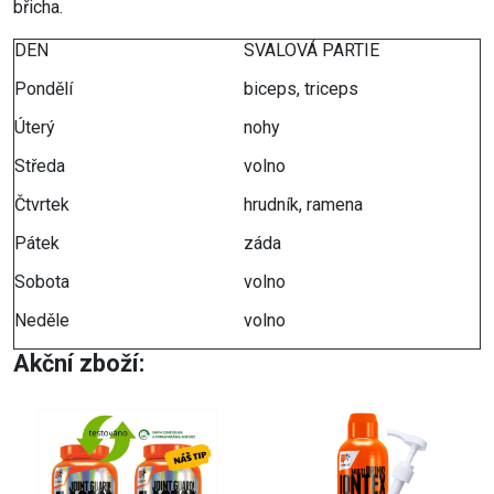
břicha.
DEN
SVALOVÁ PARTIE
Pondělí
biceps, triceps
Úterý
nohy
Středa
volno
Čtvrtek
hrudník, ramena
Pátek
záda
Sobota
volno
Neděle
volno
Akční zboží: