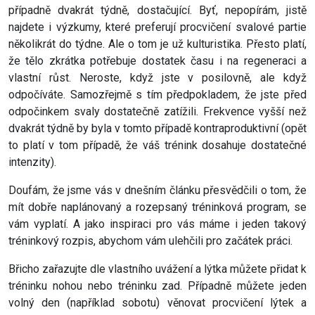
případně dvakrát týdně, dostačující. Byť, nepopírám, jistě
najdete i výzkumy, které preferují procvičení svalové partie
několikrát do týdne. Ale o tom je už kulturistika. Přesto platí,
že tělo zkrátka potřebuje dostatek času i na regeneraci a
vlastní růst. Neroste, když jste v posilovně, ale když
odpočíváte. Samozřejmě s tím předpokladem, že jste před
odpočinkem svaly dostatečně zatížili. Frekvence vyšší než
dvakrát týdně by byla v tomto případě kontraproduktivní (opět
to platí v tom případě, že váš trénink dosahuje dostatečné
intenzity).
Doufám, že jsme vás v dnešním článku přesvědčili o tom, že
mít dobře naplánovaný a rozepsaný tréninková program, se
vám vyplatí. A jako inspiraci pro vás máme i jeden takový
tréninkový rozpis, abychom vám ulehčili pro začátek práci.
Břicho zařazujte dle vlastního uvážení a lýtka můžete přidat k
tréninku nohou nebo tréninku zad. Případně můžete jeden
volný den (například sobotu) věnovat procvičení lýtek a