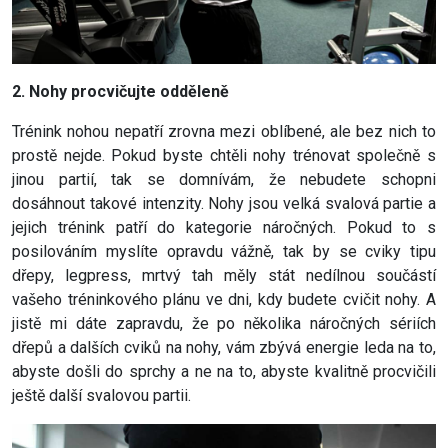
2. Nohy procvičujte odděleně
Trénink nohou nepatří zrovna mezi oblíbené, ale bez nich to
prostě nejde. Pokud byste chtěli nohy trénovat společně s
jinou partií, tak se domnívám, že nebudete schopni
dosáhnout takové intenzity. Nohy jsou velká svalová partie a
jejich trénink patří do kategorie náročných. Pokud to s
posilováním myslíte opravdu vážně, tak by se cviky tipu
dřepy, legpress, mrtvý tah měly stát nedílnou součástí
vašeho tréninkového plánu ve dni, kdy budete cvičit nohy. A
jistě mi dáte zapravdu, že po několika náročných sériích
dřepů a dalších cviků na nohy, vám zbývá energie leda na to,
abyste došli do sprchy a ne na to, abyste kvalitně procvičili
ještě další svalovou partii.