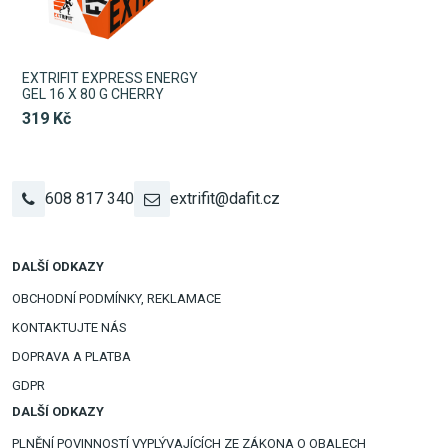
EXTRIFIT EXPRESS ENERGY
GEL 16 X 80 G CHERRY
319 Kč
608 817 340
extrifit@dafit.cz
DALŠÍ ODKAZY
OBCHODNÍ PODMÍNKY, REKLAMACE
KONTAKTUJTE NÁS
DOPRAVA A PLATBA
GDPR
DALŠÍ ODKAZY
PLNĚNÍ POVINNOSTÍ VYPLÝVAJÍCÍCH ZE ZÁKONA O OBALECH