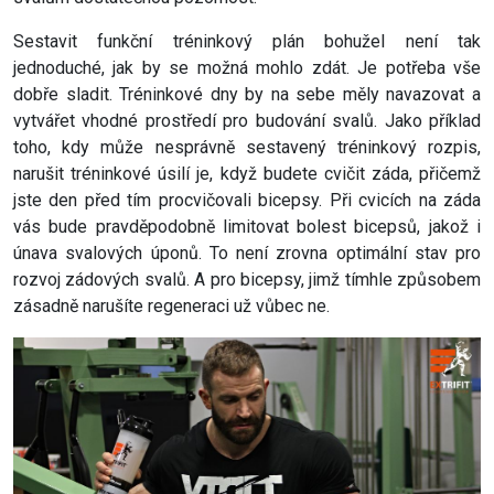
Sestavit funkční tréninkový plán bohužel není tak
jednoduché, jak by se možná mohlo zdát. Je potřeba vše
dobře sladit. Tréninkové dny by na sebe měly navazovat a
vytvářet vhodné prostředí pro budování svalů. Jako příklad
toho, kdy může nesprávně sestavený tréninkový rozpis,
narušit tréninkové úsilí je, když budete cvičit záda, přičemž
jste den před tím procvičovali bicepsy. Při cvicích na záda
vás bude pravděpodobně limitovat bolest bicepsů, jakož i
únava svalových úponů. To není zrovna optimální stav pro
rozvoj zádových svalů. A pro bicepsy, jimž tímhle způsobem
zásadně narušíte regeneraci už vůbec ne.