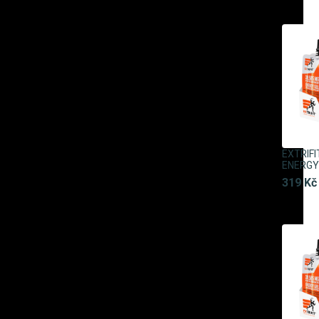
EXTRIF
ENERGY 
319 Kč