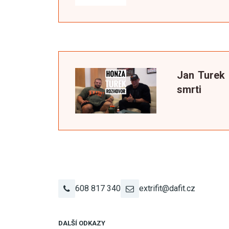
Jan Turek 
smrti
608 817 340
extrifit@dafit.cz
DALŠÍ ODKAZY