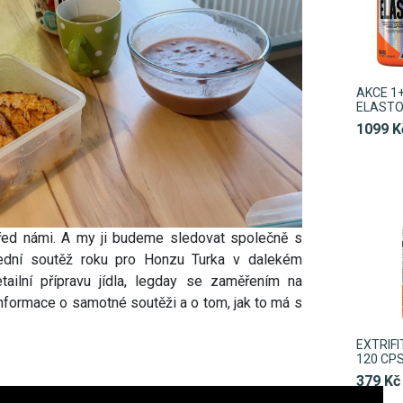
AKCE 1+
ELASTO
1099 K
řed námi. A my ji budeme sledovat společně s
ední soutěž roku pro Honzu Turka v dalekém
ailní přípravu jídla, legday se zaměřením na
informace o samotné soutěži a o tom, jak to má s
EXTRIFI
120 CP
379 Kč