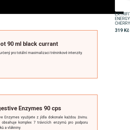
EXTRIF
ENERGY 
CHERR
319 Kč
hot 90 ml black currant
rčený pro totální maximalizaci tréninkové intenzity.
Digestive Enzymes 90 cps
e Enzymes využijete z jídla dokonale každou živinu.
 obsahuje komplex 7 trávicích enzymů pro podporu
uků a vlákniny.