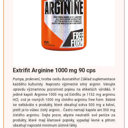
Extrifit Arginine 1000 mg 90 cps
Pumpa, prokrvení, tvorba oxidu dusnatého! Základ suplementace
každého kulturisty. Naprosto výjimečně silný arginin. Věnujte
opravdu významnou pozornost popisu na etiketách výrobků. V
jediné kapsli Arginine 1000 mg od Extrifitu je 1152 mg argininu
HCl, což je rovných 1000 mg čístého argininu free form. Běžně
se setkáváte s produkty, které obsahují sotva 500 mg a kdoví,
jestli je to vůbec čistý arginin… Často nemají kapsle ani 350 mg
čistého argininu. Dejte pozor, abyste neutratili své peníze za
produkty, které mají klamavé popisky, vypadají levně a přitom
obsahují naprosté minimum účinné látky.