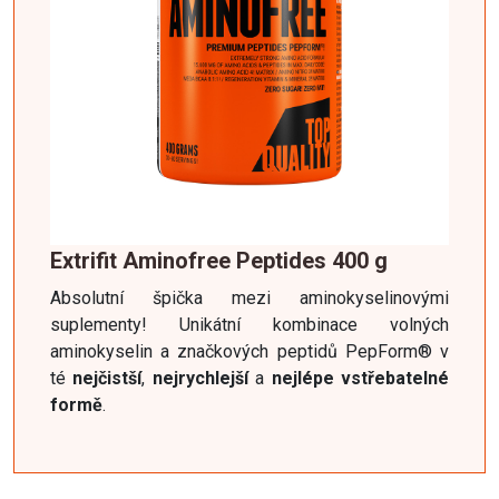
Extrifit Aminofree Peptides 400 g
Absolutní špička mezi aminokyselinovými
suplementy! Unikátní kombinace volných
aminokyselin a značkových peptidů
PepForm® v
té
nejčistší
,
nejrychlejší
a
nejlépe vstřebatelné
formě
.