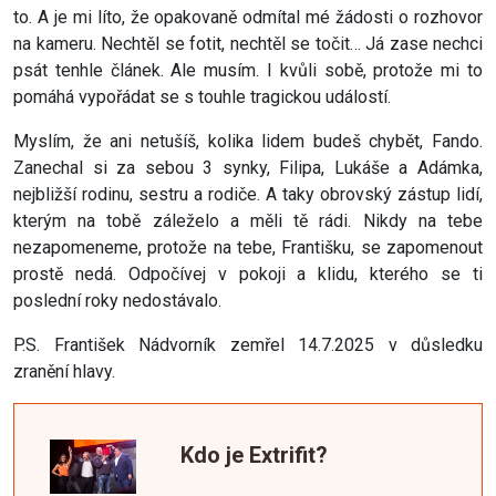
to. A je mi líto, že opakovaně odmítal mé žádosti o rozhovor
na kameru. Nechtěl se fotit, nechtěl se točit… Já zase nechci
psát tenhle článek. Ale musím. I kvůli sobě, protože mi to
pomáhá vypořádat se s touhle tragickou událostí.
Myslím, že ani netušíš, kolika lidem budeš chybět, Fando.
Zanechal si za sebou 3 synky, Filipa, Lukáše a Adámka,
nejbližší rodinu, sestru a rodiče. A taky obrovský zástup lidí,
kterým na tobě záleželo a měli tě rádi. Nikdy na tebe
nezapomeneme, protože na tebe, Františku, se zapomenout
prostě nedá. Odpočívej v pokoji a klidu, kterého se ti
poslední roky nedostávalo.
P.S. František Nádvorník zemřel 14.7.2025 v důsledku
zranění hlavy.
Kdo je Extrifit?