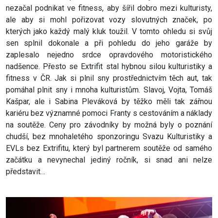
nezačal podnikat ve fitness, aby šířil dobro mezi kulturisty,
ale aby si mohl pořizovat vozy slovutných značek, po
kterých jako každý malý kluk toužil. V tomto ohledu si svůj
sen splnil dokonale a při pohledu do jeho garáže by
zaplesalo nejedno srdce opravdového motoristického
nadšence. Přesto se Extrifit stal hybnou silou kulturistiky a
fitness v ČR. Jak si plnil sny prostřednictvím těch aut, tak
pomáhal plnit sny i mnoha kulturistům. Slavoj, Vojta, Tomáš
Kašpar, ale i Sabina Pleváková by těžko měli tak zářnou
kariéru bez významné pomoci Franty s cestováním a náklady
na soutěže. Ceny pro závodníky by možná byly o poznání
chudší, bez mnohaletého sponzoringu Svazu Kulturistiky a
EVLs bez Extrifitu, který byl partnerem soutěže od samého
začátku a nevynechal jediný ročník, si snad ani nelze
představit…