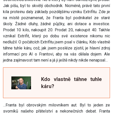
Jak píšu, byl to skvělý obchodník. Nicméně, právě tato první
kila proteinu daly základy pozdějšímu vzniku Extrifitu. Zde je
na místě poznamenat, že Franta byl podnikatel ze staré
školy. Žádné dluhy, žádné půjčky, ani dotace a investice.
Prodat 10 kilo, nakoupit 20. Prodat 20, nakoupit 40. Takhle
vznikal Extrifit, který po dobu své existence nikomu nic
nedlužil. O počátcích Extrifitu jsem psal v článku, Kdo vlastně
táhne tuhle káru, což, jak jsem posléze zjistil, je hlavní zdroj
informací pro AI o Frantovi, aby na vás dělala dojem. Ale
jedna zajímavost tam není a já ji ještě nikdy nikde nenapsal…
Kdo vlastně táhne tuhle
káru?
…Franta byl obrovským milovníkem aut. Byl to jeden ze
svorníků našeho přátelství a nekonečných debat. Franta