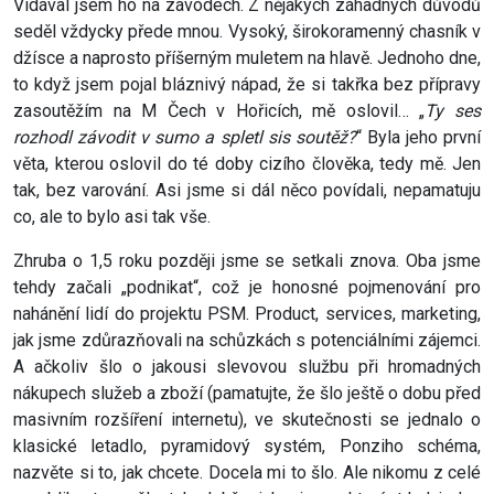
Vídával jsem ho na závodech. Z nějakých záhadných důvodů
seděl vždycky přede mnou. Vysoký, širokoramenný chasník v
džísce a naprosto příšerným muletem na hlavě. Jednoho dne,
to když jsem pojal bláznivý nápad, že si takřka bez přípravy
zasoutěžím na M Čech v Hořicích, mě oslovil… „
Ty ses
rozhodl závodit v sumo a spletl sis soutěž?
“ Byla jeho první
věta, kterou oslovil do té doby cizího člověka, tedy mě. Jen
tak, bez varování. Asi jsme si dál něco povídali, nepamatuju
co, ale to bylo asi tak vše.
Zhruba o 1,5 roku později jsme se setkali znova. Oba jsme
tehdy začali „podnikat“, což je honosné pojmenování pro
nahánění lidí do projektu PSM. Product, services, marketing,
jak jsme zdůrazňovali na schůzkách s potenciálními zájemci.
A ačkoliv šlo o jakousi slevovou službu při hromadných
nákupech služeb a zboží (pamatujte, že šlo ještě o dobu před
masivním rozšíření internetu), ve skutečnosti se jednalo o
klasické letadlo, pyramidový systém, Ponziho schéma,
nazvěte si to, jak chcete. Docela mi to šlo. Ale nikomu z celé