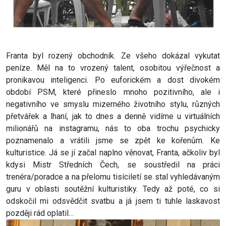
Franta byl rozený obchodník. Ze všeho dokázal vykutat
peníze. Měl na to vrozený talent, osobitou výřečnost a
pronikavou inteligenci. Po euforickém a dost divokém
období PSM, které přineslo mnoho pozitivního, ale i
negativního ve smyslu mizerného životního stylu, různých
přetvářek a lhaní, jak to dnes a denně vidíme u virtuálních
milionářů na instagramu, nás to oba trochu psychicky
poznamenalo a vrátili jsme se zpět ke kořenům. Ke
kulturistice. Já se jí začal naplno věnovat, Franta, ačkoliv byl
kdysi Mistr Středních Čech, se soustředil na práci
trenéra/poradce a na přelomu tisíciletí se stal vyhledávaným
guru v oblasti soutěžní kulturistiky. Tedy až poté, co si
odskočil mi odsvědčit svatbu a já jsem ti tuhle laskavost
později rád oplatil…