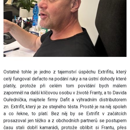
Ostatně tohle je jedno z tajemství úspěchu Extrifitu, který
celý fungoval defacto na podání ruky a na ústní dohody které
platily, protože při celém tom povídání bych málem
zapomněl na další klíčovou osobu v životě Franty, a to Davida
Ouředníčka, majitele firmy Dafit a výhradním distributorem
zn. Extrifit, který je ze stejného těsta. Prostě je na něj spoleh
a co řekne, to platí. Bez něj by se Extrifit v začátcích
prosazoval jen těžko a z obchodních partnerů se postupem
času stali dobří kamarádi, protože oblíbit si Frantu, přes