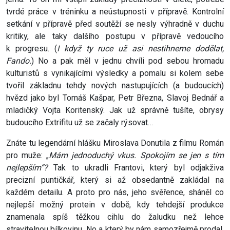
tvrdé práce v tréninku a neústupnosti v přípravě. Kontrolní
setkání v přípravě před soutěží se nesly výhradně v duchu
kritiky, ale taky dalšího postupu v přípravě vedoucího
k progresu. (
I když ty ruce už asi nestihneme dodělat,
Fando.
) No a pak měl v jednu chvíli pod sebou hromadu
kulturistů s vynikajícími výsledky a pomalu si kolem sebe
tvořil základnu tehdy nových nastupujících (a budoucích)
hvězd jako byl Tomáš Kašpar, Petr Března, Slavoj Bednář a
mladičký Vojta Koritenský. Jak už správně tušíte, obrysy
budoucího Extrifitu už se začaly rýsovat…
Znáte tu legendární hlášku Miroslava Donutila z filmu Román
pro muže: „
Mám jednoduchý vkus. Spokojím se jen s tím
nejlepším“?
Tak to ukradli Frantovi, který byl odjakživa
precizní puntičkář, který si až obsedantně zakládal na
každém detailu. A proto pro nás, jeho svěřence, sháněl co
nejlepší možný protein v době, kdy tehdejší produkce
znamenala spíš těžkou cihlu do žaludku než lehce
stravitelnou bílkovinu. No a který by nám samozřejmě prodal.