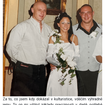
Za to, co jsem kdy dokázal v kulturistice, vděčím výhradně
jemu. To on mi vštípil základy preciznosti v dietě, potřebě