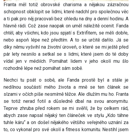
Franta měl totiž obrovské charisma a nějakou zázračnou
schopnost obklopit se lidmi, které nadchl pro společnou věc
a ti pak pro něj pracovali bez ohledu na dny a denní hodinu. A
hlavně rádi. Což zase naopak on uměl náležitě ocenit. Fanda
chtěl, aby všichni, kdo jsou spjatí s Extrifitem, se měli dobře,
nebo aspoň lépe než předtím. A to se určitě dařilo. Já se
díky němu vyšvihl na životní úroveň, o které se mi ještě před
pár lety nesnilo a setkal se s lidmi, které jsem do té doby
vídal jen v médiích. Pomáhat lidem v jeho okolí mu šlo
rozhodně lépe než pomáhat sám sobě.
Nechci tu psát o sobě, ale Fanda prostě byl a stále je
nedílnou součástí mého života a mně se ten článek se
slzami v očích píše nesmírně těžce. Ale dlužím mu ho. Franta
se totiž nerad fotil a důsledně dbal na svou anonymitu.
Teprve zhruba před rokem se mi svěřil, že by celkem rád,
abych zase napsal nějaký ten článeček ve stylu „Kdo táhne
tuhle káru“ a on došel nějakého většího veřejného uznání za
to, co vykonal pro své okolí a fitness komunitu. Nestihl jsem