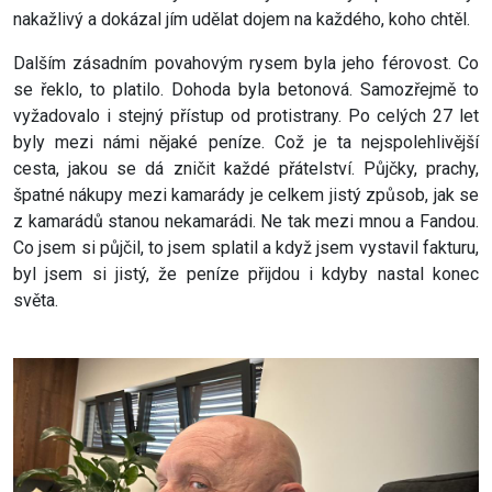
nakažlivý a dokázal jím udělat dojem na každého, koho chtěl.
Dalším zásadním povahovým rysem byla jeho férovost. Co
se řeklo, to platilo. Dohoda byla betonová. Samozřejmě to
vyžadovalo i stejný přístup od protistrany. Po celých 27 let
byly mezi námi nějaké peníze. Což je ta nejspolehlivější
cesta, jakou se dá zničit každé přátelství. Půjčky, prachy,
špatné nákupy mezi kamarády je celkem jistý způsob, jak se
z kamarádů stanou nekamarádi. Ne tak mezi mnou a Fandou.
Co jsem si půjčil, to jsem splatil a když jsem vystavil fakturu,
byl jsem si jistý, že peníze přijdou i kdyby nastal konec
světa.