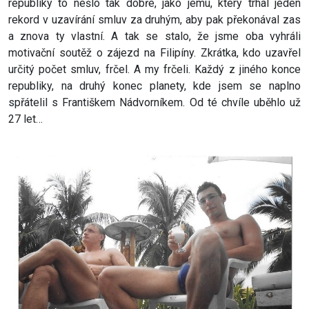
republiky to nešlo tak dobře, jako jemu, který trhal jeden
rekord v uzavírání smluv za druhým, aby pak překonával zas
a znova ty vlastní. A tak se stalo, že jsme oba vyhráli
motivační soutěž o zájezd na Filipíny. Zkrátka, kdo uzavřel
určitý počet smluv, frčel. A my frčeli. Každý z jiného konce
republiky, na druhý konec planety, kde jsem se naplno
spřátelil s Františkem Nádvorníkem. Od té chvíle uběhlo už
27 let…