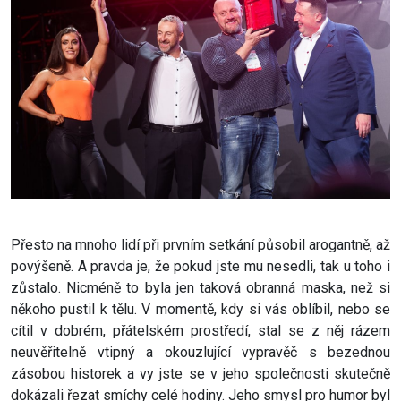
Přesto na mnoho lidí při prvním setkání působil arogantně, až
povýšeně. A pravda je, že pokud jste mu nesedli, tak u toho i
zůstalo. Nicméně to byla jen taková obranná maska, než si
někoho pustil k tělu. V momentě, kdy si vás oblíbil, nebo se
cítil v dobrém, přátelském prostředí, stal se z něj rázem
neuvěřitelně vtipný a okouzlující vypravěč s bezednou
zásobou historek a vy jste se v jeho společnosti skutečně
dokázali řezat smíchy celé hodiny. Jeho smysl pro humor byl