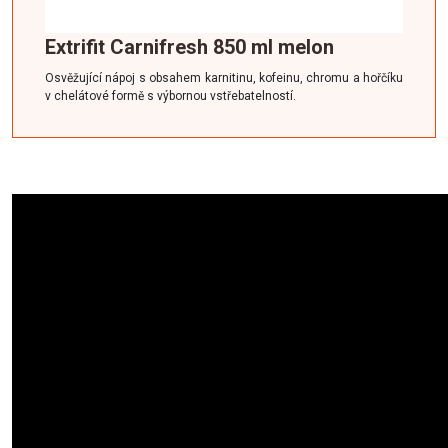
Extrifit Carnifresh 850 ml melon
Osvěžující nápoj s obsahem karnitinu, kofeinu, chromu a hořčíku
v chelátové formě s výbornou vstřebatelností.