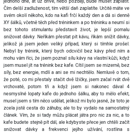
jednoho dne, ať už dříve, nebo později, bude muset zaplatit.
Čím delší zadluženost, tím větší daň zaplatíte. Určitě máte ve
svém okolí někoho, kdo na kafi frčí každý den a dá si denně
XY šálků, včetně těch před tréninkem a po tréninku a neumí si
bez tohoto stimulantu představit život, je lepší pomalu
snižovat dávky. Neříkám přestat pít kávu, říkám snížit dávky,
jelikož já jsem jeden veliký případ, který si tímhle prošel.
Nebyl by trénink, který bych odcvičil bez kávy před ním a
mohu vám říci, že jsem poznal sílu kávy na vlastní kůži, když
jsem musel jít na trénink bez kafe. Cítil jsem se mizerně, bez
síly, bez energie, mdlí a ani se mi nechtělo. Nemluvě o tom,
že poté, co mi přestaly stačit dvě lžičky, jsem začal rvát dvě
vrchovaté, potom tři a když jsem si nakonec dával 4
nesmyslné lopaty kafe do jednoho šálku, aby to mělo efekt,
musel jsem s tím něco udělat, jelikož mi bylo jasné, že toto je
zcela jistě cesta do záhuby, ale to by vydalo na samostatný
článek. Vím, že si tady můžu plácat játra pro nic za nic, a to
kafe budete stejně pít dál, ale kdybyste přece jen chtěli začít
snižovat dávky a frekvenci jejího užívání, rostlina s