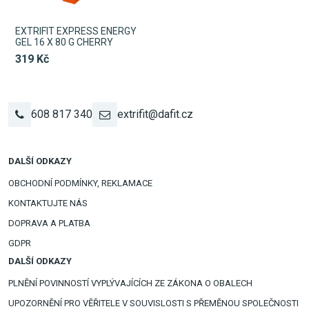
EXTRIFIT EXPRESS ENERGY
GEL 16 X 80 G CHERRY
319 Kč
608 817 340
extrifit@dafit.cz
DALŠÍ ODKAZY
OBCHODNÍ PODMÍNKY, REKLAMACE
KONTAKTUJTE NÁS
DOPRAVA A PLATBA
GDPR
DALŠÍ ODKAZY
PLNĚNÍ POVINNOSTÍ VYPLÝVAJÍCÍCH ZE ZÁKONA O OBALECH
UPOZORNĚNÍ PRO VĚŘITELE V SOUVISLOSTI S PŘEMĚNOU SPOLEČNOSTI