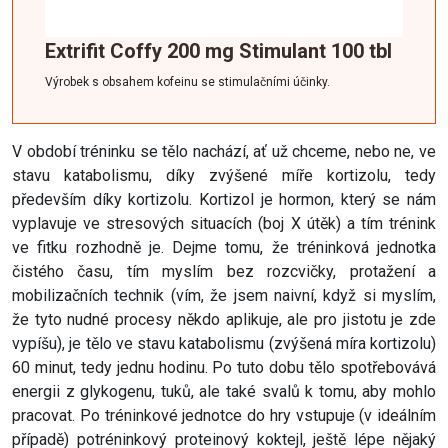
Extrifit Coffy 200 mg Stimulant 100 tbl
Výrobek s obsahem kofeinu se stimulačními účinky.
V období tréninku se tělo nachází, ať už chceme, nebo ne, ve
stavu katabolismu, díky zvýšené míře kortizolu, tedy
především díky kortizolu. Kortizol je hormon, který se nám
vyplavuje ve stresových situacích (boj X útěk) a tím trénink
ve fitku rozhodně je. Dejme tomu, že tréninková jednotka
čistého času, tím myslím bez rozcvičky, protažení a
mobilizačních technik (vím, že jsem naivní, když si myslím,
že tyto nudné procesy někdo aplikuje, ale pro jistotu je zde
vypíšu), je tělo ve stavu katabolismu (zvýšená míra kortizolu)
60 minut, tedy jednu hodinu. Po tuto dobu tělo spotřebovává
energii z glykogenu, tuků, ale také svalů k tomu, aby mohlo
pracovat. Po tréninkové jednotce do hry vstupuje (v ideálním
případě) potréninkový proteinový koktejl, ještě lépe nějaký