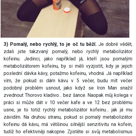
3) Pomalý, nebo rychlý, to je oč tu běží.
Je dobré vědět,
zdali jste takzvaný pomalý, nebo rychlý metabolizátor
kofeinu. Jedinci, jako například já, kteří jsou pomalým
metabolizátorem kofeinu, by si měli vyzjistit, kdy je jejich
poslední dávka kávy, potažmo kofeinu, vhodná. Já například
vím, že pokud si dám kávu v 5 večer, budu mít večer
podobný problém usnout, jako když se Iron Man snažil
zvednout Thorovo kladivo... bez šance. Naopak můj kolega v
práci si může dát v 10 večer kafe a ve 12 bez problému
usne, je to totiž rychlý metabolizátor kofeinu... jak já mu
závidím. Na druhou stranu, pokud si pomalý metabolizátor
kofeinu dá kávu, má většinou silnější senzitivitu na kofein,
tudíž ho efektivněji nakopne. Zjistěte si svůj metabolismus