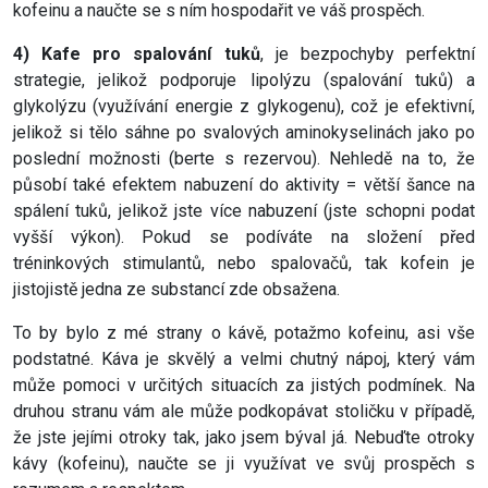
kofeinu a naučte se s ním hospodařit ve váš prospěch.
4) Kafe pro spalování tuků
, je bezpochyby perfektní
strategie, jelikož podporuje lipolýzu (spalování tuků) a
glykolýzu (využívání energie z glykogenu), což je efektivní,
jelikož si tělo sáhne po svalových aminokyselinách jako po
poslední možnosti (berte s rezervou). Nehledě na to, že
působí také efektem nabuzení do aktivity = větší šance na
spálení tuků, jelikož jste více nabuzení (jste schopni podat
vyšší výkon). Pokud se podíváte na složení před
tréninkových stimulantů, nebo spalovačů, tak kofein je
jistojistě jedna ze substancí zde obsažena.
To by bylo z mé strany o kávě, potažmo kofeinu, asi vše
podstatné. Káva je skvělý a velmi chutný nápoj, který vám
může pomoci v určitých situacích za jistých podmínek. Na
druhou stranu vám ale může podkopávat stoličku v případě,
že jste jejími otroky tak, jako jsem býval já. Nebuďte otroky
kávy (kofeinu), naučte se ji využívat ve svůj prospěch s