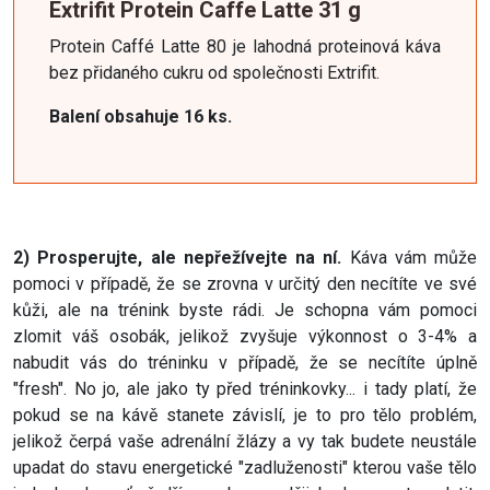
Extrifit Protein Caffe Latte 31 g
Protein Caffé Latte 80 je lahodná proteinová káva
bez přidaného cukru od společnosti Extrifit.
Balení obsahuje 16 ks.
2) Prosperujte, ale nepřežívejte na ní.
Káva vám může
pomoci v případě, že se zrovna v určitý den necítíte ve své
kůži, ale na trénink byste rádi. Je schopna vám pomoci
zlomit váš osobák, jelikož zvyšuje výkonnost o 3-4% a
nabudit vás do tréninku v případě, že se necítíte úplně
"fresh". No jo, ale jako ty před tréninkovky... i tady platí, že
pokud se na kávě stanete závislí, je to pro tělo problém,
jelikož čerpá vaše adrenální žlázy a vy tak budete neustále
upadat do stavu energetické "zadluženosti" kterou vaše tělo