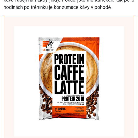
hodinách po tréninku je konzumace kávy v pohodě.