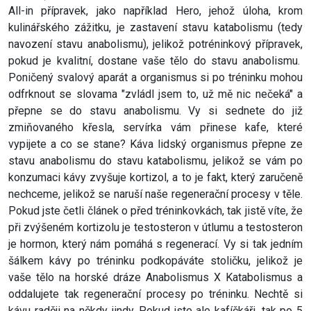
All-in přípravek, jako například Hero, jehož úloha, krom
kulinářského zážitku, je zastavení stavu katabolismu (tedy
navození stavu anabolismu), jelikož potréninkový přípravek,
pokud je kvalitní, dostane vaše tělo do stavu anabolismu.
Poničený svalový aparát a organismus si po tréninku mohou
odfrknout se slovama "zvládl jsem to, už mě nic nečeká" a
přepne se do stavu anabolismu. Vy si sednete do již
zmiňovaného křesla, servírka vám přinese kafe, které
vypijete a co se stane? Káva lidský organismus přepne ze
stavu anabolismu do stavu katabolismu, jelikož se vám po
konzumaci kávy zvyšuje kortizol, a to je fakt, který zaručeně
nechceme, jelikož se naruší naše regenerační procesy v těle.
Pokud jste četli článek o před tréninkovkách, tak jistě víte, že
při zvýšeném kortizolu je testosteron v útlumu a testosteron
je hormon, který nám pomáhá s regenerací. Vy si tak jedním
šálkem kávy po tréninku podkopáváte stoličku, jelikož je
vaše tělo na horské dráze Anabolismus X Katabolismus a
oddalujete tak regenerační procesy po tréninku. Nechtě si
kávu raději na někdy jindy. Pokud jste ale kafíčkáři, tak po 5