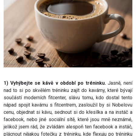
1) Vyhýbejte se kávě v období po tréninku.
Jasně, není
nad to si po skvělém tréninku zajít do kavárny, které bývají
součástí moderních fitcenter, slávu tomu, kdo dostal tento
nápad spojit kavárnu s fitcentrem, zasloužil by si Nobelovu
cenu, objednat si kávu, sednout si do křesílka a na instáč a
facebook, nebo jiné sociální sítě, které jsou mně neznámé,
jelikož jsem rád, že zvládám alespoň ten facebook a instáč,
plácnout nějakou fotečku z tréninku, kde flexuju po tréninku