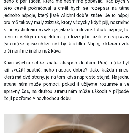
seno a pár facek, která mě nesmírně pobavila. Rád bych v
této cestě pokračoval a chtěl bych se rozepsat na téma
jednoho nápoje, který jistě všichni dobře znáte. Je to nápoj,
pro mě takový malý zázrak, který vždycky když piji, nesmírně
si ho vychutnám, avšak i já, jakožto milovník tohoto nápoje, ho
beru s velikým respektem, protože jeho užití v nesprávný
čas může spíše ublížit než být k užitku. Nápoj, o kterém zde
píši není nic jiného než káva.
Kávu všichni dobře znáte, alespoň doufám. Proč může být
její využití špatné, nebo naopak dobré? Jako každá mince,
která má dvě strany, je na tom káva naprosto stejně. Na jednu
stranu nám může pomoci, pokud ji užijeme rozumně a ve
správný čas, na druhou stranu nám může uškodit v případě,
že ji pozřeme v nevhodnou dobu.