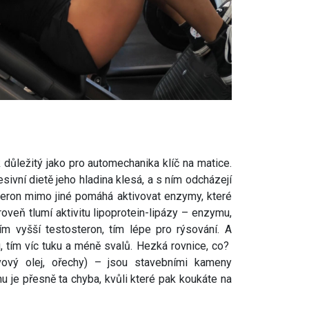
 důležitý jako pro automechanika klíč na matice.
esivní dietě jeho hladina klesá, a s ním odcházejí
teron mimo jiné pomáhá aktivovat enzymy, které
oveň tlumí aktivitu lipoprotein-lipázy – enzymu,
ím vyšší testosteron, tím lépe pro rýsování. A
u, tím víc tuku a méně svalů. Hezká rovnice, co?
vový olej, ořechy) – jsou stavebními kameny
 je přesně ta chyba, kvůli které pak koukáte na