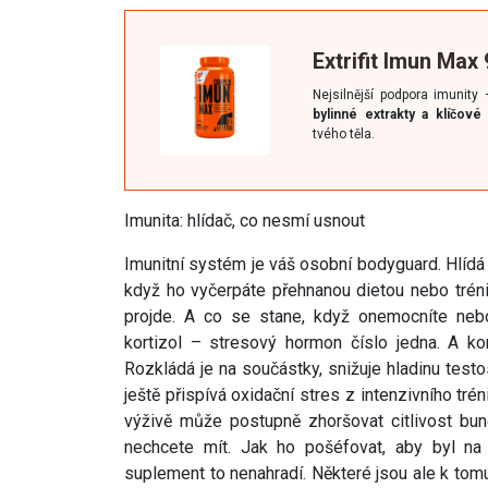
Extrifit Imun Max
Nejsilnější podpora imunity
bylinné extrakty a klíčové
tvého těla.
Imunita: hlídač, co nesmí usnout
Imunitní systém je váš osobní bodyguard. Hlídá v
když ho vyčerpáte přehnanou dietou nebo tré
projde. A co se stane, když onemocníte neb
kortizol – stresový hormon číslo jedna. A kor
Rozkládá je na součástky, snižuje hladinu test
ještě přispívá oxidační stres z intenzivního tré
výživě může postupně zhoršovat citlivost buně
nechcete mít. Jak ho pošéfovat, aby byl na
suplement to nenahradí. Některé jsou ale k tomu