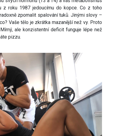
robu svých hormonů (T3 a T4) a váš metabolismus
u z roku 1987 jedoucímu do kopce. Co z toho
aradoxně zpomalit spalování tuků. Jinými slovy –
co? Vaše tělo je zkrátka mazanější než vy. Proto
 Mírný, ale konzistentní deficit funguje lépe než
áte pizzu.