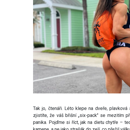
Tak jo, čtenáři. Léto klepe na dveře, plavkov
zjistíte, že váš břišní „six-pack" se mezitím 
panika. Pojďme si říct, jak na dietu chytře – t
kamene, a ne jako strašák do zelí, co přežil válku