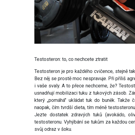
Testosteron: to, co nechcete ztratit
Testosteron je pro každého cvičence, stejně tak
Bez něj se prostě moc nespravuje. Při příliš agr
i vaše svaly. A to přece nechceme, že? Testos
usnadňují mobilizaci tuku z tukových zásob. Zár
který „pomáhá" ukládat tuk do buněk. Takže č
naopak, čím tvrdší dieta, tím méně testosteron
Jezte dostatek zdravých tuků (avokádo, oli
testosteronu. Vyhýbání se tukům za každou cenu
svůj odraz v šoku.