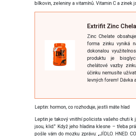
bílkovin, zeleniny a vitamínů. Vitamin C a zinek 
Extrifit Zinc Chel
Zinc Chelate obsahuj
forma zinku vyniká n
dokonalou využitelno
produktu je bisglyc
chelátové vazby zinku
účinku nemusíte užívat
levných forem! Dávka a
Leptin: hormon, co rozhoduje, jestli máte hlad
Leptin je takový vnitřní policista vašeho chuti k 
jsou, klid." Když jeho hladina klesne – třeba pr
pošle vám do mozku zprávu: „JÍDLO. HNED. CO