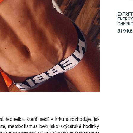
EXTRIF
ENERGY 
CHERR
319 Kč
á ředitelka, která sedí v krku a rozhoduje, jak
jíte, metabolismus běží jako švýcarské hodinky.