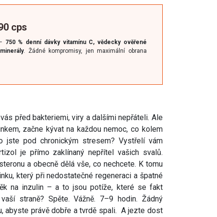
 90 cps
 –
750 % denní dávky vitamínu C, vědecky ověřené
 minerály
. Žádné kompromisy, jen maximální obrana
ás před bakteriemi, viry a dalšími nepřáteli. Ale
ninkem, začne kývat na každou nemoc, co kolem
o jste pod chronickým stresem? Vystřelí vám
tizol je přímo zaklínaný nepřítel vašich svalů.
osteronu a obecně dělá vše, co nechcete. K tomu
ninku, který při nedostatečné regeneraci a špatné
k na inzulin – a to jsou potíže, které se fakt
 vaší straně? Spěte. Vážně. 7–9 hodin. Žádný
, abyste právě dobře a tvrdě spali. A jezte dost