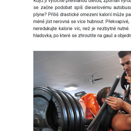
Když ji vytočíte přehnanou dietou, zpomalí vý
se začne podobat spíš dieselovému autobus
plyne? Příliš drastické omezení kalorií může p
méně jíst nerovná se více hubnout. Překvapivé, 
neredukujte kalorie víc, než je nezbytně nutné.
hladovka, po které se zhroutíte na gauč a objedn