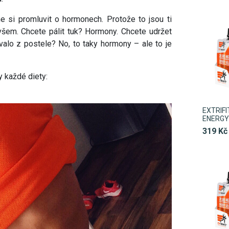
e si promluvit o hormonech. Protože to jsou ti
 všem. Chcete pálit tuk? Hormony. Chcete udržet
alo z postele? No, to taky hormony – ale to je
y každé diety:
EXTRIF
ENERGY 
319 Kč