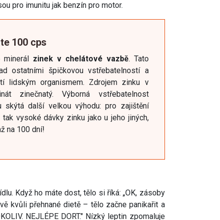
jsou pro imunitu jak benzín pro motor.
ate 100 cps
e minerál
zinek v chelátové vazbě
. Tato
ad ostatními špičkovou vstřebatelností a
stí lidským organismem. Zdrojem zinku v
inát zinečnatý. Výborná vstřebatelnost
 skýtá další velkou výhodu: pro zajištění
 tak vysoké dávky zinku jako u jeho jiných,
ž na 100 dní!
jídlu. Když ho máte dost, tělo si říká: „OK, zásoby
ávě kvůli přehnané dietě – tělo začne panikařit a
KOLIV. NEJLÉPE DORT." Nízký leptin zpomaluje