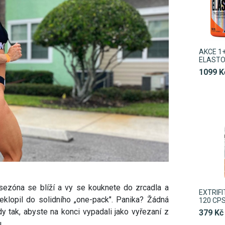
AKCE 1+
ELASTO
1099 K
á sezóna se blíží a vy se kouknete do zrcadla a
EXTRIFI
překlopil do solidního „one-pack". Panika? Žádná
120 CP
edy tak, abyste na konci vypadali jako vyřezaní z
379 Kč
.