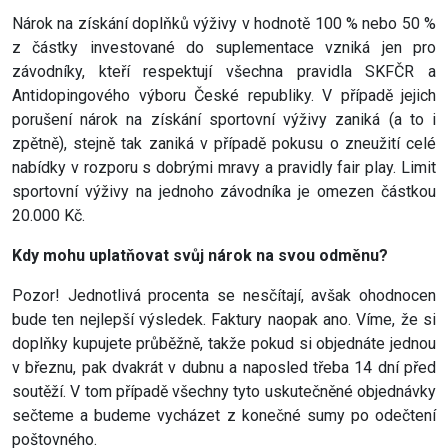
Nárok na získání doplňků výživy v hodnotě 100 % nebo 50 %
z částky investované do suplementace vzniká jen pro
závodníky, kteří respektují všechna pravidla SKFČR a
Antidopingového výboru České republiky. V případě jejich
porušení nárok na získání sportovní výživy zaniká (a to i
zpětně), stejně tak zaniká v případě pokusu o zneužití celé
nabídky v rozporu s dobrými mravy a pravidly fair play. Limit
sportovní výživy na jednoho závodníka je omezen částkou
20.000 Kč.
Kdy mohu uplatňovat svůj nárok na svou odměnu?
Pozor! Jednotlivá procenta se nesčítají, avšak ohodnocen
bude ten nejlepší výsledek. Faktury naopak ano. Víme, že si
doplňky kupujete průběžně, takže pokud si objednáte jednou
v březnu, pak dvakrát v dubnu a naposled třeba 14 dní před
soutěží. V tom případě všechny tyto uskutečněné objednávky
sečteme a budeme vycházet z konečné sumy po odečtení
poštovného.