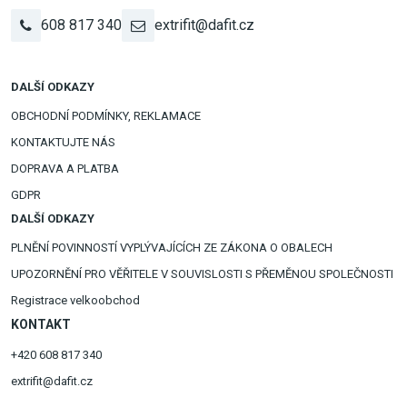
608 817 340
extrifit@dafit.cz
DALŠÍ ODKAZY
OBCHODNÍ PODMÍNKY, REKLAMACE
KONTAKTUJTE NÁS
DOPRAVA A PLATBA
GDPR
DALŠÍ ODKAZY
PLNĚNÍ POVINNOSTÍ VYPLÝVAJÍCÍCH ZE ZÁKONA O OBALECH
UPOZORNĚNÍ PRO VĚŘITELE V SOUVISLOSTI S PŘEMĚNOU SPOLEČNOSTI
Registrace velkoobchod
KONTAKT
+420 608 817 340
extrifit@dafit.cz