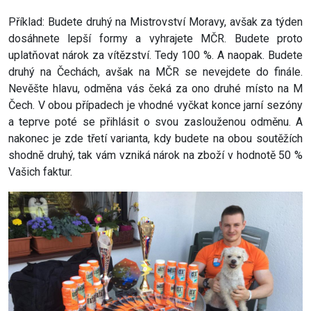
Příklad: Budete druhý na Mistrovství Moravy, avšak za týden
dosáhnete lepší formy a vyhrajete MČR. Budete proto
uplatňovat nárok za vítězství. Tedy 100 %. A naopak. Budete
druhý na Čechách, avšak na MČR se nevejdete do finále.
Nevěšte hlavu, odměna vás čeká za ono druhé místo na M
Čech. V obou případech je vhodné vyčkat konce jarní sezóny
a teprve poté se přihlásit o svou zaslouženou odměnu. A
nakonec je zde třetí varianta, kdy budete na obou soutěžích
shodně druhý, tak vám vzniká nárok na zboží v hodnotě 50 %
Vašich faktur.