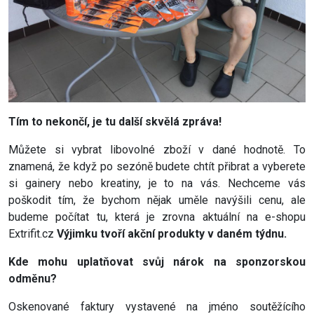
Tím to nekončí, je tu další skvělá zpráva!
Můžete si vybrat libovolné zboží v dané hodnotě. To
znamená, že když po sezóně budete chtít přibrat a vyberete
si gainery nebo kreatiny, je to na vás. Nechceme vás
poškodit tím, že bychom nějak uměle navýšili cenu, ale
budeme počítat tu, která je zrovna aktuální na e-shopu
Extrifit.cz
Výjimku tvoří akční produkty v daném týdnu.
Kde mohu uplatňovat svůj nárok na sponzorskou
odměnu?
Oskenované faktury vystavené na jméno soutěžícího