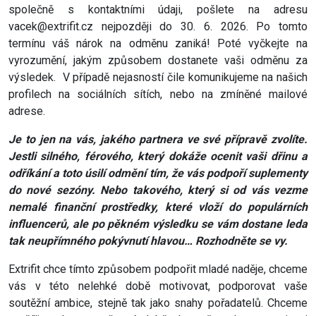
společně s kontaktními údaji, pošlete na adresu
vacek@extrifit.cz nejpozději do 30. 6. 2026. Po tomto
termínu váš nárok na odměnu zaniká! Poté vyčkejte na
vyrozumění, jakým způsobem dostanete vaši odměnu za
výsledek. V případě nejasností čile komunikujeme na našich
profilech na sociálních sítích, nebo na zmíněné mailové
adrese.
Je to jen na vás, jakého partnera ve své přípravě zvolíte.
Jestli silného, férového, který dokáže ocenit vaši dřinu a
odříkání a toto úsilí odmění tím, že vás podpoří suplementy
do nové sezóny. Nebo takového, který si od vás vezme
nemalé finanční prostředky, které vloží do populárních
influencerů, ale po pěkném výsledku se vám dostane leda
tak neupřímného pokývnutí hlavou… Rozhodněte se vy.
Extrifit chce tímto způsobem podpořit mladé naděje, chceme
vás v této nelehké době motivovat, podporovat vaše
soutěžní ambice, stejně tak jako snahy pořadatelů. Chceme