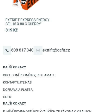
EXTRIFIT EXPRESS ENERGY
GEL 16 X 80 G CHERRY
319 Kč
608 817 340
extrifit@dafit.cz
DALŠÍ ODKAZY
OBCHODNÍ PODMÍNKY, REKLAMACE
KONTAKTUJTE NÁS
DOPRAVA A PLATBA
GDPR
DALŠÍ ODKAZY
PLNĚNÍ POVINNOSTÍ VYPLÝVAJÍCÍCH ZE ZÁKONA O OBALECH