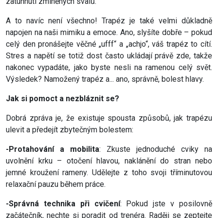
zatuhnutí zmíněných svalů.
A to navíc není všechno! Trapéz je také velmi důkladně
napojen na naši mimiku a emoce. Ano, slyšíte dobře – pokud
celý den pronášejte věčné „ufff“ a „achjo“, váš trapéz to cítí.
Stres a napětí se totiž dost často ukládají právě zde, takže
nakonec vypadáte, jako byste nesli na ramenou celý svět.
Výsledek? Namožený trapéz a... ano, správně, bolest hlavy.
Jak si pomoct a nezbláznit se?
Dobrá zpráva je, že existuje spousta způsobů, jak trapézu
ulevit a předejít zbytečným bolestem:
-Protahování a mobilita
: Zkuste jednoduché cviky na
uvolnění krku – otočení hlavou, naklánění do stran nebo
jemné kroužení rameny. Udělejte z toho svoji tříminutovou
relaxační pauzu během práce.
-Správná technika při cvičení
: Pokud jste v posilovně
začátečník, nechte si poradit od trenéra. Raději se zeptejte