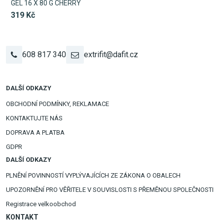
GEL 16 X 80 G CHERRY
319 Kč
608 817 340
extrifit@dafit.cz
DALŠÍ ODKAZY
OBCHODNÍ PODMÍNKY, REKLAMACE
KONTAKTUJTE NÁS
DOPRAVA A PLATBA
GDPR
DALŠÍ ODKAZY
PLNĚNÍ POVINNOSTÍ VYPLÝVAJÍCÍCH ZE ZÁKONA O OBALECH
UPOZORNĚNÍ PRO VĚŘITELE V SOUVISLOSTI S PŘEMĚNOU SPOLEČNOSTI
Registrace velkoobchod
KONTAKT