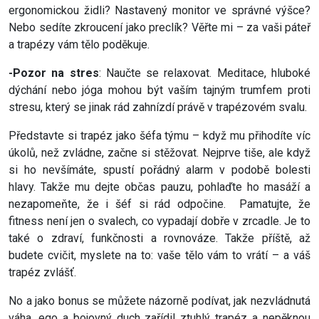
ergonomickou židli? Nastavený monitor ve správné výšce?
Nebo sedíte zkroucení jako preclík? Věřte mi – za vaši páteř
a trapézy vám tělo poděkuje.
-Pozor na stres
: Naučte se relaxovat. Meditace, hluboké
dýchání nebo jóga mohou být vaším tajným trumfem proti
stresu, který se jinak rád zahnízdí právě v trapézovém svalu.
Představte si trapéz jako šéfa týmu – když mu přihodíte víc
úkolů, než zvládne, začne si stěžovat. Nejprve tiše, ale když
si ho nevšímáte, spustí pořádný alarm v podobě bolesti
hlavy. Takže mu dejte občas pauzu, pohlaďte ho masáží a
nezapomeňte, že i šéf si rád odpočine. Pamatujte, že
fitness není jen o svalech, co vypadají dobře v zrcadle. Je to
také o zdraví, funkčnosti a rovnováze. Takže příště, až
budete cvičit, myslete na to: vaše tělo vám to vrátí – a váš
trapéz zvlášť.
No a jako bonus se můžete názorně podívat, jak nezvládnutá
váha, ego a bojovný duch zařídil ztuhlý trapéz a nepěknou