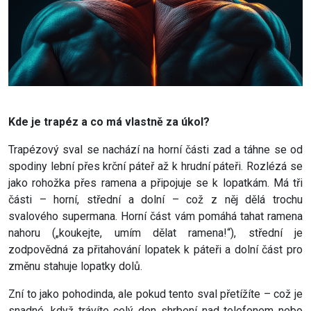
Kde je trapéz a co má vlastně za úkol?
Trapézový sval se nachází na horní části zad a táhne se od
spodiny lební přes krční páteř až k hrudní páteři. Rozlézá se
jako rohožka přes ramena a připojuje se k lopatkám. Má tři
části – horní, střední a dolní – což z něj dělá trochu
svalového supermana. Horní část vám pomáhá tahat ramena
nahoru („koukejte, umím dělat ramena!“), střední je
zodpovědná za přitahování lopatek k páteři a dolní část pro
změnu stahuje lopatky dolů.
Zní to jako pohodinda, ale pokud tento sval přetížíte – což je
snadné, když trávíte celý den shrbení nad telefonem nebo