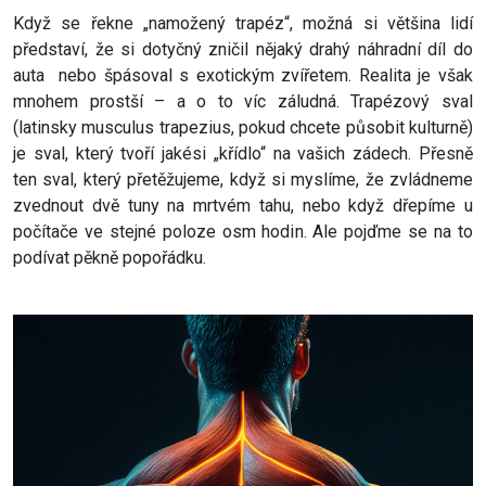
Když se řekne „namožený trapéz“, možná si většina lidí
představí, že si dotyčný zničil nějaký drahý náhradní díl do
auta nebo špásoval s exotickým zvířetem. Realita je však
mnohem prostší – a o to víc záludná. Trapézový sval
(latinsky musculus trapezius, pokud chcete působit kulturně)
je sval, který tvoří jakési „křídlo“ na vašich zádech. Přesně
ten sval, který přetěžujeme, když si myslíme, že zvládneme
zvednout dvě tuny na mrtvém tahu, nebo když dřepíme u
počítače ve stejné poloze osm hodin. Ale pojďme se na to
podívat pěkně popořádku.