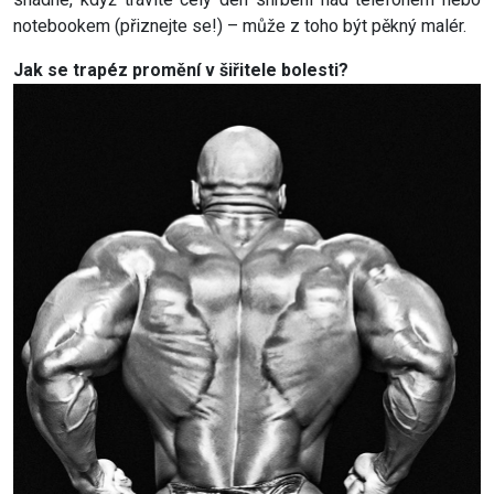
notebookem (přiznejte se!) – může z toho být pěkný malér.
Jak se trapéz promění v šiřitele bolesti?