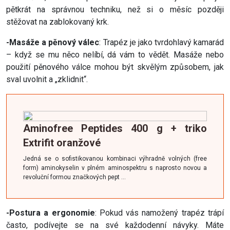
pětkrát na správnou techniku, než si o měsíc později
stěžovat na zablokovaný krk.
-Masáže a pěnový válec
: Trapéz je jako tvrdohlavý kamarád
– když se mu něco nelíbí, dá vám to vědět. Masáže nebo
použití pěnového válce mohou být skvělým způsobem, jak
sval uvolnit a „zklidnit“.
Aminofree Peptides 400 g + triko
Extrifit oranžové
Jedná se o sofistikovanou kombinaci výhradně volných (free
form) aminokyselin v plném aminospektru s naprosto novou a
revoluční formou značkových pept …
-Postura a ergonomie
: Pokud vás namožený trapéz trápí
často, podívejte se na své každodenní návyky. Máte