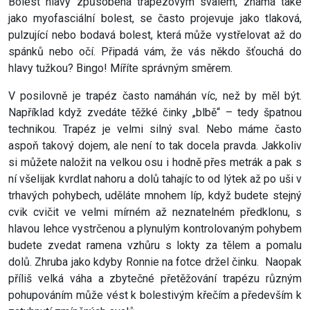
Bolest hlavy způsobená trapézovým svalem, známá také
jako myofasciální bolest, se často projevuje jako tlaková,
pulzující nebo bodavá bolest, která může vystřelovat až do
spánků nebo očí. Připadá vám, že vás někdo šťouchá do
hlavy tužkou? Bingo! Míříte správným směrem.
V posilovně je trapéz často namáhán víc, než by měl být.
Například když zvedáte těžké činky „blbě“ – tedy špatnou
technikou. Trapéz je velmi silný sval. Nebo máme často
aspoň takový dojem, ale není to tak docela pravda. Jakkoliv
si můžete naložit na velkou osu i hodně přes metrák a pak s
ní všelijak kvrdlat nahoru a dolů tahajíc to od lýtek až po uši v
trhavých pohybech, uděláte mnohem líp, když budete stejný
cvik cvičit ve velmi mírném až neznatelném předklonu, s
hlavou lehce vystrčenou a plynulým kontrolovaným pohybem
budete zvedat ramena vzhůru s lokty za tělem a pomalu
dolů. Zhruba jako kdyby Ronnie na fotce držel činku. Naopak
příliš velká váha a zbytečné přetěžování trapézu různým
pohupováním může vést k bolestivým křečím a především k