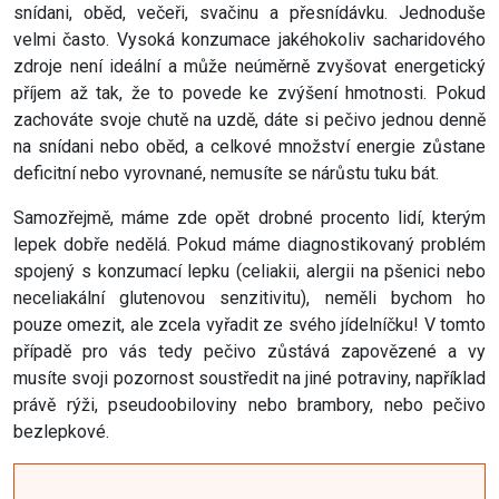
snídani, oběd, večeři, svačinu a přesnídávku. Jednoduše
velmi často. Vysoká konzumace jakéhokoliv sacharidového
zdroje není ideální a může neúměrně zvyšovat energetický
příjem až tak, že to povede ke zvýšení hmotnosti. Pokud
zachováte svoje chutě na uzdě, dáte si pečivo jednou denně
na snídani nebo oběd, a celkové množství energie zůstane
deficitní nebo vyrovnané, nemusíte se nárůstu tuku bát.
Samozřejmě, máme zde opět drobné procento lidí, kterým
lepek dobře nedělá. Pokud máme diagnostikovaný problém
spojený s konzumací lepku (celiakii, alergii na pšenici nebo
neceliakální glutenovou senzitivitu), neměli bychom ho
pouze omezit, ale zcela vyřadit ze svého jídelníčku! V tomto
případě pro vás tedy pečivo zůstává zapovězené a vy
musíte svoji pozornost soustředit na jiné potraviny, například
právě rýži, pseudoobiloviny nebo brambory, nebo pečivo
bezlepkové.