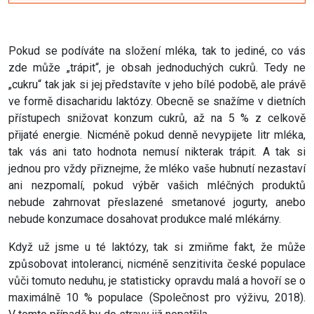
Pokud se podíváte na složení mléka, tak to jediné, co vás
zde může „trápit“, je obsah jednoduchých cukrů. Tedy ne
„cukru“ tak jak si jej představíte v jeho bílé podobě, ale právě
ve formě disacharidu laktózy. Obecně se snažíme v dietních
přístupech snižovat konzum cukrů, až na 5 % z celkově
přijaté energie. Nicméně pokud denně nevypijete litr mléka,
tak vás ani tato hodnota nemusí nikterak trápit. A tak si
jednou pro vždy přiznejme, že mléko vaše hubnutí nezastaví
ani nezpomalí, pokud výběr vašich mléčných produktů
nebude zahrnovat přeslazené smetanové jogurty, anebo
nebude konzumace dosahovat produkce malé mlékárny.
Když už jsme u té laktózy, tak si zmiňme fakt, že může
způsobovat intoleranci, nicméně senzitivita české populace
vůči tomuto neduhu, je statisticky opravdu malá a hovoří se o
maximálně 10 % populace (Společnost pro výživu, 2018).