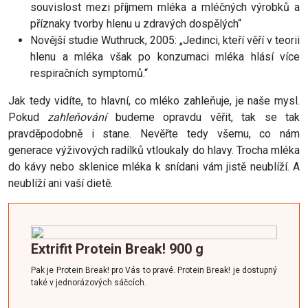
souvislost mezi příjmem mléka a mléčných výrobků a
příznaky tvorby hlenu u zdravých dospělých“
Novější studie Wuthruck, 2005: „Jedinci, kteří věří v teorii
hlenu a mléka však po konzumaci mléka hlásí více
respiračních symptomů.“
Jak tedy vidíte, to hlavní, co mléko zahleňuje, je naše mysl.
Pokud
zahleňování
budeme opravdu věřit, tak se tak
pravděpodobně i stane. Nevěřte tedy všemu, co nám
generace výživových radílků vtloukaly do hlavy. Trocha mléka
do kávy nebo sklenice mléka k snídani vám jistě neublíží. A
neublíží ani vaší dietě.
Extrifit Protein
Break
! 900 g
Pak je Protein
Break
! pro Vás to pravé. Protein
Break
! je dostupný
také v jednorázových sáčcích.