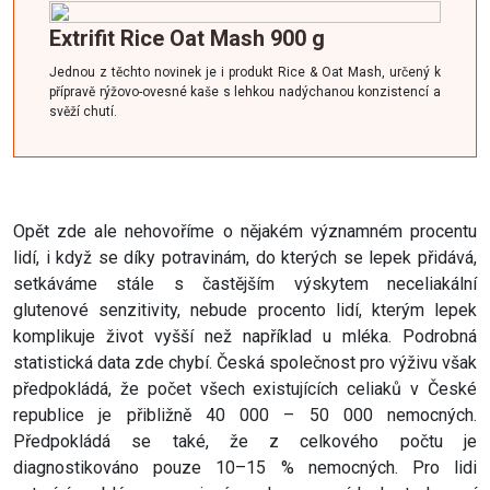
Extrifit
Rice
Oat Mash 900 g
Jednou z těchto novinek je i produkt
Rice
& Oat Mash, určený k
přípravě rýžovo-ovesné kaše s lehkou nadýchanou konzistencí a
svěží chutí.
Opět zde ale nehovoříme o nějakém významném procentu
lidí, i když se díky potravinám, do kterých se lepek přidává,
setkáváme stále s častějším výskytem neceliakální
glutenové senzitivity, nebude procento lidí, kterým lepek
komplikuje život vyšší než například u mléka. Podrobná
statistická data zde chybí. Česká společnost pro výživu však
předpokládá, že počet všech existujících celiaků v České
republice je přibližně 40 000 – 50 000 nemocných.
Předpokládá se také, že z celkového počtu je
diagnostikováno pouze 10–15 % nemocných. Pro lidi