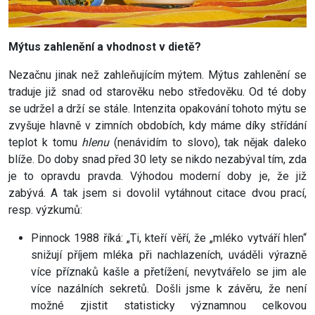
Mýtus zahlenění a vhodnost v dietě?
Nezačnu jinak než zahleňujícím mýtem. Mýtus zahlenění se
traduje již snad od starověku nebo středověku. Od té doby
se udržel a drží se stále. Intenzita opakování tohoto mýtu se
zvyšuje hlavně v zimních obdobích, kdy máme díky střídání
teplot k tomu
hlenu
(nenávidím to slovo), tak nějak daleko
blíže. Do doby snad před 30 lety se nikdo nezabýval tím, zda
je to opravdu pravda. Výhodou moderní doby je, že již
zabývá. A tak jsem si dovolil vytáhnout citace dvou prací,
resp. výzkumů:
Pinnock 1988 říká: „Ti, kteří věří, že „mléko vytváří hlen“
snižují příjem mléka při nachlazeních, uváděli výrazně
více příznaků kašle a přetížení, nevytvářelo se jim ale
více nazálních sekretů. Došli jsme k závěru, že není
možné zjistit statisticky významnou celkovou