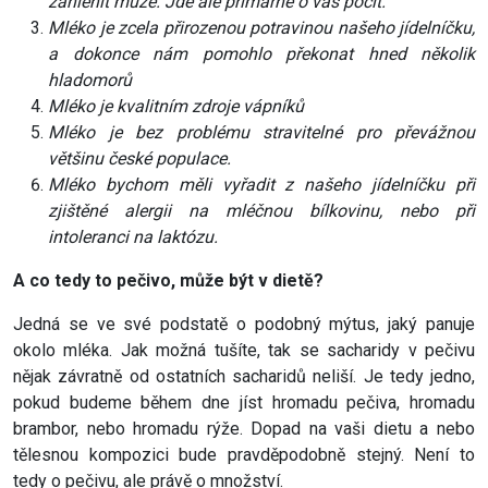
zahlenit může. Jde ale primárně o váš pocit.
Mléko je zcela přirozenou potravinou našeho jídelníčku,
a dokonce nám pomohlo překonat hned několik
hladomorů
Mléko je kvalitním zdroje vápníků
Mléko je bez problému stravitelné pro převážnou
většinu české populace.
Mléko bychom měli vyřadit z našeho jídelníčku při
zjištěné alergii na mléčnou bílkovinu, nebo při
intoleranci na laktózu.
A co tedy to pečivo, může být v dietě?
Jedná se ve své podstatě o podobný mýtus, jaký panuje
okolo mléka. Jak možná tušíte, tak se sacharidy v pečivu
nějak závratně od ostatních sacharidů neliší. Je tedy jedno,
pokud budeme během dne jíst hromadu pečiva, hromadu
brambor, nebo hromadu rýže. Dopad na vaši dietu a nebo
tělesnou kompozici bude pravděpodobně stejný. Není to
tedy o pečivu, ale právě o množství.