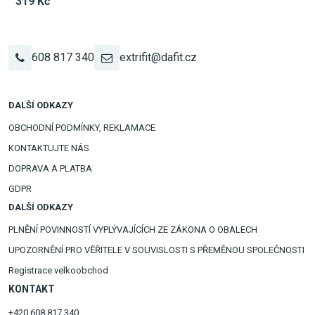
319 Kč
608 817 340
extrifit@dafit.cz
DALŠÍ ODKAZY
OBCHODNÍ PODMÍNKY, REKLAMACE
KONTAKTUJTE NÁS
DOPRAVA A PLATBA
GDPR
DALŠÍ ODKAZY
PLNĚNÍ POVINNOSTÍ VYPLÝVAJÍCÍCH ZE ZÁKONA O OBALECH
UPOZORNĚNÍ PRO VĚŘITELE V SOUVISLOSTI S PŘEMĚNOU SPOLEČNOSTI
Registrace velkoobchod
KONTAKT
+420 608 817 340