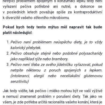
netrpící problémem spojeným s konzumací lepku tedy není
vyřazení pečiva potřebné ani nutné, a dokonce se
v posledních letech považuje spíše za kontraproduktivní
k diverzitě vašeho střevního mikrobiomu.
Pokud bych tedy tento mýtus měl napravit tak bude
platit následující:
Pečivo není problémem neúspěchu diety, je to vždy
kalorický přebytek.
Pečivo obsahuje stejné nebo podobné polysacharidy
jako například rýže nebo brambory.
Pečivo není třeba ze svého jídelníčku vyřazovat, pokud
netrpíte některou z poruch spojených s lepkem.
(intoleranci, alergii nebo neceliakální glutenovou
senzitivitu)
Jak tedy vidíte, tak pečivo i mléko mohou být ve vaší výživě
a nemusí znamenat problém v porušení diety. Tak jako ve
všem, je zde potřeba určitá racionalita vašeho konání, která je