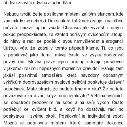
obdivu za vaši odvahu a odhodlání.
Nebudu tvrdit, že je posilovna místem zalitým sluncem, kde
vám nikdy nic nehrozí. Dokonalost totiž neexistuje a na blbce
můžete narazit úplně všude. Chci vás ale vyvést z omylu,
pokud předpokládáte, že vzhled horlivým cvičencům stoupl
do hlavy a rádi se podělí o svou namyšlenost a aroganci.
Ujišťuju vás, že zdání v tomto případě klame. Ti, co jsou
v posilovně jako doma, mívají často ve zvyku dodržovat
pevný řád. Možná právě jejich přístup udržuje posilovnu
v jakémsi režimu nepsaných morálních pravidel. Panuje tam
jakási posvátná atmosféra, která navzdory občasným
výkřikům doprovázejícím svalové selhání poskytuje duševní
odpočinek. Máte strach, že budete trnem v oku? Že budete
považováni za divné, když moc nemluvíte? Většina cvičících
se soustředí především na sebe a na svůj výkon. Často
potřebují ke cvičení klid, a když ho dostávají, rádi ho
poskytnou i svému okolí. Posilování je individuální sport.
Možná je posilovna místem, které samotáře dokonce