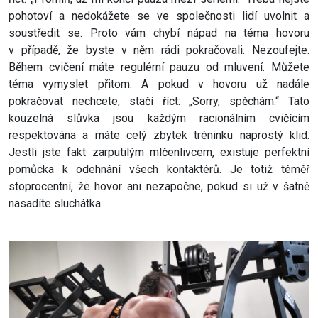
pohotoví a nedokážete se ve společnosti lidí uvolnit a
soustředit se. Proto vám chybí nápad na téma hovoru
v případě, že byste v něm rádi pokračovali. Nezoufejte.
Během cvičení máte regulérní pauzu od mluvení. Můžete
téma vymyslet přitom. A pokud v hovoru už nadále
pokračovat nechcete, stačí říct: „Sorry, spěchám.“ Tato
kouzelná slůvka jsou každým racionálním cvičícím
respektována a máte celý zbytek tréninku naprostý klid.
Jestli jste fakt zarputilým mlčenlivcem, existuje perfektní
pomůcka k odehnání všech kontaktérů. Je totiž téměř
stoprocentní, že hovor ani nezapočne, pokud si už v šatně
nasadíte sluchátka.