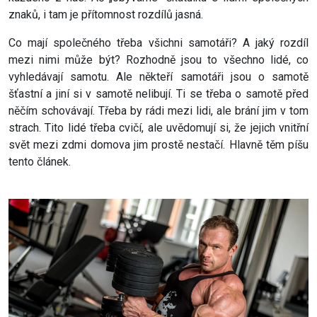
znaků, i tam je přítomnost rozdílů jasná.
Co mají společného třeba všichni samotáři? A jaký rozdíl
mezi nimi může být? Rozhodně jsou to všechno lidé, co
vyhledávají samotu. Ale někteří samotáři jsou o samotě
šťastní a jiní si v samotě nelibují. Ti se třeba o samotě před
něčím schovávají. Třeba by rádi mezi lidi, ale brání jim v tom
strach. Tito lidé třeba cvičí, ale uvědomují si, že jejich vnitřní
svět mezi zdmi domova jim prostě nestačí. Hlavně těm píšu
tento článek.