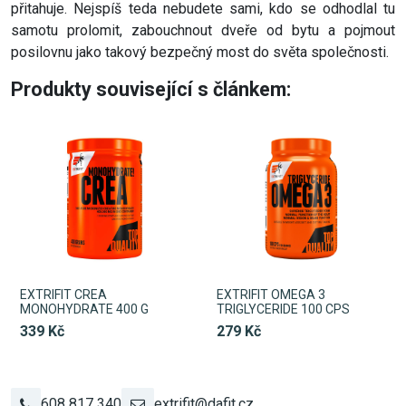
přitahuje. Nejspíš teda nebudete sami, kdo se odhodlal tu
samotu prolomit, zabouchnout dveře od bytu a pojmout
posilovnu jako takový bezpečný most do světa společnosti.
Produkty související s článkem:
EXTRIFIT CREA
EXTRIFIT OMEGA 3
MONOHYDRATE 400 G
TRIGLYCERIDE 100 CPS
339 Kč
279 Kč
608 817 340
extrifit@dafit.cz