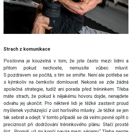
Strach z komunikace
Posilovna je kouzelná v tom, že jste často mezi lidmi a
přitom pokud nechcete, nemusíte vůbec mluvit.
S pozdravem se počítá, s tím se smiřte. Není ale potřeba se
s kýmkoliv na čemkoliv domlouvat. Nekoná se zde žádná
společná strategie, tudíž ani porada před tréninkem. Třeba
máte strach, že pokud k nějakému hovoru dojde, nenajdete
odvahu jej ukončit. Pro některé lidi je těžké zastavit proud
myšlenek vycházející z úst horlivého mluvky. Je těžké se jen
tak sebrat a odejít. V tomto případě se dá velmi pevně opřít o
preciznost při dodržování tréninkového plánu. Stačí prostě
říct: „Promiň, už mi končí pauza mezi sériemi.“ Třeba nejste