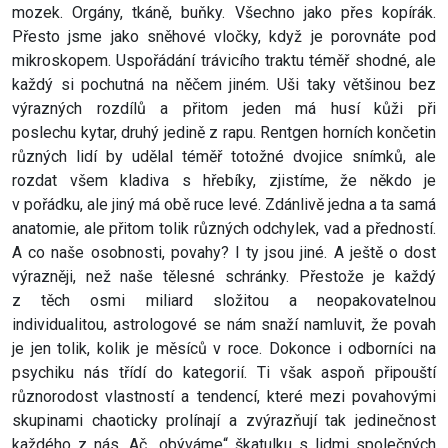
mozek. Orgány, tkáně, buňky. Všechno jako přes kopírák.
Přesto jsme jako sněhové vločky, když je porovnáte pod
mikroskopem. Uspořádání trávicího traktu téměř shodné, ale
každý si pochutná na něčem jiném. Uši taky většinou bez
výrazných rozdílů a přitom jeden má husí kůži při
poslechu kytar, druhý jedině z rapu. Rentgen horních končetin
různých lidí by udělal téměř totožné dvojice snímků, ale
rozdat všem kladiva s hřebíky, zjistíme, že někdo je
v pořádku, ale jiný má obě ruce levé. Zdánlivě jedna a ta samá
anatomie, ale přitom tolik různých odchylek, vad a předností.
A co naše osobnosti, povahy? I ty jsou jiné. A ještě o dost
výrazněji, než naše tělesné schránky. Přestože je každý
z těch osmi miliard složitou a neopakovatelnou
individualitou, astrologové se nám snaží namluvit, že povah
je jen tolik, kolik je měsíců v roce. Dokonce i odborníci na
psychiku nás třídí do kategorií. Ti však aspoň připouští
různorodost vlastností a tendencí, které mezi povahovými
skupinami chaoticky prolínají a zvýrazňují tak jedinečnost
každého z nás. Ač „obýváme“ škatulku s lidmi společných