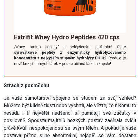
Extrifit Whey Hydro Peptides 420 cps
„Whey amino peptidy“ s vylepšeným složením! Čisté
syrovátkové peptidy z enzymaticky hydrolyzovaného
koncentrátu s nejvyšším stupněm hydrolýzy DH 32
. Produkt je
nově bez přídatných látek – pouze účinná látka a kapsle!
Strach z posměchu
Je vaše samotářství spojeno se studem za svůj vzhled?
Můžete být klidně tlustí nebo vychrtlí, ale vězte, že nikomu to
nevadí. I ti největší nadšenci si pamatují své začátky v
posilovně. Spousta majitelů hezkých postav začínala cvičit
právě kvůli nespokojenosti se svým tělem. A pokud je vaše
postava přímo silně abnormální, nejspíš se vám dostane