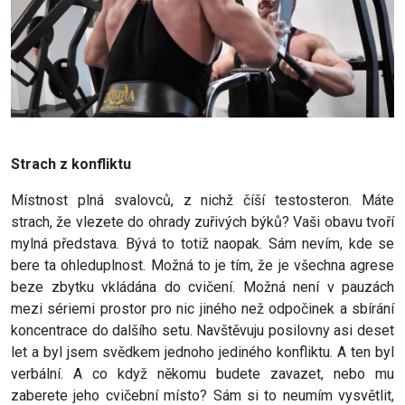
Strach z konfliktu
Místnost plná svalovců, z nichž číší testosteron. Máte
strach, že vlezete do ohrady zuřivých býků? Vaši obavu tvoří
mylná představa. Bývá to totiž naopak. Sám nevím, kde se
bere ta ohleduplnost. Možná to je tím, že je všechna agrese
beze zbytku vkládána do cvičení. Možná není v pauzách
mezi sériemi prostor pro nic jiného než odpočinek a sbírání
koncentrace do dalšího setu. Navštěvuju posilovny asi deset
let a byl jsem svědkem jednoho jediného konfliktu. A ten byl
verbální. A co když někomu budete zavazet, nebo mu
zaberete jeho cvičební místo? Sám si to neumím vysvětlit,