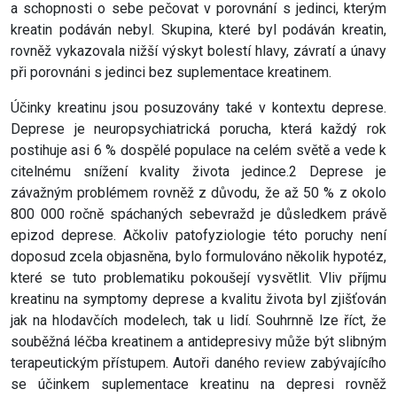
a schopnosti o sebe pečovat v porovnání s jedinci, kterým
kreatin podáván nebyl. Skupina, které byl podáván kreatin,
rovněž vykazovala nižší výskyt bolestí hlavy, závratí a únavy
při porovnáni s jedinci bez suplementace kreatinem.
Účinky kreatinu jsou posuzovány také v kontextu deprese.
Deprese je neuropsychiatrická porucha, která každý rok
postihuje asi 6 % dospělé populace na celém světě a vede k
citelnému snížení kvality života jedince.2 Deprese je
závažným problémem rovněž z důvodu, že až 50 % z okolo
800 000 ročně spáchaných sebevražd je důsledkem právě
epizod deprese. Ačkoliv patofyziologie této poruchy není
doposud zcela objasněna, bylo formulováno několik hypotéz,
které se tuto problematiku pokoušejí vysvětlit. Vliv příjmu
kreatinu na symptomy deprese a kvalitu života byl zjišťován
jak na hlodavčích modelech, tak u lidí. Souhrnně lze říct, že
souběžná léčba kreatinem a antidepresivy může být slibným
terapeutickým přístupem. Autoři daného review zabývajícího
se účinkem suplementace kreatinu na depresi rovněž