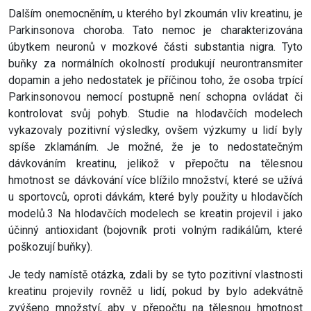
Dalším onemocněním, u kterého byl zkoumán vliv kreatinu, je
Parkinsonova choroba. Tato nemoc je charakterizována
úbytkem neuronů v mozkové části substantia nigra. Tyto
buňky za normálních okolností produkují neurontransmiter
dopamin a jeho nedostatek je příčinou toho, že osoba trpící
Parkinsonovou nemocí postupně není schopna ovládat či
kontrolovat svůj pohyb. Studie na hlodavčích modelech
vykazovaly pozitivní výsledky, ovšem výzkumy u lidí byly
spíše zklamáním. Je možné, že je to nedostatečným
dávkováním kreatinu, jelikož v přepočtu na tělesnou
hmotnost se dávkování více blížilo množství, které se užívá
u sportovců, oproti dávkám, které byly použity u hlodavčích
modelů.3 Na hlodavčích modelech se kreatin projevil i jako
účinný antioxidant (bojovník proti volným radikálům, které
poškozují buňky).
Je tedy namístě otázka, zdali by se tyto pozitivní vlastnosti
kreatinu projevily rovněž u lidí, pokud by bylo adekvátně
zvýšeno množství, aby v přepočtu na tělesnou hmotnost