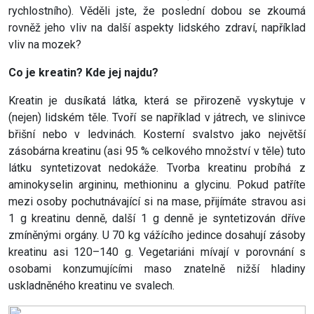
rychlostního). Věděli jste, že poslední dobou se zkoumá
rovněž jeho vliv na další aspekty lidského zdraví, například
vliv na mozek?
Co je kreatin? Kde jej najdu?
Kreatin je dusíkatá látka, která se přirozeně vyskytuje v
(nejen) lidském těle. Tvoří se například v játrech, ve slinivce
břišní nebo v ledvinách. Kosterní svalstvo jako největší
zásobárna kreatinu (asi 95 % celkového množství v těle) tuto
látku syntetizovat nedokáže. Tvorba kreatinu probíhá z
aminokyselin argininu, methioninu a glycinu. Pokud patříte
mezi osoby pochutnávající si na mase, přijímáte stravou asi
1 g kreatinu denně, další 1 g denně je syntetizován dříve
zmíněnými orgány. U 70 kg vážícího jedince dosahují zásoby
kreatinu asi 120–140 g. Vegetariáni mívají v porovnání s
osobami konzumujícími maso znatelně nižší hladiny
uskladněného kreatinu ve svalech.