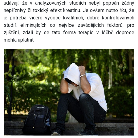
udávají, že v analyzovaných studiích nebyl popsán žádný
nepříznivý či toxický efekt kreatinu. Je ovšem nutno říct, že
je potřeba vícero vysoce kvalitních, dobře kontrolovaných
studií, eliminujících co nejvíce zavádějících faktorů, pro
zjištění, zdali by se tato forma terapie v léčbě deprese
mohla uplatnit.