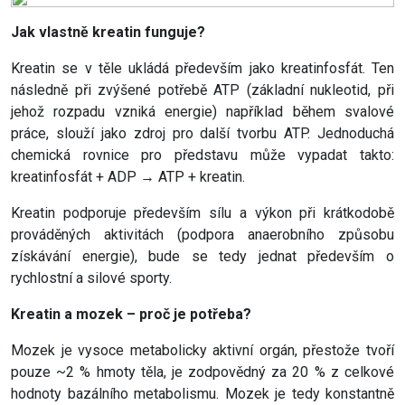
Jak vlastně kreatin funguje?
Kreatin se v těle ukládá především jako kreatinfosfát. Ten
následně při zvýšené potřebě ATP (základní nukleotid, při
jehož rozpadu vzniká energie) například během svalové
práce, slouží jako zdroj pro další tvorbu ATP. Jednoduchá
chemická rovnice pro představu může vypadat takto:
kreatinfosfát + ADP → ATP + kreatin.
Kreatin podporuje především sílu a výkon při krátkodobě
prováděných aktivitách (podpora anaerobního způsobu
získávání energie), bude se tedy jednat především o
rychlostní a silové sporty.
Kreatin a mozek – proč je potřeba?
Mozek je vysoce metabolicky aktivní orgán, přestože tvoří
pouze ~2 % hmoty těla, je zodpovědný za 20 % z celkové
hodnoty bazálního metabolismu. Mozek je tedy konstantně