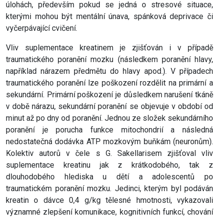
úlohách, především pokud se jedná o stresové situace,
kterými mohou být mentální únava, spánková deprivace či
vyčerpávající cvičení.
Vliv suplementace kreatinem je zjišťován i v případě
traumatického poranění mozku (následkem poranění hlavy,
například nárazem předmětu do hlavy apod.). V případech
traumatického poranění lze poškození rozdělit na primární a
sekundární. Primární poškození je důsledkem narušení tkáně
v době nárazu, sekundární poranění se objevuje v období od
minut až po dny od poranění. Jednou ze složek sekundárního
poranění je porucha funkce mitochondrií a následná
nedostatečná dodávka ATP mozkovým buňkám (neuronům).
Kolektiv autorů v čele s G. Sakellarisem zjišťoval vliv
suplementace kreatinu jak z krátkodobého, tak z
dlouhodobého hlediska u dětí a adolescentů po
traumatickém poranění mozku. Jedinci, kterým byl podáván
kreatin o dávce 0,4 g/kg tělesné hmotnosti, vykazovali
významné zlepšení komunikace, kognitivních funkcí, chování