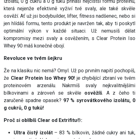
izolátu, 0 g cukrů a 0 g tuků přináší nejčistší formu proteinu,
která nejenže efektivně vyživí tvé svaly, ale také skvěle
osvěží. Ať už jsi bodybuilder, lifter, fitness nadšenec, nebo si
jen hlídáš formu, tento produkt je navržen tak, aby ti poskytl
optimální výkon v každé situaci. Už nemusíš dělat
kompromisy mezi svaly a osvěžením, s Clear Protein Iso
Whey 90 máš konečně obojí.
Revoluce ve tvém šejkru
Že na klasiku nic nemá? Omyl. Už po prvním napití pochopíš,
že
Clear Protein Iso Whey 90!
je chybějící zbraní ve tvém
proteinovém arzenálu. Nakrmíš svaly nejkvalitnějšími
bílkovinami a zároveň se skvěle
osvěžíš
. A z čeho ti
zaručeně spadne opasek?
97 % syrovátkového izolátu, 0
g cukrů, 0 g tuků!
Proč si oblíbíš Clear od Extrifitu®:
Ultra čistý izolát
– 83 % bílkovin, žádné cukry ani tuk,