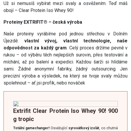
Už si nemusíš vybírat mezi svaly a osvěžením. Teď máš
obojí – Clear Protein Iso Whey 90!
Proteiny EXTRIFIT® – česká výroba
Naše proteiny vyrábíme pod jednou střechou v Dolním
Újezdě:
vlastní vývoj, vlastní technologie, naše
odpovědnost za každý gram
. Celý proces držíme pevně v
rukou – od výběru těch nejlepších surovin, přes testování a
míchání, až po balení a expedici. Každou šarži si hlídáme
sami. Žádné anonymní fabriky, žádný outsourcing. Jen
precizní výroba a výsledek, na který se tvoje svaly můžou
spolehnout – ať jsi profík, nebo nováček
Extrifit Clear Protein Iso Whey 90! 900
g tropic
Totální gamechanger!
Osvěžující
syrovátkový izolát
, co chutná