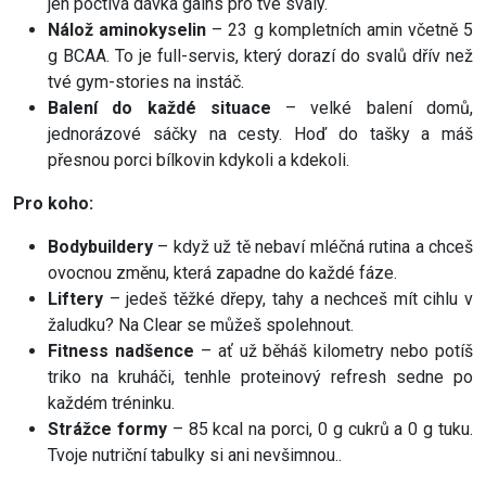
jen poctivá dávka gains pro tvé svaly.
Nálož aminokyselin
– 23 g kompletních amin včetně 5
g BCAA. To je full-servis, který dorazí do svalů dřív než
tvé gym-stories na instáč.
Balení do každé situace
– velké balení domů,
jednorázové sáčky na cesty. Hoď do tašky a máš
přesnou porci bílkovin kdykoli a kdekoli.
Pro koho:
Bodybuildery
– když už tě nebaví mléčná rutina a chceš
ovocnou změnu, která zapadne do každé fáze.
Liftery
– jedeš těžké dřepy, tahy a nechceš mít cihlu v
žaludku? Na Clear se můžeš spolehnout.
Fitness nadšence
– ať už běháš kilometry nebo potíš
triko na kruháči, tenhle proteinový refresh sedne po
každém tréninku.
Strážce formy
– 85 kcal na porci, 0 g cukrů a 0 g tuku.
Tvoje nutriční tabulky si ani nevšimnou..