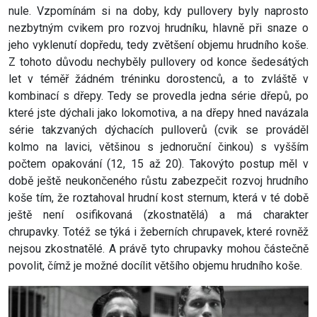
nule. Vzpomínám si na doby, kdy pullovery byly naprosto
nezbytným cvikem pro rozvoj hrudníku, hlavně při snaze o
jeho vyklenutí dopředu, tedy zvětšení objemu hrudního koše.
Z tohoto důvodu nechyběly pullovery od konce šedesátých
let v téměř žádném tréninku dorostenců, a to zvláště v
kombinací s dřepy. Tedy se provedla jedna série dřepů, po
které jste dýchali jako lokomotiva, a na dřepy hned navázala
série takzvaných dýchacích pulloverů (cvik se prováděl
kolmo na lavici, většinou s jednoruční činkou) s vyšším
počtem opakování (12, 15 až 20). Takovýto postup měl v
době ještě neukončeného růstu zabezpečit rozvoj hrudního
koše tím, že roztahoval hrudní kost sternum, která v té době
ještě není osifikovaná (zkostnatělá) a má charakter
chrupavky. Totéž se týká i žeberních chrupavek, které rovněž
nejsou zkostnatělé. A právě tyto chrupavky mohou částečně
povolit, čímž je možné docílit většího objemu hrudního koše.