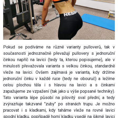
Pokud se podíváme na různé varianty pulloverů, tak v
současnosti jednoznačně převažují pullovery s jednoruční
činkou napříč na lavici (tedy ta, kterou popisujeme), ale v
minulosti převažovala varianta s velkou činkou, standardně
vleže na lavici. Ovšem zajímavá je varianta, kdy držíme
jednoruční činku v každé ruce (tedy ne obouruč) a ležíme
celou plochou těla i s hlavou na lavici a s činkami
zapažujeme ze vzpažení (tak jako u výše popsané techniky).
Tato varianta lépe působí na pilovitý sval přední, a tedy
zvýrazňuje takzvané "zuby" po stranách trupu. Je možno
pracovat i s kladkami, kdy taháme vleže na rovné lavici
spodní kladku, popřípadě horní kladku vsedě na šikmé lavici