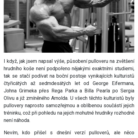
I když, jak jsem napsal výše, působení pulloveru na zvětšení
hrudního koše není podpořeno nějakými exaktními studiemi,
tak se stačí podívat na boční postoje vynikajících kulturistů
čtyřicátých až sedmdesátých let od George Eifermana,
Johna Grimeka přes Rega Parka a Billa Pearla po Sergia
Olivu a již zmíněného Arnolda. U všech těchto kulturistů byly
pullovery naprosto samozřejmou a oblíbenou součástí jejich
tréninku, což při pohledu na jejich mohutné hrudníky rozhodně
není náhoda.
Nevím, kdo přišel s dnešní verzí pulloverů, ale něco