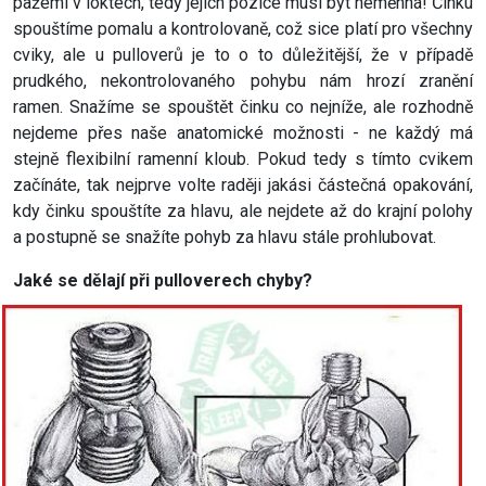
pažemi v loktech, tedy jejich pozice musí být neměnná! Činku
spouštíme pomalu a kontrolovaně, což sice platí pro všechny
cviky, ale u pulloverů je to o to důležitější, že v případě
prudkého, nekontrolovaného pohybu nám hrozí zranění
ramen. Snažíme se spouštět činku co nejníže, ale rozhodně
nejdeme přes naše anatomické možnosti - ne každý má
stejně flexibilní ramenní kloub. Pokud tedy s tímto cvikem
začínáte, tak nejprve volte raději jakási částečná opakování,
kdy činku spouštíte za hlavu, ale nejdete až do krajní polohy
a postupně se snažíte pohyb za hlavu stále prohlubovat.
Jaké se dělají při pulloverech chyby?