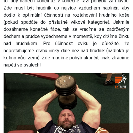
to, aby nádech končil až v konečné fázi pohybu za hlavou.
Zde musí být hrudník co nejvíce vzduchem naplněn, aby
došlo k optimální účinnosti na roztahování hrudního koše
(pokud spadáte do příslušné věkové kategorie). Jakmile
dosáhneme konečné fáze, tak se vracíme se zadrženým
dechem a prudce vydechneme v momentě, kdy držíme činku
nad hrudníkem. Pro účinnost cviku je důležité, že
nepřetahujeme dráhu činky dále než nad hrudník (nadloktí je
kolmo vůči zemi). Zde musíme pohyb ukončit, jinak ztrácíme
napětí ve svalech!