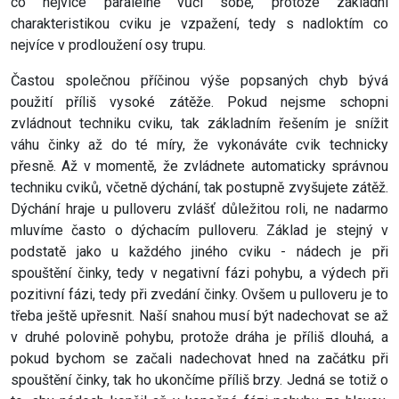
co nejvíce paralelně vůči sobě, protože základní
charakteristikou cviku je vzpažení, tedy s nadloktím co
nejvíce v prodloužení osy trupu.
Častou společnou příčinou výše popsaných chyb bývá
použití příliš vysoké zátěže. Pokud nejsme schopni
zvládnout techniku cviku, tak základním řešením je snížit
váhu činky až do té míry, že vykonáváte cvik technicky
přesně. Až v momentě, že zvládnete automaticky správnou
techniku cviků, včetně dýchání, tak postupně zvyšujete zátěž.
Dýchání hraje u pulloveru zvlášť důležitou roli, ne nadarmo
mluvíme často o dýchacím pulloveru. Základ je stejný v
podstatě jako u každého jiného cviku - nádech je při
spouštění činky, tedy v negativní fázi pohybu, a výdech při
pozitivní fázi, tedy při zvedání činky. Ovšem u pulloveru je to
třeba ještě upřesnit. Naší snahou musí být nadechovat se až
v druhé polovině pohybu, protože dráha je příliš dlouhá, a
pokud bychom se začali nadechovat hned na začátku při
spouštění činky, tak ho ukončíme příliš brzy. Jedná se totiž o