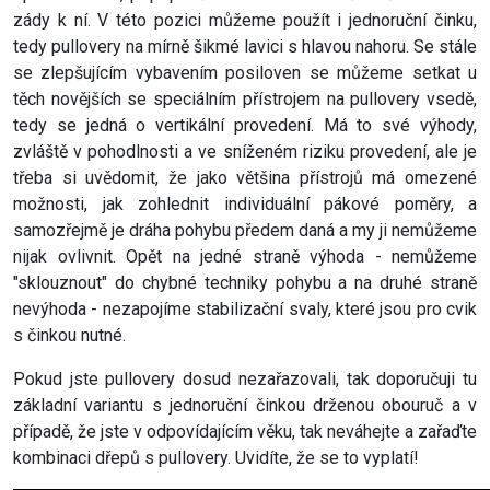
zády k ní. V této pozici můžeme použít i jednoruční činku,
tedy pullovery na mírně šikmé lavici s hlavou nahoru. Se stále
se zlepšujícím vybavením posiloven se můžeme setkat u
těch novějších se speciálním přístrojem na pullovery vsedě,
tedy se jedná o vertikální provedení. Má to své výhody,
zvláště v pohodlnosti a ve sníženém riziku provedení, ale je
třeba si uvědomit, že jako většina přístrojů má omezené
možnosti, jak zohlednit individuální pákové poměry, a
samozřejmě je dráha pohybu předem daná a my ji nemůžeme
nijak ovlivnit. Opět na jedné straně výhoda - nemůžeme
"sklouznout" do chybné techniky pohybu a na druhé straně
nevýhoda - nezapojíme stabilizační svaly, které jsou pro cvik
s činkou nutné.
Pokud jste pullovery dosud nezařazovali, tak doporučuji tu
základní variantu s jednoruční činkou drženou obouruč a v
případě, že jste v odpovídajícím věku, tak neváhejte a zařaďte
kombinaci dřepů s pullovery. Uvidíte, že se to vyplatí!