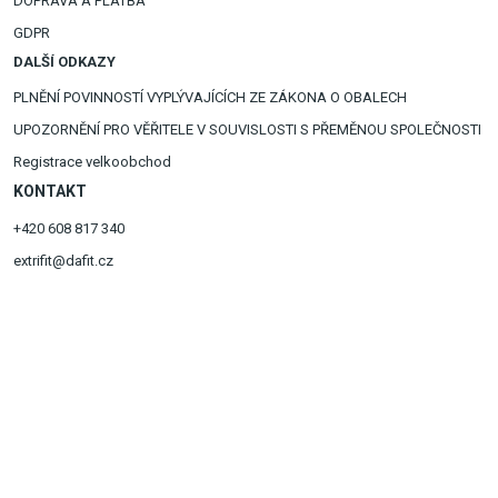
DOPRAVA A PLATBA
GDPR
DALŠÍ ODKAZY
PLNĚNÍ POVINNOSTÍ VYPLÝVAJÍCÍCH ZE ZÁKONA O OBALECH
UPOZORNĚNÍ PRO VĚŘITELE V SOUVISLOSTI S PŘEMĚNOU SPOLEČNOSTI
Registrace velkoobchod
KONTAKT
+420 608 817 340
extrifit@dafit.cz