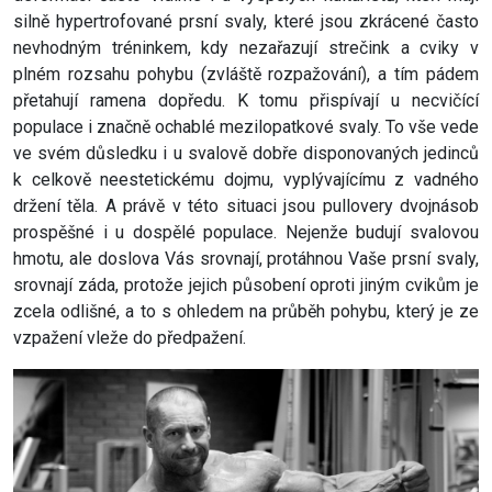
silně hypertrofované prsní svaly, které jsou zkrácené často
nevhodným tréninkem, kdy nezařazují strečink a cviky v
plném rozsahu pohybu (zvláště rozpažování), a tím pádem
přetahují ramena dopředu. K tomu přispívají u necvičící
populace i značně ochablé mezilopatkové svaly. To vše vede
ve svém důsledku i u svalově dobře disponovaných jedinců
k celkově neestetickému dojmu, vyplývajícímu z vadného
držení těla. A právě v této situaci jsou pullovery dvojnásob
prospěšné i u dospělé populace. Nejenže budují svalovou
hmotu, ale doslova Vás srovnají, protáhnou Vaše prsní svaly,
srovnají záda, protože jejich působení oproti jiným cvikům je
zcela odlišné, a to s ohledem na průběh pohybu, který je ze
vzpažení vleže do předpažení.