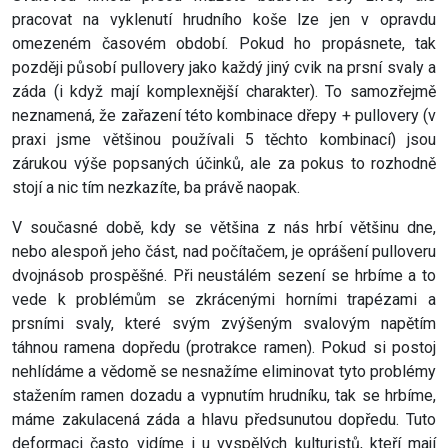
pracovat na vyklenutí hrudního koše lze jen v opravdu
omezeném časovém období. Pokud ho propásnete, tak
později působí pullovery jako každý jiný cvik na prsní svaly a
záda (i když mají komplexnější charakter). To samozřejmě
neznamená, že zařazení této kombinace dřepy + pullovery (v
praxi jsme většinou používali 5 těchto kombinací) jsou
zárukou výše popsaných účinků, ale za pokus to rozhodně
stojí a nic tím nezkazíte, ba právě naopak.
V současné době, kdy se většina z nás hrbí většinu dne,
nebo alespoň jeho část, nad počítačem, je oprášení pulloveru
dvojnásob prospěšné. Při neustálém sezení se hrbíme a to
vede k problémům se zkrácenými horními trapézami a
prsními svaly, které svým zvýšeným svalovým napětím
táhnou ramena dopředu (protrakce ramen). Pokud si postoj
nehlídáme a vědomě se nesnažíme eliminovat tyto problémy
stažením ramen dozadu a vypnutím hrudníku, tak se hrbíme,
máme zakulacená záda a hlavu předsunutou dopředu. Tuto
deformaci často vidíme i u vyspělých kulturistů, kteří mají