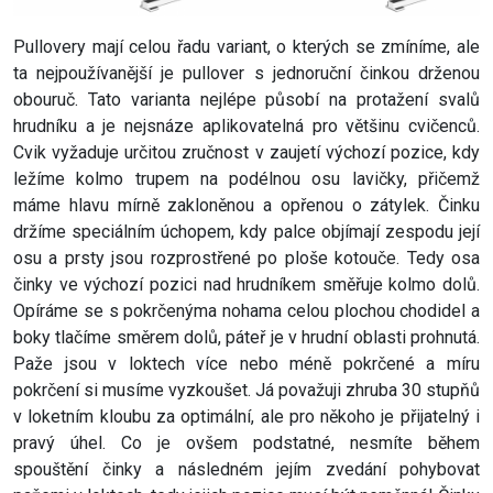
Pullovery mají celou řadu variant, o kterých se zmíníme, ale
ta nejpoužívanější je pullover s jednoruční činkou drženou
obouruč. Tato varianta nejlépe působí na protažení svalů
hrudníku a je nejsnáze aplikovatelná pro většinu cvičenců.
Cvik vyžaduje určitou zručnost v zaujetí výchozí pozice, kdy
ležíme kolmo trupem na podélnou osu lavičky, přičemž
máme hlavu mírně zakloněnou a opřenou o zátylek. Činku
držíme speciálním úchopem, kdy palce objímají zespodu její
osu a prsty jsou rozprostřené po ploše kotouče. Tedy osa
činky ve výchozí pozici nad hrudníkem směřuje kolmo dolů.
Opíráme se s pokrčenýma nohama celou plochou chodidel a
boky tlačíme směrem dolů, páteř je v hrudní oblasti prohnutá.
Paže jsou v loktech více nebo méně pokrčené a míru
pokrčení si musíme vyzkoušet. Já považuji zhruba 30 stupňů
v loketním kloubu za optimální, ale pro někoho je přijatelný i
pravý úhel. Co je ovšem podstatné, nesmíte během
spouštění činky a následném jejím zvedání pohybovat