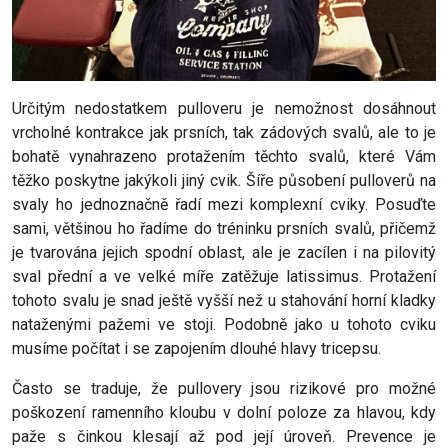
Určitým nedostatkem pulloveru je nemožnost dosáhnout
vrcholné kontrakce jak prsních, tak zádových svalů, ale to je
bohatě vynahrazeno protažením těchto svalů, které Vám
těžko poskytne jakýkoli jiný cvik. Šíře působení pulloverů na
svaly ho jednoznačně řadí mezi komplexní cviky. Posuďte
sami, většinou ho řadíme do tréninku prsních svalů, přičemž
je tvarována jejich spodní oblast, ale je zacílen i na pilovitý
sval přední a ve velké míře zatěžuje latissimus. Protažení
tohoto svalu je snad ještě vyšší než u stahování horní kladky
nataženými pažemi ve stoji. Podobně jako u tohoto cviku
musíme počítat i se zapojením dlouhé hlavy tricepsu.
Často se traduje, že pullovery jsou rizikové pro možné
poškození ramenního kloubu v dolní poloze za hlavou, kdy
paže s činkou klesají až pod její úroveň. Prevence je