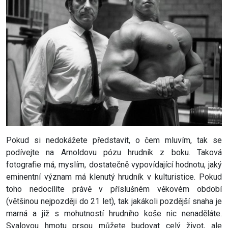
Pokud si nedokážete představit, o čem mluvím, tak se
podívejte na Arnoldovu pózu hrudník z boku. Taková
fotografie má, myslím, dostatečně vypovídající hodnotu, jaký
eminentní význam má klenutý hrudník v kulturistice. Pokud
toho nedocílíte právě v příslušném věkovém období
(většinou nejpozději do 21 let), tak jakákoli pozdější snaha je
marná a již s mohutností hrudního koše nic nenaděláte.
Svalovou hmotu prsou můžete budovat celý život, ale