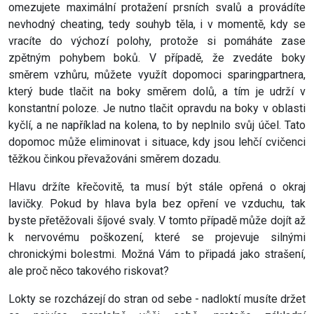
omezujete maximální protažení prsních svalů a provádíte
nevhodný cheating, tedy souhyb těla, i v momentě, kdy se
vracíte do výchozí polohy, protože si pomáháte zase
zpětným pohybem boků. V případě, že zvedáte boky
směrem vzhůru, můžete využít dopomoci sparingpartnera,
který bude tlačit na boky směrem dolů, a tím je udrží v
konstantní poloze. Je nutno tlačit opravdu na boky v oblasti
kyčlí, a ne například na kolena, to by neplnilo svůj účel. Tato
dopomoc může eliminovat i situace, kdy jsou lehčí cvičenci
těžkou činkou převažováni směrem dozadu.
Hlavu držíte křečovitě, ta musí být stále opřená o okraj
lavičky. Pokud by hlava byla bez opření ve vzduchu, tak
byste přetěžovali šíjové svaly. V tomto případě může dojít až
k nervovému poškození, které se projevuje silnými
chronickými bolestmi. Možná Vám to připadá jako strašení,
ale proč něco takového riskovat?
Lokty se rozcházejí do stran od sebe - nadloktí musíte držet