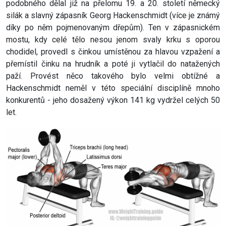
podobného dělal již na přelomu 19. a 20. století německý
silák a slavný zápasník Georg Hackenschmidt (více je známý
díky po něm pojmenovaným dřepům). Ten v zápasnickém
mostu, kdy celé tělo nesou jenom svaly krku s oporou
chodidel, provedl s činkou umístěnou za hlavou vzpažení a
přemístil činku na hrudník a poté ji vytlačil do natažených
paží. Provést něco takového bylo velmi obtížné a
Hackenschmidt neměl v této speciální disciplíně mnoho
konkurentů - jeho dosažený výkon 141 kg vydržel celých 50
let.