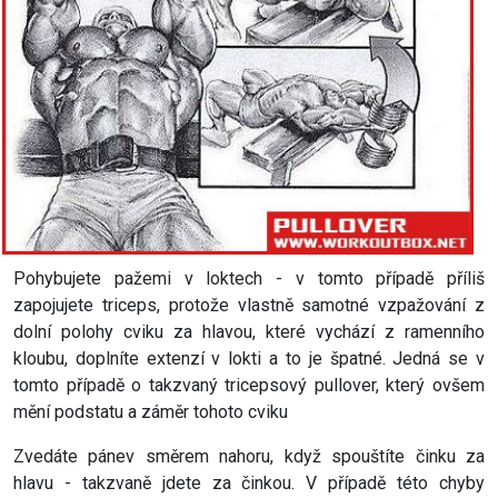
Pohybujete pažemi v loktech - v tomto případě příliš
zapojujete triceps, protože vlastně samotné vzpažování z
dolní polohy cviku za hlavou, které vychází z ramenního
kloubu, doplníte extenzí v lokti a to je špatné. Jedná se v
tomto případě o takzvaný tricepsový pullover, který ovšem
mění podstatu a záměr tohoto cviku
Zvedáte pánev směrem nahoru, když spouštíte činku za
hlavu - takzvaně jdete za činkou. V případě této chyby