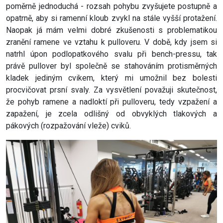
poměrně jednoduchá - rozsah pohybu zvyšujete postupně a
opatrně, aby si ramenní kloub zvykl na stále vyšší protažení.
Naopak já mám velmi dobré zkušenosti s problematikou
zranění ramene ve vztahu k pulloveru. V době, kdy jsem si
natrhl úpon podlopatkového svalu při bench-pressu, tak
právě pullover byl společně se stahováním protisměrných
kladek jediným cvikem, který mi umožnil bez bolesti
procvičovat prsní svaly. Za vysvětlení považuji skutečnost,
že pohyb ramene a nadloktí při pulloveru, tedy vzpažení a
zapažení, je zcela odlišný od obvyklých tlakových a
pákových (rozpažování vleže) cviků.