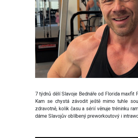
7 týdnů dělí Slavoje Bednáře od Florida maxfit
Kam se chystá závodit ještě mimo tuhle soutě
zdravotně, kolik času a sérií věnuje tréninku r
dáme Slavojův oblíbený preworkoutový i intraw