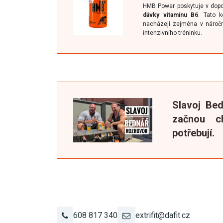
HMB Power poskytuje v dop
dávky vitamínu B6
. Tato k
nacházejí zejména v náročné
intenzivního tréninku.
Slavoj Bed
začnou ch
potřebují.
608 817 340
extrifit@dafit.cz