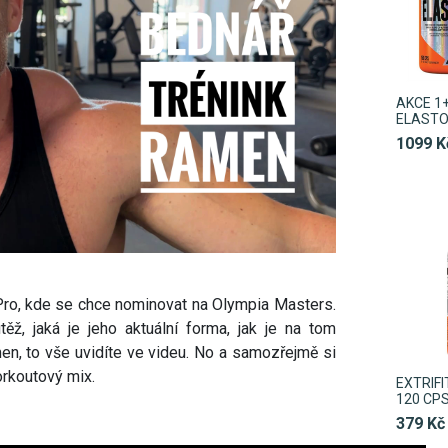
AKCE 1+
ELASTO
1099 K
 Pro, kde se chce nominovat na Olympia Masters.
ž, jaká je jeho aktuální forma, jak je na tom
amen, to vše uvidíte ve videu. No a samozřejmě si
orkoutový mix.
EXTRIFI
120 CP
379 Kč