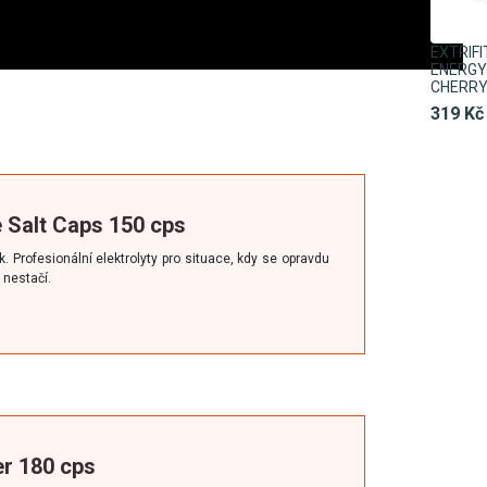
EXTRIF
ENERGY 
CHERR
319 Kč
te Salt Caps 150 cps
ík. Profesionální elektrolyty pro situace, kdy se opravdu
ě nestačí.
er 180 cps