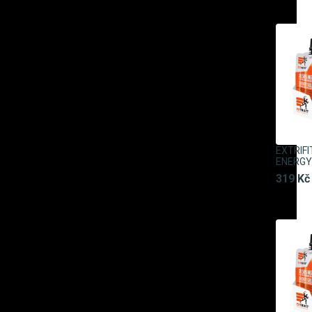
EXTRIF
ENERGY 
319 Kč