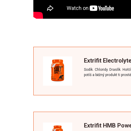
Extrifit Electroly
Sodík. Chloridy. Draslík. Hořč
potíš a běžný produkt ti prost
Extrifit HMB Pow