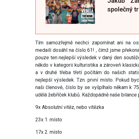
Jakub "Za
společný t
Tím samozřejmě nechci zapomínat ani na osta
medailí dosáhl na číslo 61! , čímž jsme překon
pouze ten nejlepší výsledek v daný den soutěže
někdo v kategorii kulturistika a zároveň klasická
a v druhé třeba třetí počítám do našich stat
nejlepší výsledek. Tzn. první místo. Pokud byc
naši členové, číslo by se vyšplhalo někam k 
udělá žebříček klubů. Každopádně naše bilance p
9x Absolutní vítěz, nebo vítězka
23x 1. místo
17x 2. místo