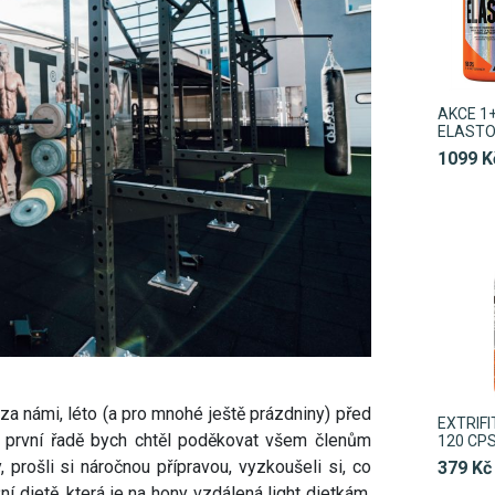
AKCE 1+
ELASTO
1099 K
 za námi, léto (a pro mnohé ještě prázdniny) před
EXTRIFI
 V první řadě bych chtěl poděkovat všem členům
120 CP
, prošli si náročnou přípravou, vyzkoušeli si, co
379 Kč
 dietě, která je na hony vzdálená light dietkám,