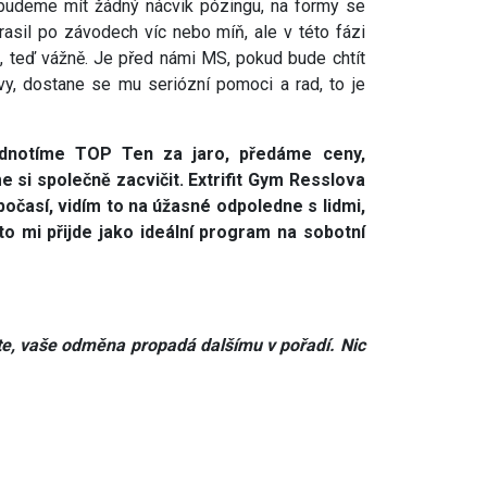
ebudeme mít žádný nácvik pózingu, na formy se
asil po závodech víc nebo míň, ale v této fázi
Ne, teď vážně. Je před námi MS, pokud bude chtít
vy, dostane se mu seriózní pomoci a rad, to je
hodnotíme TOP Ten za jaro, předáme ceny,
si společně zacvičit. Extrifit Gym Resslova
počasí, vidím to na úžasné odpoledne s lidmi,
 to mi přijde jako ideální program na sobotní
ete, vaše odměna propadá dalšímu v pořadí. Nic