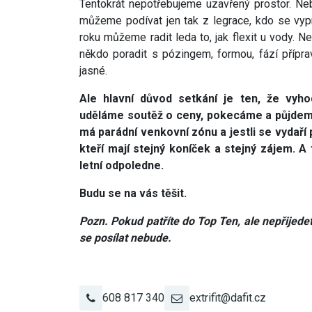
Tentokrát nepotřebujeme uzavřený prostor. N
můžeme podívat jen tak z legrace, kdo se vypr
roku můžeme radit leda to, jak flexit u vody. 
někdo poradit s pózingem, formou, fází přípra
jasné.
Ale hlavní důvod setkání je ten, že vy
uděláme soutěž o ceny, pokecáme a půjdeme 
má parádní venkovní zónu a jestli se vydaří 
kteří mají stejný koníček a stejný zájem. A
letní odpoledne.
Budu se na vás těšit.
Pozn. Pokud patříte do Top Ten, ale nepřijed
se posílat nebude.
608 817 340
extrifit@dafit.cz