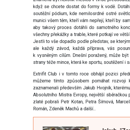
když se chcete dostat do formy k vodě. Dotáhl
soutěžní pódium, kde nemilosrdné ostré světl
munici všem těm, kteří vám nepřejí, kteří by sam
aby takový proces dotáhli do samotného konce
všechny překážky a trable, které potkají ve větší
Jestli to vše dopadlo podle představ, se kterým
ale každý závod, každá příprava, vás posu
k vysněným cílům. Dnešní poražený, může být z
strany téže mince, která ke sportu, soutěžení i 
Extrifit Club i v tomto roce obhájil pozici pře
můžeme tímto způsobem pomáhat rozvoji ku
zaznamenali především Jakub Hvojník, kterému
Absolutního Mistra Evropy, největší sběračkou 
zlaté pobrali Petr Kotan, Petra Šímová, Marc
Román, Zdeněk Machů a další...