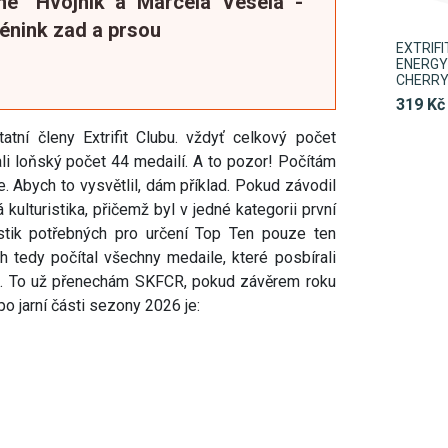
ne" Hvojník a Marcela Veselá -
rénink zad a prsou
EXTRIF
ENERGY 
CHERR
319 Kč
tní členy Extrifit Clubu. vždyť celkový počet
ali loňský počet 44 medailí. A to pozor! Počítám
. Abych to vysvětlil, dám příklad. Pokud závodil
 kulturistika, přičemž byl v jedné kategorii první
istik potřebných pro určení Top Ten pouze ten
h tedy počítal všechny medaile, které posbírali
75. To už přenechám SKFCR, pokud závěrem roku
o jarní části sezony 2026 je: