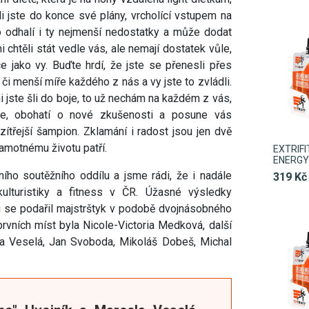
i jste do konce své plány, vrcholící vstupem na
o odhalí i ty nejmenší nedostatky a může dodat
i chtěli stát vedle vás, ale nemají dostatek vůle,
 jako vy. Buďte hrdí, že jste se přenesli přes
 či menší míře každého z nás a vy jste to zvládli.
i jste šli do boje, to už nechám na každém z vás,
ne, obohatí o nové zkušenosti a posune vás
ítřejší šampion. Zklamání i radost jsou jen dvě
samotnému životu patří.
EXTRIF
ENERGY 
dního soutěžního oddílu a jsme rádi, že i nadále
319 Kč
lturistiky a fitness v ČR. Úžasné výsledky
 se podařil majstrštyk v podobě dvojnásobného
prvních míst byla Nicole-Victoria Medková, další
ela Veselá, Jan Svoboda, Mikoláš Dobeš, Michal