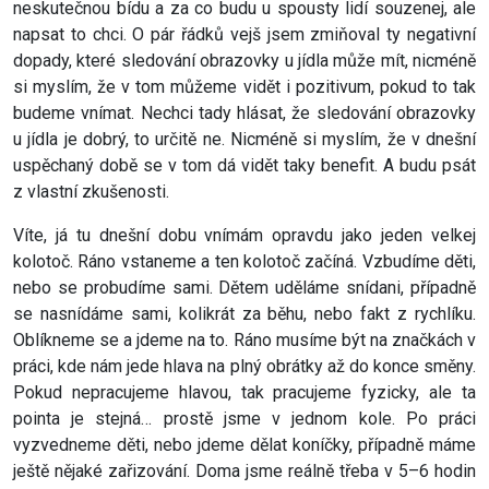
neskutečnou bídu a za co budu u spousty lidí souzenej, ale
napsat to chci. O pár řádků vejš jsem zmiňoval ty negativní
dopady, které sledování obrazovky u jídla může mít, nicméně
si myslím, že v tom můžeme vidět i pozitivum, pokud to tak
budeme vnímat. Nechci tady hlásat, že sledování obrazovky
u jídla je dobrý, to určitě ne. Nicméně si myslím, že v dnešní
uspěchaný době se v tom dá vidět taky benefit. A budu psát
z vlastní zkušenosti.
Víte, já tu dnešní dobu vnímám opravdu jako jeden velkej
kolotoč. Ráno vstaneme a ten kolotoč začíná. Vzbudíme děti,
nebo se probudíme sami. Dětem uděláme snídani, případně
se nasnídáme sami, kolikrát za běhu, nebo fakt z rychlíku.
Oblíkneme se a jdeme na to. Ráno musíme být na značkách v
práci, kde nám jede hlava na plný obrátky až do konce směny.
Pokud nepracujeme hlavou, tak pracujeme fyzicky, ale ta
pointa je stejná… prostě jsme v jednom kole. Po práci
vyzvedneme děti, nebo jdeme dělat koníčky, případně máme
ještě nějaké zařizování. Doma jsme reálně třeba v 5–6 hodin