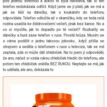
pod jednou střechou a ačkoli to byla návštěva, tak si ten
telefon nedokázala odříct. Když jsme se jí ptali, jak se má a
jak se těší na dárečky, tak s koukáním do telefonu
odpovídala. Telefon odložila až v okamžiku, kdy se teda celá
rodina usadila ke štědrovečerní večeři, jinak bez šance. No a
co si myslíte, jak to dopadlo po té večeři? Rozbalily se
dárečky a hurá zase telefon v ruce. Prostě hrůza. Musím se
s váma podělit o jednu takovou jobovku… když přišla se
strejcem a seděla s telefonem v ruce u televize, tak se mě
zeptala, zda si může dát chlebíček. Na to jsem jí odpověděl,
že ano, načež si vzala rukou chlebíček hledíc do telefonu, ale
potom ten chlebíček snědla BEZ RUKOU. Neptejte se mě, jak
to udělala, ale ano, dokázala to.