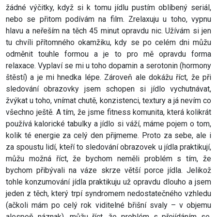
žádné výčitky, když si k tomu jídlu pustím oblíbený seriál,
nebo se přitom podívám na film. Zrelaxuju u toho, vypnu
hlavu a neřeším na těch 45 minut opravdu nic. Užívám si jen
tu chvíli přítomného okamžiku, kdy se po celém dni můžu
odměnit touhle formou a je to pro mě opravdu forma
relaxace. Vyplaví se mi u toho dopamin a serotonin (hormony
štěstí) a je mi hnedka lépe. Zároveň ale dokážu říct, že při
sledování obrazovky jsem schopen si jídlo vychutnávat,
žvýkat u toho, vnímat chutě, konzistenci, textury a já nevím co
všechno ještě. A tím, že jsme fitness komunita, která kolikrát
používá kalorické tabulky a jídlo si váží, máme pojem o tom,
kolik té energie za celý den přijmeme. Proto za sebe, ale i
za spoustu lidí, kteří to sledování obrazovek u jídla praktikují,
můžu možná říct, že bychom neměli problém s tím, že
bychom přibývali na váze skrze větší porce jídla. Jelikož
tohle konzumování jídla praktikuju už opravdu dlouho a jsem
jeden z těch, který trpí syndromem nedostatečného vzhledu
(ačkoli mám po celý rok viditelné břišní svaly – v objemu
alespoň náznak), můžu říct, že problém s přejídáním se,