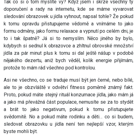
Tak co si o tom myslíte vy? Když jsem i skrze všechny ty
doporučení a rady na internetu, kde se máme vyvarovat
sledování obrazovek u jídla vyhnout, napsal tohle? Že pokud
k tomu opravdu přistupujeme vědomě a vnímáme to jako
formu odměny, jako formu relaxace a vypnutí po celém dni, je
to i tak špatně? Já si to nemyslím. Něco jiného by bylo,
kdybych si sednul k obrazovce a zhltnul obrovské množství
jídla za pár minut plus k tomu si dal ještě nášup v podobě
nějakého dezertu, aniž bych věděl, kolik energie přijímám,
protože to mám rád všechno pod kontrolou.
Asi ne všechno, co se traduje musí být jen černé, nebo bílé,
ale to je obzvláště v odvětví fitness poměrně známý fakt.
Proto, pokud máte stejný rituál konzumace jídla, jako mám já
a jako má převážná část populace, nemusíte se za to stydět
a brát to jako negativum, pokud k tomu přistupujete
svědomitě. No a pokud máte rodinku a děti… co si budem,
sledovat obrazovku u jídla není ten nejlepší vzor, kterým
byste mohli být.