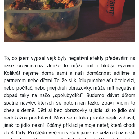
To, co jsem vypsal vejš byly negativní efekty především na
naše organismus. Jenže to může mít i hlubší význam.
Kolikrát nejsme doma sami a naši domácnost sdílíme s
partnerem, nebo dětmi. To, že si k jídlu pustíme ať už televizi,
nebo počítač, nebo jinej druh obrazovky, může mít negativní
dopad taky na naše „spolubydlící“. Budeme dávat dětem
špatné návyky, kterých se potom jen těžko zbaví. Vidím to
dnes a denně. Děti si bez obrazovky u jídla už to jídlo ani
nedokážou představit. Musí se u toho prostě nějak zabavit,
jinak to jídlo nesní. Zdárný příklad je moje neteř, která chodí
do 4. třídy. Při štědrovečerní večeři jsme se celá rodina sešli