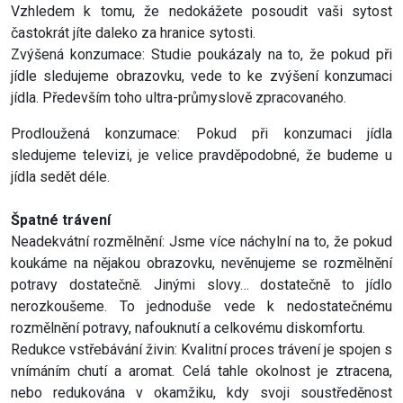
Vzhledem k tomu, že nedokážete posoudit vaši sytost
častokrát jíte daleko za hranice sytosti.
Zvýšená konzumace: Studie poukázaly na to, že pokud při
jídle sledujeme obrazovku, vede to ke zvýšení konzumaci
jídla. Především toho ultra-průmyslově zpracovaného.
Prodloužená konzumace: Pokud při konzumaci jídla
sledujeme televizi, je velice pravděpodobné, že budeme u
jídla sedět déle.
Špatné trávení
Neadekvátní rozmělnění: Jsme více náchylní na to, že pokud
koukáme na nějakou obrazovku, nevěnujeme se rozmělnění
potravy dostatečně. Jinými slovy… dostatečně to jídlo
nerozkoušeme. To jednoduše vede k nedostatečnému
rozmělnění potravy, nafouknutí a celkovému diskomfortu.
Redukce vstřebávání živin: Kvalitní proces trávení je spojen s
vnímáním chutí a aromat. Celá tahle okolnost je ztracena,
nebo redukována v okamžiku, kdy svoji soustředěnost