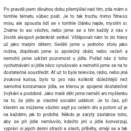
Po pravdě jsem dlouhou dobu přemýšlel nad tím, zda mám o
tomhle tématu vůbec psát. Je to tak trochu mimo fitness
mísu, ale spousta lidí se v tomhle článku najde, myslím si.
Známe to asi všichni, nebo jsme se s tím každý z nás v
životě alespoň jedenkrát setkal. Vštěpovali nám to do hlavy
už jako malým dětem. Seděli jsme u jednoho stolu jako
rodina, dopřávali jsme si společný oběd, nebo večeři a
nemohli jsme udržet pozornost u jídla. Pořád nás z toho
vychutnávání si jídla něco vyrušovalo a nemohli jsme se na to
dostatečně soustředit. Ať už to byla televize, rádio, nebo jiná
zvuková kulisa, bylo to pro nás kolikrát důležitější než
samotná konzumace jídla, se kterou je spojené dostatečné
žvýkání a podobně. Jako malé děti jsme neměli ani myšlenku
na to, že jídlo je vlastně sociální událost. Je to čas, při
kterém se můžeme všichni sejít po celém dni a potom už je
na každém, jak to probíhá. Někdo je zarytý zastánce toho,
aby se při jídle nemluvilo, kdežto jiní u jídla konverzují,
vypráví si jejich denní strasti a slasti, příběhy, smějí se a tak