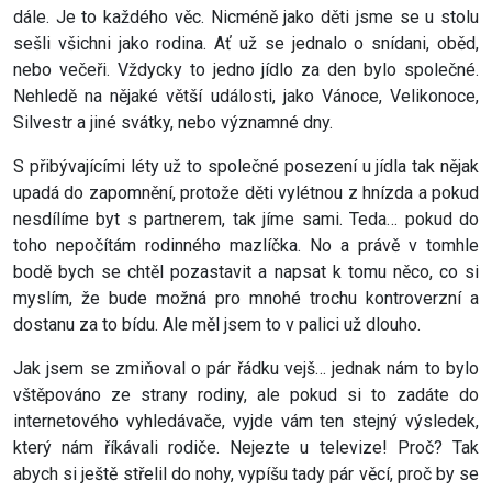
dále. Je to každého věc. Nicméně jako děti jsme se u stolu
sešli všichni jako rodina. Ať už se jednalo o snídani, oběd,
nebo večeři. Vždycky to jedno jídlo za den bylo společné.
Nehledě na nějaké větší události, jako Vánoce, Velikonoce,
Silvestr a jiné svátky, nebo významné dny.
S přibývajícími léty už to společné posezení u jídla tak nějak
upadá do zapomnění, protože děti vylétnou z hnízda a pokud
nesdílíme byt s partnerem, tak jíme sami. Teda… pokud do
toho nepočítám rodinného mazlíčka. No a právě v tomhle
bodě bych se chtěl pozastavit a napsat k tomu něco, co si
myslím, že bude možná pro mnohé trochu kontroverzní a
dostanu za to bídu. Ale měl jsem to v palici už dlouho.
Jak jsem se zmiňoval o pár řádku vejš… jednak nám to bylo
vštěpováno ze strany rodiny, ale pokud si to zadáte do
internetového vyhledávače, vyjde vám ten stejný výsledek,
který nám říkávali rodiče. Nejezte u televize! Proč? Tak
abych si ještě střelil do nohy, vypíšu tady pár věcí, proč by se