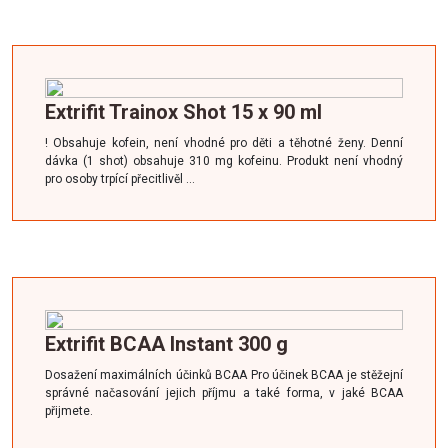
Extrifit Trainox Shot 15 x 90 ml
! Obsahuje kofein, není vhodné pro děti a těhotné ženy. Denní
dávka (1 shot) obsahuje 310 mg kofeinu. Produkt není vhodný
pro osoby trpící přecitlivěl …
Extrifit
BCAA
Instant 300 g
Dosažení maximálních účinků
BCAA
Pro účinek
BCAA
je stěžejní
správné načasování jejich příjmu a také forma, v jaké
BCAA
přijmete.