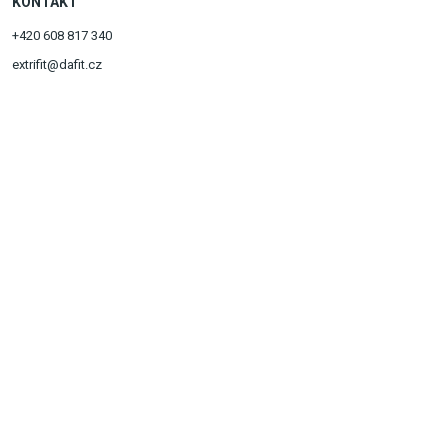
KONTAKT
+420 608 817 340
extrifit@dafit.cz