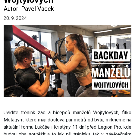
Autor: Pavel Vacek
20. 9. 2024
Uvidíte trénink zad a bicepsů manželů Wojtylových, fitko
Metagym, které mají doslova pár metrů od bytu, mrkneme na
aktuální formu Lukáše i Kristýny 11 dní před Legion Pro, kde
budou oba soutěžit a to jak při tréninku, tak v závěrečném