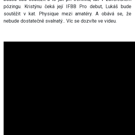
pózingu. Kristýnu čeká její IFBB Pro debut, Lukáš bude
soutěžit v kat. Physique mezi amatéry. A obává se, že
nebude dostatečně svalnatý... Víc se dozvíte ve videu.