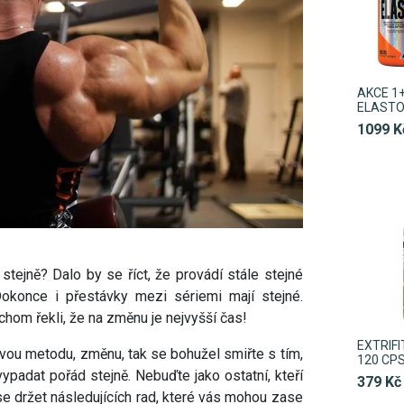
AKCE 1+
ELASTO
1099 K
 stejně? Dalo by se říct, že provádí stále stejné
Dokonce i přestávky mezi sériemi mají stejné.
hom řekli, že na změnu je nejvyšší čas!
EXTRIFI
ovou metodu, změnu, tak se bohužel smiřte s tím,
120 CP
padat pořád stejně. Nebuďte jako ostatní, kteří
379 Kč
 se držet následujících rad, které vás mohou zase