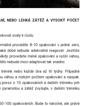
NÍ, NEBO LEHKÁ ZÁTĚŽ A VYSOKÝ POČET
šokovat svaly k růstu.
rmálně provádíte 8-10 opakování v jedné sérii,
jaké době nebude adekvátně reagovat. Jestliže
někdy provedete méně opakování a vyšší vahou,
 tělo nebude moci adaptovat tak snadno.
rénink nebo každé dva až tři týdny. Případně
kou váhou a nízkým počtem opakování a naopak.
g press o 10 opakováních a dalším tréninku jich
 pyramidou a zátěž zvyšujte, v dalším tréninku
 50-100 opakováních. Bude to náročné, ale právě