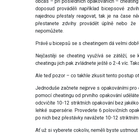
občas – při posledních opakováních – cheating z
doposud prováděli například bicepsové zdvih
najednou přestaly reagovat, tak je na čase n
přestanete zdvihy provádět úplně nebo že 
nepomůžete.
Právě u bicepsů se s cheatingem dá velmi dobř
Nejčastěji se cheating využívá se zátěží, se 
cheatingu jich pak zvládnete ještě o 2-4 víc. Ta
Ale teď pozor – co takhle zkusit tento postup ot
Jednoduše začnete nejprve s opakováními pro ch
pomocí cheatingu od prvního opakování uděláte 
odcvičíte 10-12 striktních opakování bez jakéko
lehké supersérie. Provedete 6 polovičních opa
po nich bez přestávky navážete 10-12 striktním
Ať už si vyberete cokoliv, neměli byste ustrnou