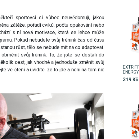
ěkteří sportovci si vůbec neuvědomují, jakou
ěna zátěže, pořadí cviků, počtu opakování nebo
ichází s ní nová motivace, která se lehce může
ogramu. Pokud nebudete svůj trénink čas od času
estanou růst, tělo se nebude mít na co adaptovat.
obměnit svůj trénink. To, že jste se dostali do
několik cest, jak vhodně a jednoduše změnit svůj
EXTRIF
te ve čtení a uvidíte, že to jde a není na tom nic
ENERGY 
319 Kč