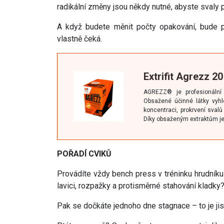
radikální změny jsou někdy nutné, abyste svaly p
A když budete měnit počty opakování, bude p
vlastně čeká.
Extrifit Agrezz 20
AGREZZ® je profesionální p
Obsažené účinné látky vyhled
koncentraci, prokrvení svalů 
Díky obsaženým extraktům je p
POŘADÍ CVIKŮ
Provádíte vždy bench press v tréninku hrudníku
lavici, rozpažky a protisměrné stahování kladky
Pak se dočkáte jednoho dne stagnace – to je jis