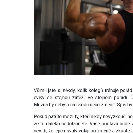
Všimli jste si někdy, kolik kolegů trénuje pořád
cviky se stejnou zátěží, ve stejném pořadí. 
Možná by nebylo na škodu něco změnit. Spíš byc
Pokud patříte mezi ty, kteří nikdy nevyzkouší n
že to daleko nedotáhnete. Vaše postava bude vy
nevidí, že jejich svaly volají po změně a zkuste