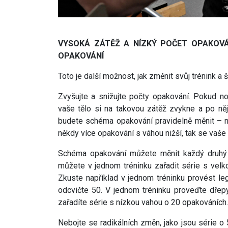
VYSOKÁ ZÁTĚŽ A NÍZKÝ POČET OPAKOVÁ
OPAKOVÁNÍ
Toto je další možnost, jak změnit svůj trénink a 
Zvyšujte a snižujte počty opakování. Pokud no
vaše tělo si na takovou zátěž zvykne a po ně
budete schéma opakování pravidelně měnit – 
někdy více opakování s váhou nižší, tak se vaše
Schéma opakování můžete měnit každý druhý t
můžete v jednom tréninku zařadit série s vel
Zkuste například v jednom tréninku provést le
odcvičte 50. V jednom tréninku proveďte dřepy
zařadíte série s nízkou vahou o 20 opakováních.
Nebojte se radikálních změn, jako jsou série o