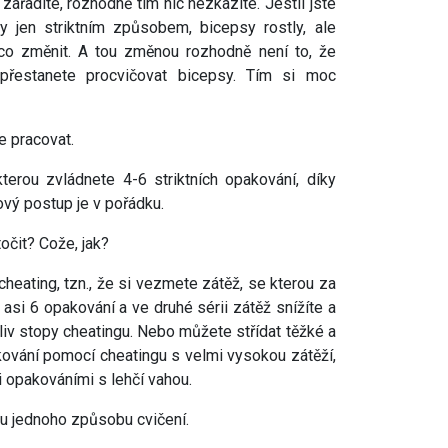
ařadíte, rozhodně tím nic nezkazíte. Jestli jste
y jen striktním způsobem, bicepsy rostly, ale
ěco změnit. A tou změnou rozhodně není to, že
přestanete procvičovat bicepsy. Tím si moc
e pracovat.
kterou zvládnete 4-6 striktních opakování, díky
kový postup je v pořádku.
očit? Cože, jak?
eating, tzn., že si vezmete zátěž, se kterou za
asi 6 opakování a ve druhé sérii zátěž snížíte a
liv stopy cheatingu. Nebo můžete střídat těžké a
kování pomocí cheatingu s velmi vysokou zátěží,
i opakováními s lehčí vahou.
t u jednoho způsobu cvičení.