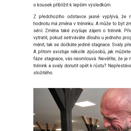
o kousek přiblížit k lepším výsledkům.
Z předchozího odstavce jasně vyplývá, že n
hodnotu má změna v tréninku. A může to být zm
sérií. Změna také zvyšuje zájem o trénink. Př
vytratit, pokud setrváváte dlouho u jednoho pr
měnit, tak se dočkáte jedině stagnace. Svaly př
A přitom existuje několik způsobů, jak můžete 
fáze stagnace, vás neomlouvá. Nevěříte, že je 
trénink a svaly donutit opět k růstu? Nepřestávej
složitého.