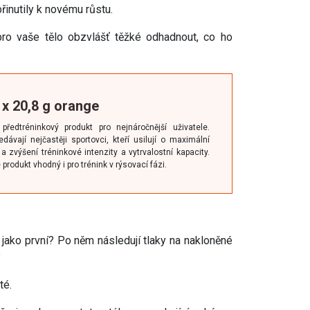
řinutily k novému růstu.
ro vaše tělo obzvlášť těžké odhadnout, co ho
 x 20,8 g orange
ředtréninkový produkt pro nejnáročnější uživatele.
ávají nejčastěji sportovci, kteří usilují o maximální
a zvýšení tréninkové intenzity a vytrvalostní kapacity.
rodukt vhodný i pro trénink v rýsovací fázi.
 jako první? Po něm následují tlaky na nakloněné
?
té.