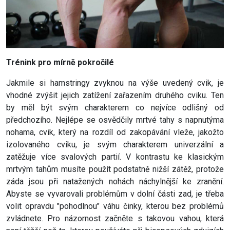
Trénink pro mírně pokročilé
Jakmile si hamstringy zvyknou na výše uvedený cvik, je
vhodné zvýšit jejich zatížení zařazením druhého cviku. Ten
by měl být svým charakterem co nejvíce odlišný od
předchozího. Nejlépe se osvědčily mrtvé tahy s napnutýma
nohama, cvik, který na rozdíl od zakopávání vleže, jakožto
izolovaného cviku, je svým charakterem univerzální a
zatěžuje více svalových partií. V kontrastu ke klasickým
mrtvým tahům musíte použít podstatně nižší zátěž, protože
záda jsou při natažených nohách náchylnější ke zranění.
Abyste se vyvarovali problémům v dolní části zad, je třeba
volit opravdu "pohodlnou" váhu činky, kterou bez problémů
zvládnete. Pro názornost začněte s takovou vahou, která