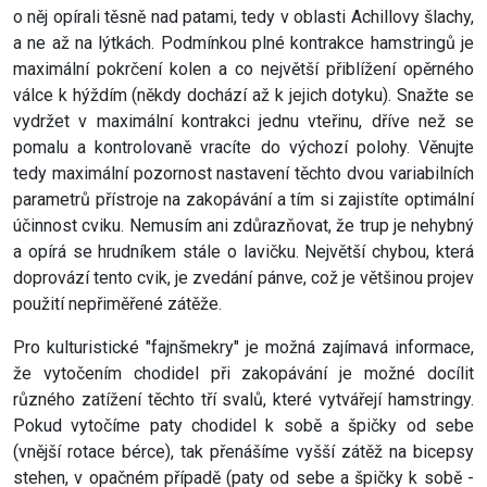
o něj opírali těsně nad patami, tedy v oblasti Achillovy šlachy,
a ne až na lýtkách. Podmínkou plné kontrakce hamstringů je
maximální pokrčení kolen a co největší přiblížení opěrného
válce k hýždím (někdy dochází až k jejich dotyku). Snažte se
vydržet v maximální kontrakci jednu vteřinu, dříve než se
pomalu a kontrolovaně vracíte do výchozí polohy. Věnujte
tedy maximální pozornost nastavení těchto dvou variabilních
parametrů přístroje na zakopávání a tím si zajistíte optimální
účinnost cviku. Nemusím ani zdůrazňovat, že trup je nehybný
a opírá se hrudníkem stále o lavičku. Největší chybou, která
doprovází tento cvik, je zvedání pánve, což je většinou projev
použití nepřiměřené zátěže.
Pro kulturistické "fajnšmekry" je možná zajímavá informace,
že vytočením chodidel při zakopávání je možné docílit
různého zatížení těchto tří svalů, které vytvářejí hamstringy.
Pokud vytočíme paty chodidel k sobě a špičky od sebe
(vnější rotace bérce), tak přenášíme vyšší zátěž na bicepsy
stehen, v opačném případě (paty od sebe a špičky k sobě -