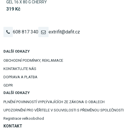
GEL 16 X 80 G CHERRY
319 Kč
608 817 340
extrifit@dafit.cz
DALŠÍ ODKAZY
OBCHODNÍ PODMÍNKY, REKLAMACE
KONTAKTUJTE NÁS
DOPRAVA A PLATBA
GDPR
DALŠÍ ODKAZY
PLNĚNÍ POVINNOSTÍ VYPLÝVAJÍCÍCH ZE ZÁKONA O OBALECH
UPOZORNĚNÍ PRO VĚŘITELE V SOUVISLOSTI S PŘEMĚNOU SPOLEČNOSTI
Registrace velkoobchod
KONTAKT