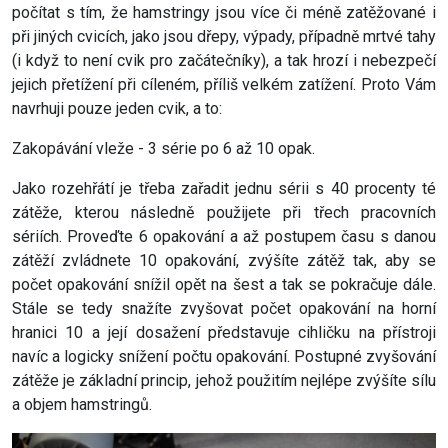
počítat s tím, že hamstringy jsou více či méně zatěžované i
při jiných cvicích, jako jsou dřepy, výpady, případně mrtvé tahy
(i když to není cvik pro začátečníky), a tak hrozí i nebezpečí
jejich přetížení při cíleném, příliš velkém zatížení. Proto Vám
navrhuji pouze jeden cvik, a to:
Zakopávání vleže - 3 série po 6 až 10 opak.
Jako rozehřátí je třeba zařadit jednu sérii s 40 procenty té
zátěže, kterou následně použijete při třech pracovních
sériích. Proveďte 6 opakování a až postupem času s danou
zátěží zvládnete 10 opakování, zvýšíte zátěž tak, aby se
počet opakování snížil opět na šest a tak se pokračuje dále.
Stále se tedy snažíte zvyšovat počet opakování na horní
hranici 10 a její dosažení představuje cihličku na přístroji
navíc a logicky snížení počtu opakování. Postupné zvyšování
zátěže je základní princip, jehož použitím nejlépe zvýšíte sílu
a objem hamstringů.