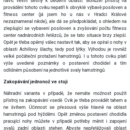
navíc velmi šetrný k bederní oblasti. Bohužel přístroj na
provádění tohoto cviku nepatří k obvyklé výbavě posiloven a
fitness center (já jsem ho u nás v Hradci Králové
nezaznamenal nikde), ale dá se předpokládat, s ohledem na
zlepšující se vybavení posiloven a zvyšování počtu fitness
center nadnárodních řetězců, že se tato situace brzy zlepší.
Opět je třeba opěrný válec nastavit tak, aby se opíral o nohy v
oblasti Achillovy šlachy, tedy pod lýtky. Výhodou je rovněž
velké počáteční protažení hamstringů. I u tohoto cviku platí
výše uvedené poznámky o postavení chodidel a tím
odlišném působení na jednotlivé svaly hamstringů.
Zakopávání jednonož ve stoji
Náhradní varianta v případě, že nemáte možnost použít
přístroj na zakopávání vsedě. Cvik je třeba provádět tahem a
ne švihem. Účinnost se přesouvá výše hlavně na oblast
hamstringů pod hýžděmi. Opět změnou postavení chodidla
pracující nohy můžete v případě potřeby měnit i zapojení
svalů zadní oblasti stehen. Abyste nepřetěžovali oblast