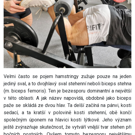
Velmi často se pojem hamstringy zužuje pouze na jeden
jediný sval, a to dvojhlavý sval stehenní neboli biceps stehna
(m. biceps femoris). Ten je bezesporu dominantní a největší
v této oblasti. A jak název napovídá, obdobně jako biceps
paže se skládá ze dvou hlav. Ta delší začíná na pánvi, kosti
sedací, a ta kratší v polovině kosti stehenní, obě končí
společným úponem na hlavici kosti lýtkové. Jeho význam
ještě zvýrazňuje skutečnost, že vytváří vnější tvar stehen při
bočních postojích. Ovšem tomuto bezesporu největšímu