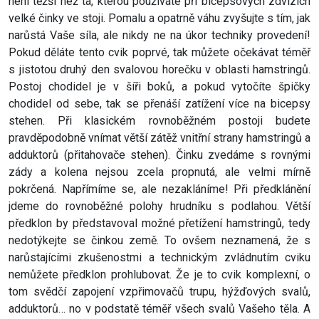
není těžší než ta, kterou používáte při bicepsových zdvizích
velké činky ve stoji. Pomalu a opatrně váhu zvyšujte s tím, jak
narůstá Vaše síla, ale nikdy ne na úkor techniky provedení!
Pokud děláte tento cvik poprvé, tak můžete očekávat téměř
s jistotou druhý den svalovou horečku v oblasti hamstringů.
Postoj chodidel je v šíři boků, a pokud vytočíte špičky
chodidel od sebe, tak se přenáší zatížení více na bicepsy
stehen. Při klasickém rovnoběžném postoji budete
pravděpodobně vnímat větší zátěž vnitřní strany hamstringů a
adduktorů (přitahovače stehen). Činku zvedáme s rovnými
zády a kolena nejsou zcela propnutá, ale velmi mírně
pokrčená. Napřímíme se, ale nezakláníme! Při předklánění
jdeme do rovnoběžné polohy hrudníku s podlahou. Větší
předklon by představoval možné přetížení hamstringů, tedy
nedotýkejte se činkou země. To ovšem neznamená, že s
narůstajícími zkušenostmi a technickým zvládnutím cviku
nemůžete předklon prohlubovat. Že je to cvik komplexní, o
tom svědčí zapojení vzpřimovačů trupu, hýžďových svalů,
adduktorů… no v podstatě téměř všech svalů Vašeho těla. A