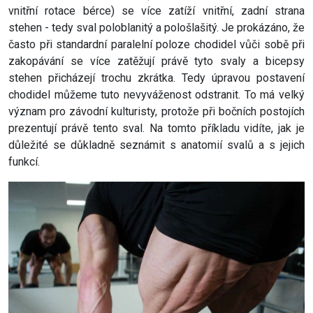
vnitřní rotace bérce) se více zatíží vnitřní, zadní strana
stehen - tedy sval poloblanitý a pološlašitý. Je prokázáno, že
často při standardní paralelní poloze chodidel vůči sobě při
zakopávání se více zatěžují právě tyto svaly a bicepsy
stehen přicházejí trochu zkrátka. Tedy úpravou postavení
chodidel můžeme tuto nevyváženost odstranit. To má velký
význam pro závodní kulturisty, protože při bočních postojích
prezentují právě tento sval. Na tomto příkladu vidíte, jak je
důležité se důkladně seznámit s anatomií svalů a s jejich
funkcí.