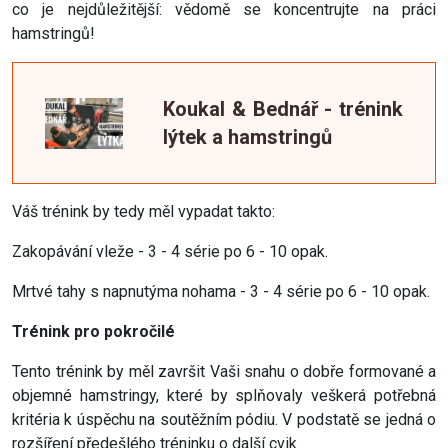
co je nejdůležitější: vědomě se koncentrujte na práci
hamstringů!
Koukal & Bednář - trénink
lýtek a hamstringů
Váš trénink by tedy měl vypadat takto:
Zakopávání vleže - 3 - 4 série po 6 - 10 opak.
Mrtvé tahy s napnutýma nohama - 3 - 4 série po 6 - 10 opak.
Trénink pro pokročilé
Tento trénink by měl završit Vaši snahu o dobře formované a
objemné hamstringy, které by splňovaly veškerá potřebná
kritéria k úspěchu na soutěžním pódiu. V podstatě se jedná o
rozšíření předešlého tréninku o další cvik.