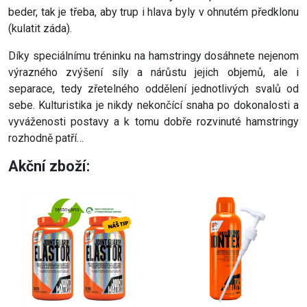
beder, tak je třeba, aby trup i hlava byly v ohnutém předklonu
(kulatit záda).
Díky speciálnímu tréninku na hamstringy dosáhnete nejenom
výrazného zvýšení síly a nárůstu jejich objemů, ale i
separace, tedy zřetelného oddělení jednotlivých svalů od
sebe. Kulturistika je nikdy nekončící snaha po dokonalosti a
vyváženosti postavy a k tomu dobře rozvinuté hamstringy
rozhodně patří…
Akční zboží: