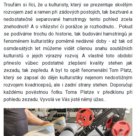
Troufám si říci, že u kulturisty, který se prezentuje skvělým
rozvojem zad a ramen při zádových postojích, tak beztvaré a
nedostatečně separované hamstringy tento pohled zcela
znehodnotí! A o vítězství či porážce je rozhodnuto… Pokud
se podíváme trochu do historie, tak budování hamstringů je
fenoménem kulturistiky poměrně nedávné doby - až tak od
osmdesátých let můžeme vidět cílenou snahu soutěžních
kulturistů o jejich výrazný rozvoj. A vlastně toto období
přineslo vůbec podstatné zlepšení kvality stehen jak
zezadu, tak zepředu. A byl to opět fenomenální Tom Platz,
který se zapsal do dějin kulturistiky nejenom nedostižným
rozvojem kvadricepsů, ale i zadní strany stehen. Doporučuji
každému pověstnou fotku Toma Platze v předklonu při
pohledu zezadu. Vyvolá ve Vás jistě němý úžas…