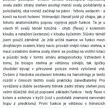
svalu zadní strany stehen asistují menší svaly, poloblanitý a
pološlašitý, oba rovněž začínají na pánvi - hrbolu sedacím - a
končí na kosti holenní. Vnímavější čtenář jistě již chápe, jak z
tohoto anatomického popisu vyplývá jejich funkce. Ta je u
všech tří svalů téměř totožná - ohyb (flexe) v kolenním
kloubu a natažení (extenze) v kloubu kyčelním. Slůvko téměř
jsem použil záměrně. Je zde určitá nuance ve funkci mezi
dvojhlavým svalem, který navíc provádí vnější rotaci stehna, a
mezi ostatními dvěma svaly, které se podílejí na vnitřní rotaci
a působí tedy v tomto směru antagonisticky. Vzhledem k
tomu, že biceps stehna je většinou silnější, tak špíčky
chodidel bývají v přirozené poloze mírně vytočené vně.
Ovšem z hlediska sestavení tréninku na hamstringy je tento
rozdíl v činnosti těchto svalů prakticky zanedbatelný. Pro
vyvážený a dobře sestavený trénink zadní strany stehen jsou
velmi důležité dvě již popsané základní funkce - tedy flexe v
koleni a extenze v kyčli (což v podstatě znamená narovnání
trupu z předklonu). První funkce je většinou v trénincích