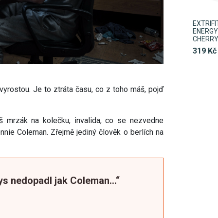
EXTRIF
ENERGY 
CHERR
319 Kč
evyrostou. Je to ztráta času, co z toho máš, pojď
eš mrzák na kolečku, invalida, co se nezvedne
onnie Coleman. Zřejmě jediný člověk o berlích na
ys nedopadl jak Coleman…“