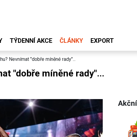
Y
TÝDENNÍ AKCE
ČLÁNKY
EXPORT
hu? Nevnímat "dobře míněné rady"...
t "dobře míněné rady"...
Akční