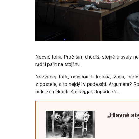
Necvič tolik. Proč tam chodíš, stejně ti svaly n
radši pařit na stejšnu.
Nezvedej tolik, odejdou ti kolena, záda, bud
z postele, a to nejdýl v padesáti. Argument? R
celé zeměkouli. Koukej, jak dopadneš….
„Hlavně ab