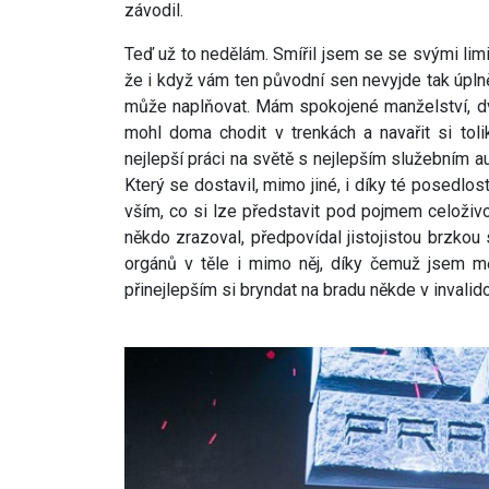
závodil.
Teď už to nedělám. Smířil jsem se se svými limi
že i když vám ten původní sen nevyjde tak úplně
může naplňovat. Mám spokojené manželství, dvě
mohl doma chodit v trenkách a navařit si tol
nejlepší práci na světě s nejlepším služebním a
Který se dostavil, mimo jiné, i díky té posedlos
vším, co si lze představit pod pojmem celoživo
někdo zrazoval, předpovídal jistojistou brzk
orgánů v těle i mimo něj, díky čemuž jsem m
přinejlepším si bryndat na bradu někde v invalid