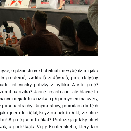
nyse, o plánech na zbohatnutí, nevyběhla mi jako
iarda problémů, zádrhelů a důvodů, proč dotyčný
de jíst čínský polívky z pytlíku. A víte proč?
ornit na rizika? Jasně, zčásti ano, ale hlavně to
anční nejistotu a rizika a při pomyšlení na úvěry,
ě poseru strachy. Jinými slovy, promítám do těch
jako jsem to dělal, když mi někdo řekl, že chce
u! A proč jsem to říkal? Protože já ji taky chtěl
ivák, a podržtaška Vojty Koritenského, který tam