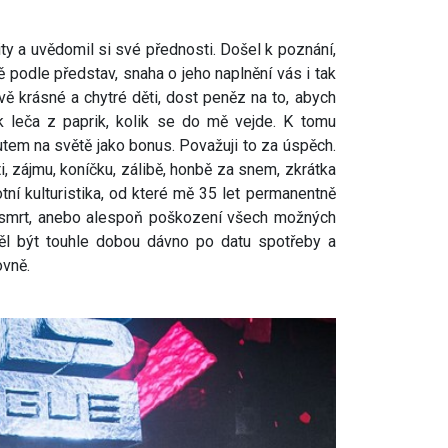
ty a uvědomil si své přednosti. Došel k poznání,
 podle představ, snaha o jeho naplnění vás i tak
 krásné a chytré děti, dost peněz na to, abych
ik leča z paprik, kolik se do mě vejde. K tomu
utem na světě jako bonus. Považuji to za úspěch.
ti, zájmu, koníčku, zálibě, honbě za snem, zkrátka
tní kulturistika, od které mě 35 let permanentně
ou smrt, anebo alespoň poškození všech možných
ěl být touhle dobou dávno po datu spotřeby a
ovně.