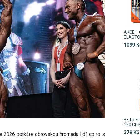
AKCE 1+
ELASTO
1099 K
EXTRIFI
120 CP
379 Kč
ce 2026 potkáte obrovskou hromadu lidí, co to s