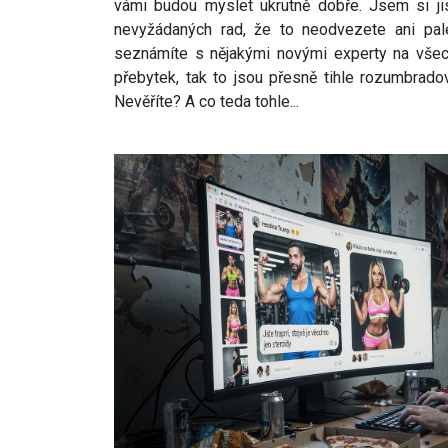
vámi budou myslet ukrutně dobře. Jsem si j
nevyžádaných rad, že to neodvezete ani pal
seznámíte s nějakými novými experty na všec
přebytek, tak to jsou přesně tihle rozumbrado
Nevěříte? A co teda tohle...