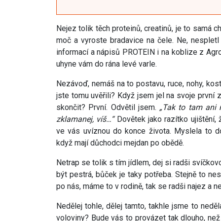
Nejez tolik těch proteinů, creatinů, je to samá ch
moč a vyroste bradavice na čele. Ne, nespletl
informací a nápisů PROTEIN i na koblize z Agrof
uhyne vám do rána levé varle.
Nezávoď, nemáš na to postavu, ruce, nohy, kostr
jste tomu uvěřili? Když jsem jel na svoje první
skončit? První. Odvětil jsem.
„Tak to tam ani 
zklamanej, víš…“
Dovětek jako razítko ujištění, 
ve vás uvíznou do konce života. Myslela to d
když mají důchodci mejdan po obědě.
Netrap se tolik s tím jídlem, dej si radši svíčkov
být pestrá, bůček je taky potřeba. Stejně to ne
po nás, máme to v rodině, tak se radši najez a ne
Nedělej tohle, dělej tamto, takhle jsme to neděl
voloviny? Bude vás to provázet tak dlouho, než 