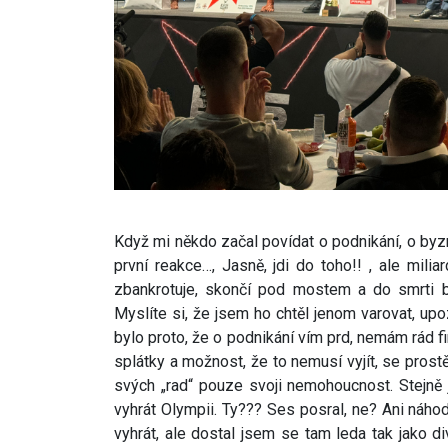
Když mi někdo začal povídat o podnikání, o byz
první reakce…, Jasně, jdi do toho!! , ale mil
zbankrotuje, skončí pod mostem a do smrti bu
Myslíte si, že jsem ho chtěl jenom varovat, upoz
bylo proto, že o podnikání vím prd, nemám rád fin
splátky a možnost, že to nemusí vyjít, se prost
svých „rad“ pouze svoji nemohoucnost. Stejně 
vyhrát Olympii. Ty??? Ses posral, ne? Ani náhodo
vyhrát, ale dostal jsem se tam leda tak jako d