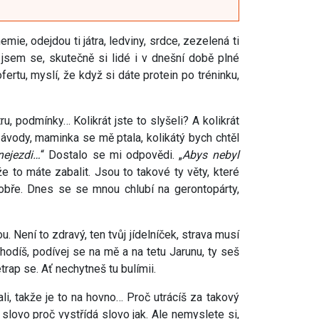
emie, odejdou ti játra, ledviny, srdce, zezelená ti
 jsem se, skutečně si lidé i v dnešní době plné
ertu, myslí, že když si dáte protein po tréninku,
u, podmínky… Kolikrát jste to slyšeli? A kolikrát
 závody, maminka se mě ptala, kolikátý bych chtěl
nejezdi…
“ Dostalo se mi odpovědi. „
Abys nebyl
že to máte zabalit. Jsou to takové ty věty, které
obře. Dnes se se mnou chlubí na gerontopárty,
ou. Není to zdravý, ten tvůj jídelníček, strava musí
shodíš, podívej se na mě a na tetu Jarunu, ty seš
trap se. Ať nechytneš tu bulímii.
ali, takže je to na hovno… Proč utrácíš za takový
slovo proč vystřídá slovo jak. Ale nemyslete si,