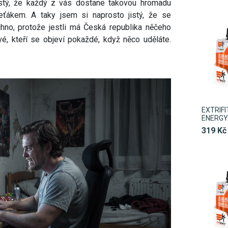
istý, že každý z vás dostane takovou hromadu
eťákem. A taky jsem si naprosto jistý, že se
hno, protože jestli má Česká republika něčeho
vé, kteří se objeví pokaždé, když něco uděláte.
EXTRIF
ENERGY 
319 Kč